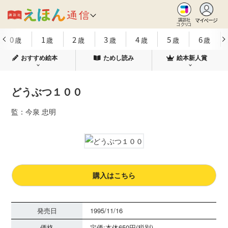
マイページ
講談社
コクリコ
0
1
2
3
4
5
6
歳
歳
歳
歳
歳
歳
歳
おすすめ絵本
ためし読み
絵本新人賞
どうぶつ１００
監：今泉 忠明
購入はこちら
発売日
1995/11/16
価格
定価:本体650円(税別)