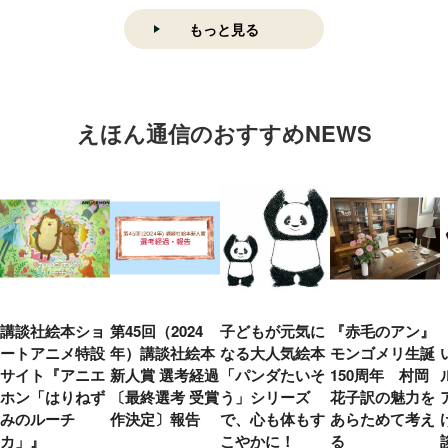
もっと見る
えほん通信のおすすめNEWS
講談社絵本ショ
第45回（2024
子どもが元気に
『赤毛のアン』
ートアニメ特設
年）講談社絵本
なる大人気絵本
モンゴメリ生誕
サイト『アニエ
新人賞 選考経過
「パンダたいそ
150周年 村岡
ホン「はりねず
〔最終選考 受賞
う」シリーズ
花子訳の魅力を
みのルーチ
作決定〕報告
で、心も体もす
あらためて考え
カ」』
こやかに！
る