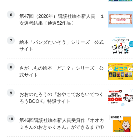
6
第47回（2026年）講談社絵本新人賞 １
次選考結果〔通過52作品〕
7
絵本「パンダたいそう」シリーズ 公式
サイト
8
さがしもの絵本「どこ？」シリーズ 公
式サイト
9
おおのたろうの『おやこでおもいでつく
ろうBOOK』特設サイト
10
第46回講談社絵本新人賞受賞作『オオカ
ミさんのおきゃくさん』ができるまで①