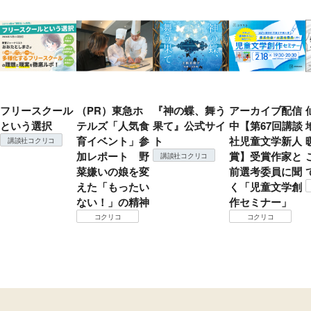
フリースクール
（PR）東急ホ
『神の蝶、舞う
アーカイブ配信
という選択
テルズ「人気食
果て』公式サイ
中【第67回講談
育イベント」参
ト
社児童文学新人
講談社コクリコ
加レポート 野
賞】受賞作家と
講談社コクリコ
菜嫌いの娘を変
前選考委員に聞
えた「もったい
く「児童文学創
ない！」の精神
作セミナー」
コクリコ
コクリコ