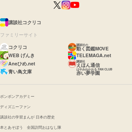
講談社コクリコ
ファミリーサイト
講談社の
コクリコ
動く図鑑MOVE
WEB げんき
TELEMAGA.net
講談社
Aneひめ.net
えほん通信
はやみねかおる FAN CLUB
青い鳥文庫
赤い夢学園
ボンボンアカデミー
ディズニーファン
講談社の学習まんが 日本の歴史
本とあそぼう 全国訪問おはなし隊