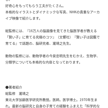
好奇心をもってもらう工夫がたくさん。
本格的なイラストとダイナミックな写真、NHKの貴重なアーカ
イブ映像で紹介します。
総監修には、『16万人の脳画像を見てきた脳医学者が教える
「賢い子」に育てる究極のコツ』（文響社）『賢い子は図鑑で
育てる』で話題の、脳研究者、瀧靖之先生。
動物の監修には、動物学者の今泉忠明先生をむかえ、生物学、
分類学についても本格的な内容となっております。
●著者紹介
総監修 瀧靖之
東北大学加齢医学研究所教授。医師。医学博士。1970年生ま
れ。最新の脳研究と自身の子育ての経験をふまえた「科学的な