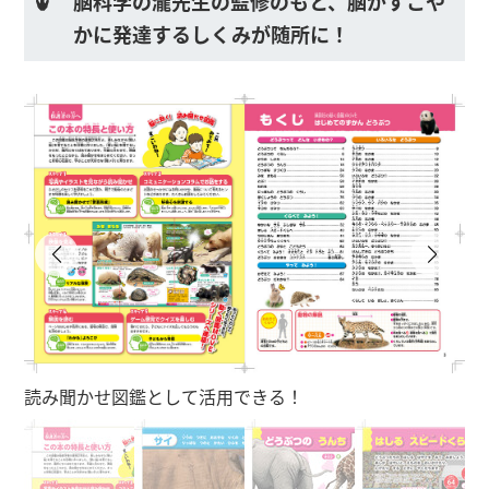
脳科学の瀧先生の監修のもと、脳がすこや
かに発達するしくみが随所に！
読み聞かせ図鑑として活用できる！
サ