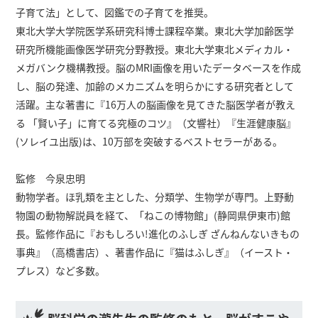
子育て法」として、図鑑での子育てを推奨。
東北大学大学院医学系研究科博士課程卒業。東北大学加齢医学
研究所機能画像医学研究分野教授。東北大学東北メディカル・
メガバンク機構教授。脳のMRI画像を用いたデータベースを作成
し、脳の発達、加齢のメカニズムを明らかにする研究者として
活躍。主な著書に『16万人の脳画像を見てきた脳医学者が教え
る 「賢い子」に育てる究極のコツ』（文響社）『生涯健康脳』
(ソレイユ出版)は、10万部を突破するベストセラーがある。
監修 今泉忠明
動物学者。ほ乳類を主とした、分類学、生物学が専門。上野動
物園の動物解説員を経て、「ねこの博物館」(静岡県伊東市)館
長。監修作品に『おもしろい!進化のふしぎ ざんねんないきもの
事典』（高橋書店）、著書作品に『猫はふしぎ』（イースト・
プレス）など多数。