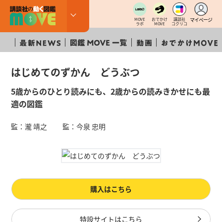
マイページ
MOVE
おでかけ
講談社
ラボ
MOVE
コクリコ
はじめてのずかん どうぶつ
5歳からのひとり読みにも、2歳からの読みきかせにも最
適の図鑑
監：瀧 靖之 監：今泉 忠明
購入はこちら
特設サイトはこちら