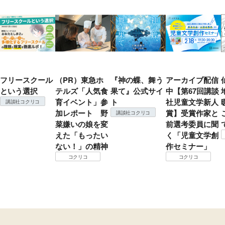
フリースクール
（PR）東急ホ
『神の蝶、舞う
アーカイブ配信
という選択
テルズ「人気食
果て』公式サイ
中【第67回講談
育イベント」参
ト
社児童文学新人
講談社コクリコ
加レポート 野
賞】受賞作家と
講談社コクリコ
菜嫌いの娘を変
前選考委員に聞
えた「もったい
く「児童文学創
ない！」の精神
作セミナー」
コクリコ
コクリコ