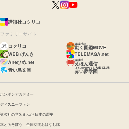
講談社コクリコ
ファミリーサイト
講談社の
コクリコ
動く図鑑MOVE
WEB げんき
TELEMAGA.net
講談社
Aneひめ.net
えほん通信
はやみねかおる FAN CLUB
青い鳥文庫
赤い夢学園
ボンボンアカデミー
ディズニーファン
講談社の学習まんが 日本の歴史
本とあそぼう 全国訪問おはなし隊