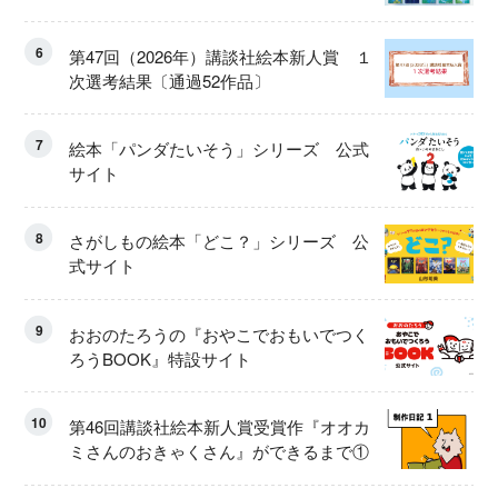
6
第47回（2026年）講談社絵本新人賞 １
次選考結果〔通過52作品〕
7
絵本「パンダたいそう」シリーズ 公式
サイト
8
さがしもの絵本「どこ？」シリーズ 公
式サイト
9
おおのたろうの『おやこでおもいでつく
ろうBOOK』特設サイト
10
第46回講談社絵本新人賞受賞作『オオカ
ミさんのおきゃくさん』ができるまで①