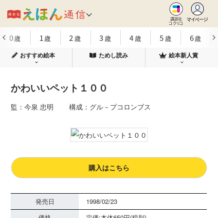
マイページ
講談社
コクリコ
0
1
2
3
4
5
6
歳
歳
歳
歳
歳
歳
歳
おすすめ絵本
ためし読み
絵本新人賞
かわいいペット１００
監：今泉 忠明 構成：グル－プコロンブス
購入はこちら
発売日
1998/02/23
価格
定価:本体650円(税別)