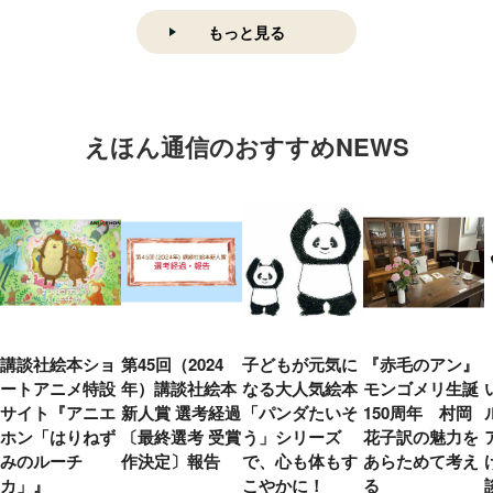
もっと見る
えほん通信のおすすめNEWS
講談社絵本ショ
第45回（2024
子どもが元気に
『赤毛のアン』
ートアニメ特設
年）講談社絵本
なる大人気絵本
モンゴメリ生誕
サイト『アニエ
新人賞 選考経過
「パンダたいそ
150周年 村岡
ホン「はりねず
〔最終選考 受賞
う」シリーズ
花子訳の魅力を
みのルーチ
作決定〕報告
で、心も体もす
あらためて考え
カ」』
こやかに！
る