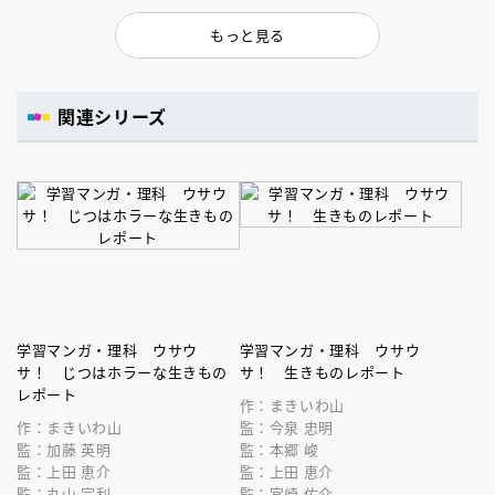
もっと見る
関連シリーズ
学習マンガ・理科 ウサウ
学習マンガ・理科 ウサウ
サ！ じつはホラーな生きもの
サ！ 生きものレポート
レポート
作：まきいわ山
作：まきいわ山
監：今泉 忠明
監：加藤 英明
監：本郷 峻
監：上田 恵介
監：上田 恵介
監：丸山 宗利
監：宮崎 佑介