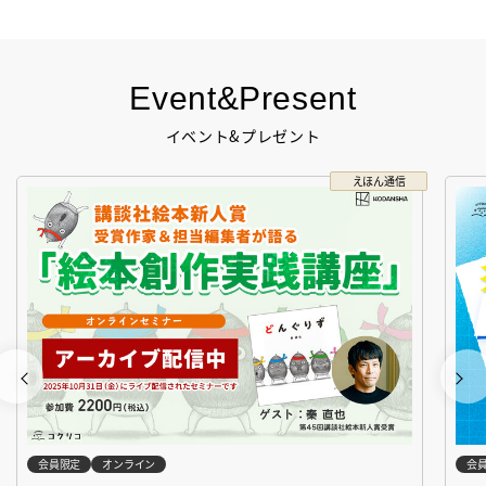
Event&Present
イベント&プレゼント
えほん通信
会員限定
オンライン
会