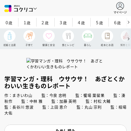
マイページ
0
1
2
3
4
5
6
歳
歳
歳
歳
歳
歳
歳
妊娠と出産
子育て
健康と安全
食とレシピ
暮らし
絵本とお話
知育と探
学習マンガ・理科 ウサウサ！ あざとくか
わいい生きものレポート
作：まきいわ山 監：今泉 忠明 監：饗場 葉留果 監：湊
秋作 監：中林 雅 監：加藤 英明 監：村松 大輔
監：長谷川 悠波 監：上田 恵介 監：丸山 宗利 監：相場
大佑
ためし読み