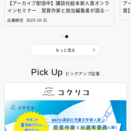
【アーカイブ配信中】講談社絵本新人賞オンラ
ア
インセミナー 受賞作家と担当編集者が語る
賞
「絵本創作実践講座」
作
応募締切
2025-10-31
もっと見る
Pick Up
ピックアップ記事