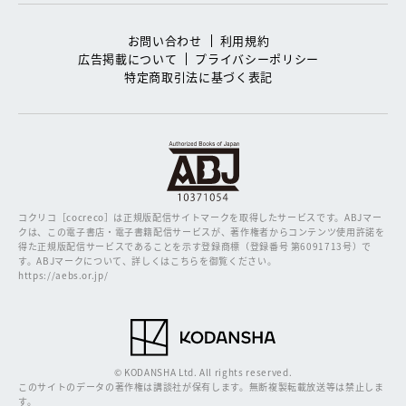
お問い合わせ
利用規約
広告掲載について
プライバシーポリシー
特定商取引法に基づく表記
コクリコ［cocreco］は正規版配信サイトマークを取得したサービスです。
ABJマー
クは、この電子書店・電子書籍配信サービスが、著作権者からコンテンツ使用許諾を
得た正規版配信サービスであることを示す登録商標（登録番号 第6091713号）で
す。ABJマークについて、詳しくはこちらを御覧ください。
https://aebs.or.jp/
© KODANSHA Ltd. All rights reserved.
このサイトのデータの著作権は講談社が保有します。無断複製転載放送等は禁止しま
す。