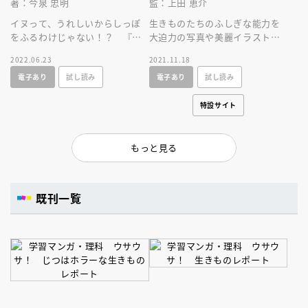
著：今泉 忠明
監：上田 恵介
イヌって、うれしいからしっぽ
生きものたちのふしぎな能力を
をふるわけじゃない！？ 『ざ
大迫力の写真や美麗イラストで
んねんないきもの事典』の監修
解説します！ ＮＨＫのスペシ
2022.06.23
2021.11.18
者が動物たちの行動の意味を解
ャル映像を豊富に使用したＤＶ
電子あり
試し読み
電子あり
試し読み
説します。
Ｄつき！
特設サイト
もっと見る
既刊一覧