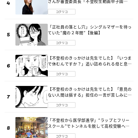
さんが審査委員長「不登校生動画甲子園
2026」が開催
コクリコ
「正社員の落とし穴」シングルマザーを待っ
ていた“魔の２年間”【後編】
コクリコ
【不登校のきっかけは先生でした】「いつま
で休むんですか？」追い詰められる母と息子
《第６話》
コクリコ
【不登校のきっかけは先生でした】「意見の
ない人間は損する」担任の一言が苦しみに…
《第１話》
コクリコ
「不登校から医学部進学」“ラップとフリー
スクール”でトンネルを脱して高校受験へ
〔元野球少年の実話〕
コクリコ