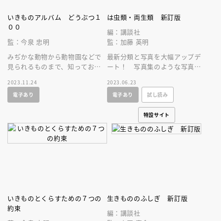
いきものアルバム どうぶつ１
は虫類・両生類 新訂版
００
編：講談社
監：今泉 忠明
監：加藤 英明
みぢかな動物から動物園などで
最新分類と写真を大幅アップデ
見られるものまで、知っておき
ート！ 写真集のような写真と
たい１００種類の動物。幼児が
ＮＨＫのスペシャル映像ＤＶＤ
2023.11.24
2023.06.23
はじめて触れるのに最適な、や
で大人もこどもも夢中になる、
電子あり
電子あり
試し読み
さしい図鑑。
画期的図鑑
特設サイト
いきものとくらすための７つの
生きもののふしぎ 新訂版
約束
編：講談社