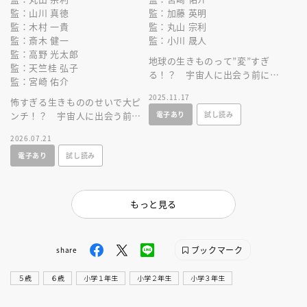
監：山川 真徳
監：加藤 英明
監：木村 一貴
監：丸山 宗利
監：斎木 健一
監：小川 晟人
監：高野 光太郎
地球の生きものって”変”すぎ
監：天竺桂 弘子
る！？ 宇宙人に出会う前に、
監：宮崎 佑介
地球の生きものにくわしくなれ
2025.11.17
怖すぎる生きもののせいで大ピ
るマンガ！
電子あり
試し読み
ンチ！？ 宇宙人に出会う前
に、地球の生きものにくわしく
2026.07.21
なれるマンガ！
電子あり
試し読み
もっと見る
ブックマーク
share
５歳
６歳
小学１年生
小学２年生
小学３年生