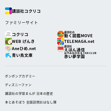
講談社コクリコ
ファミリーサイト
講談社の
コクリコ
動く図鑑MOVE
WEB げんき
TELEMAGA.net
講談社
Aneひめ.net
えほん通信
はやみねかおる FAN CLUB
青い鳥文庫
赤い夢学園
ボンボンアカデミー
ディズニーファン
講談社の学習まんが 日本の歴史
本とあそぼう 全国訪問おはなし隊