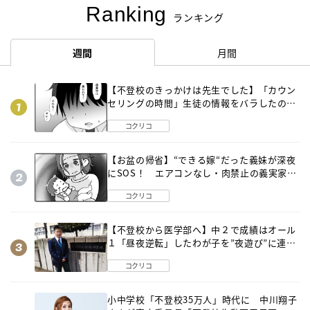
Ranking
ランキング
週間
月間
【不登校のきっかけは先生でした】「カウン
セリングの時間」生徒の情報をバラしたの
は…《第２話》
コクリコ
【お盆の帰省】“できる嫁“だった義妹が深夜
にSOS！ エアコンなし・肉禁止の義実家ル
ールに変化が…〈後編〉
コクリコ
【不登校から医学部へ】中２で成績はオール
１「昼夜逆転」したわが子を”夜遊び”に連れ
出した母の気づき
コクリコ
小中学校「不登校35万人」時代に 中川翔子