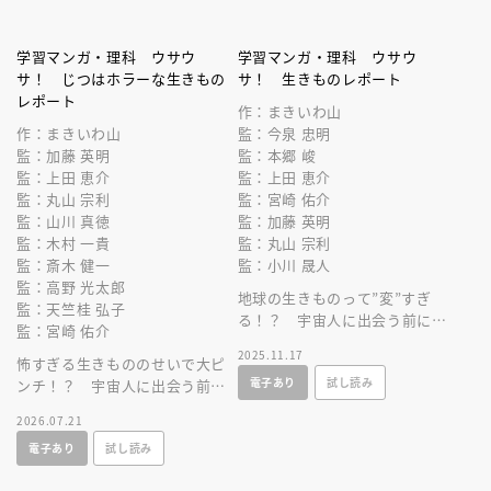
学習マンガ・理科 ウサウ
学習マンガ・理科 ウサウ
サ！ じつはホラーな生きもの
サ！ 生きものレポート
レポート
作：まきいわ山
作：まきいわ山
監：今泉 忠明
監：加藤 英明
監：本郷 峻
監：上田 恵介
監：上田 恵介
監：丸山 宗利
監：宮崎 佑介
監：山川 真徳
監：加藤 英明
監：木村 一貴
監：丸山 宗利
監：斎木 健一
監：小川 晟人
監：高野 光太郎
地球の生きものって”変”すぎ
監：天竺桂 弘子
る！？ 宇宙人に出会う前に、
監：宮崎 佑介
地球の生きものにくわしくなれ
2025.11.17
怖すぎる生きもののせいで大ピ
るマンガ！
電子あり
試し読み
ンチ！？ 宇宙人に出会う前
に、地球の生きものにくわしく
2026.07.21
なれるマンガ！
電子あり
試し読み