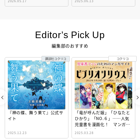
2026.05.17
2025.06.13
Editor’s Pick Up
編集部のおすすめ
講談社コクリコ
コクリコ
『神の蝶、舞う果て』公式サ
「竜が呼んだ娘」「ひなたと
イト
ひかり」「NO.６」……人気
児童書を漫画化！ マンガサ
イト『ビブリオシリウス』誕
2025.12.23
2025.03.28
生！