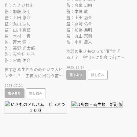
作：まきいわ山
監：今泉 忠明
監：加藤 英明
監：本郷 峻
監：上田 恵介
監：上田 恵介
監：丸山 宗利
監：宮崎 佑介
監：山川 真徳
監：加藤 英明
監：木村 一貴
監：丸山 宗利
監：斎木 健一
監：小川 晟人
監：高野 光太郎
地球の生きものって”変”すぎ
監：天竺桂 弘子
る！？ 宇宙人に出会う前に、
監：宮崎 佑介
地球の生きものにくわしくなれ
2025.11.17
怖すぎる生きもののせいで大ピ
るマンガ！
電子あり
試し読み
ンチ！？ 宇宙人に出会う前
に、地球の生きものにくわしく
2026.07.21
なれるマンガ！
電子あり
試し読み