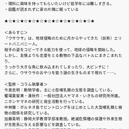
・理科に興味を持ってもらいたいけど低学年には難しすぎる。
・図鑑が読まれずに家の片隅に眠っている
★☆★☆★☆★☆★☆★☆★☆★☆★☆★☆★☆★
＜あらすじ＞
「ウサウサ」は、地球侵略のために月からやってきた（自称）エリ
ートバニバニー人。
相手の姿をコピーできる能力を使って、地球の侵略を開始した。
しかし、友情よりも恋愛をとる動物の下品なバトルにまきこまれた
り、
うっかり大きな魚に飲み込まれてしまったり、大ピンチに！
さらに、ウサウサのおやつを狙う謎の生きものまで現れて……。
＜監修・コラム執筆者＞
今泉忠明：動物学者。主に小型哺乳類の生態を調査している。
饗場葉留果・湊秋作：一般社団法人ヤマネ・いきもの研究所所属。
ニホンヤマネの研究と保全活動を行っている。
中林雅：ボルネオ島でビントロングをはじめとした大型哺乳類と植
物の関係を研究している。
加藤英明：静岡大学教育学部准教授。絶滅危惧種の保護や外来生物
が生態系に与える影響などを調査している。