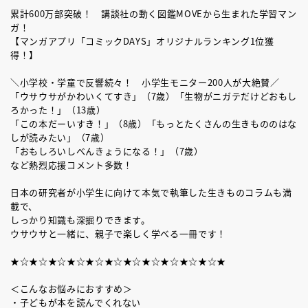
累計600万部突破！ 講談社の動く図鑑MOVEから生まれた学習マン
ガ！
【マンガアプリ「コミックDAYS」オリジナルランキング1位獲
得！】
＼小学校・学童で反響続々！ 小学生モニター200人が大絶賛／
「ウサウサがかわいくてすき」（7歳）「生物がニガテだけどおもし
ろかった！」（13歳）
「この本だーいすき！」（8歳）「もっとたくさんの生きもののはな
しが読みたい」（7歳）
「おもしろいしべんきょうになる！」（7歳）
など熱烈応援コメント多数！
日本の研究者が小学生に向けて本気で執筆した生きものコラムも満
載で、
しっかり知識も深掘りできます。
ウサウサと一緒に、親子で楽しく学べる一冊です！
★☆★☆★☆★☆★☆★☆★☆★☆★☆★☆★☆★
＜こんなお悩みにおすすめ＞
・子どもが本を読んでくれない