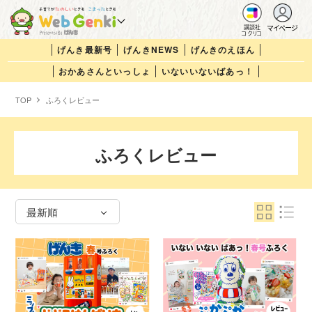
マイページ
講談社
コクリコ
げんき最新号
げんきNEWS
げんきのえほん
おかあさんといっしょ
いないいないばあっ！
TOP
ふろくレビュー
ふろくレビュー