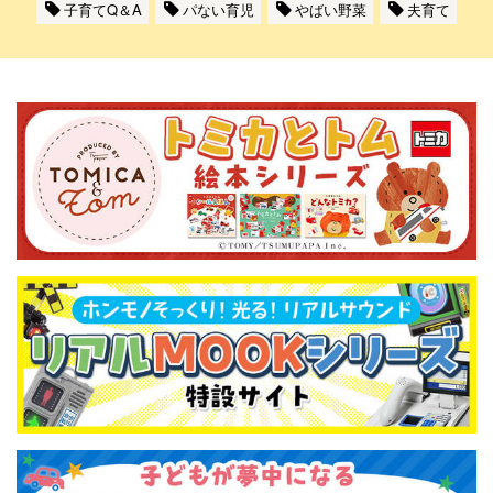
子育てQ＆A
パない育児
やばい野菜
夫育て