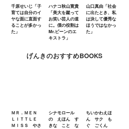
千原せいじ「子
ハナコ秋山寛貴
山口真由「社会
山
育ては自分のイ
「美大を蹴って
に出たとき、私
も
が
ヤな面に直面す
お笑い芸人の道
は決して優秀な
牛
も
ることが多かっ
に。僕の役割は
ほうではなかっ
た」
Mr.ビーンのエ
た」
キストラ」
げんきのおすすめBOOKS
ろ
ＭＲ．ＭＥＮ
シナモロール
ちいかわえほ
い
ＬＩＴＴＬＥ
の えほん す
ん サク も
あ
ＭＩＳＳ やさ
きな こと な
ぐ ごくん
ほ