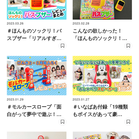
2023.03.26
2023.02.28
＃ほんものソックリ！バ
こんなの欲しかった！
スブザー「リアルすぎ
「ほんものソックリ！
る！」「こんなの欲しか
バスブザー」をいち早く
った！」の声多数！
体験
2023.01.29
2023.01.27
＃モルカースロープ「面
＃いなばあ付録「19種類
白がって夢中で遊ぶ！」
もボイスがあって豪
「頑丈だから長く遊べ
華！」「電話してるみた
る」の声多数！
い」の声多数