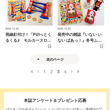
2022.12.30
2022.12.22
視線釘付け！「PUIっとく
発売中の雑誌『いない い
るくる♪ モルカースロー
ない ばあっ！』冬号ふろ
プ」をいち早く体験
くで遊んでみた！
次のページ
1
2
3
4
本誌アンケート＆プレゼント応募
げんき／おかあさんといっしょ／いないいないばあっ！各雑誌のプ