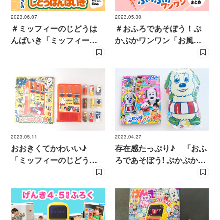
2023.06.07
2023.05.30
＃ミッフィーのじどうは
＃おふろであそぼう！ぷ
んばいき「ミッフィーが
かぷかワンワン「お風呂
とにかく可愛い！」「丈
に進んで入るようになっ
夫で組み立てが簡単！」
た！」「予想以上の大き
の声多数！
さ！」の声多数！
2023.05.11
2023.04.27
おおきくてかわいい♪
存在感たっぷり♪ 「おふ
「ミッフィーのじどうは
ろであそぼう! ぷかぷかワ
んばいき」を親子で体
ンワン」をいち早く体験
験！