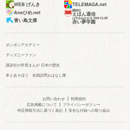
WEB げんき
TELEMAGA.net
講談社
Aneひめ.net
えほん通信
はやみねかおる FAN CLUB
青い鳥文庫
赤い夢学園
ボンボンアカデミー
ディズニーファン
講談社の学習まんが 日本の歴史
本とあそぼう 全国訪問おはなし隊
お問い合わせ
利用規約
広告掲載について
プライバシーポリシー
特定商取引法に基づく表記
安全な付録への取り組み