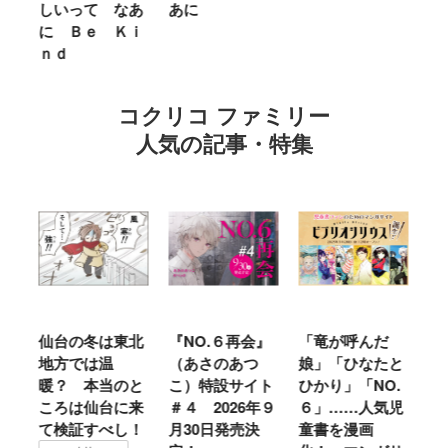
しいって なあ
あに
リ
に Ｂｅ Ｋｉ
タ
ｎｄ
の
コクリコ ファミリー
人気の記事・特集
信
仙台の冬は東北
『NO.６再会』
「竜が呼んだ
『
講談
地方では温
（あさのあつ
娘」「ひなたと
に
人
暖？ 本当のと
こ）特設サイト
ひかり」「NO.
開
と
ころは仙台に来
＃４ 2026年９
６」……人気児
累
聞
て検証すべし！
月30日発売決
童書を漫画
3