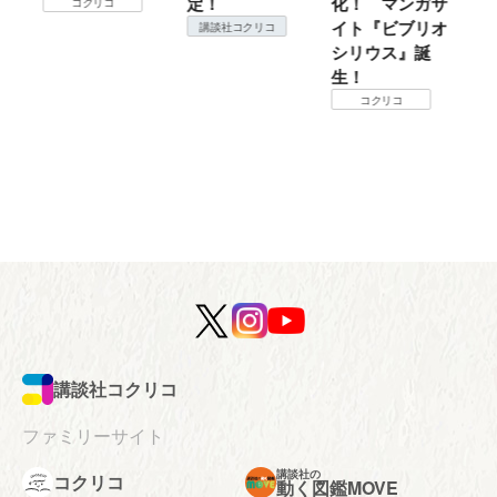
創
定！
化！ マンガサ
ロ
コクリコ
イト『ビブリオ
『
講談社コクリコ
シリウス』誕
に
生！
開
コクリコ
講談社コクリコ
ファミリーサイト
講談社の
コクリコ
動く図鑑MOVE