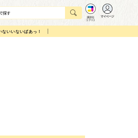
マイページ
講談社
コクリコ
いないいないばあっ！