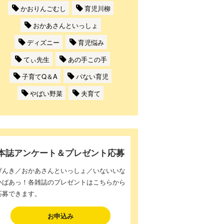
かおりんごむし
育児川柳
おかあさんといっしょ
ディズニー
育児悩み
てぃ先生
あの手この手
子育てQ＆A
パない育児
やばい野菜
夫育て
本誌アンケート＆プレゼント応募
げんき／おかあさんといっしょ／いないいな
いばあっ！各雑誌のプレゼントはこちらから
応募できます。
お申込み