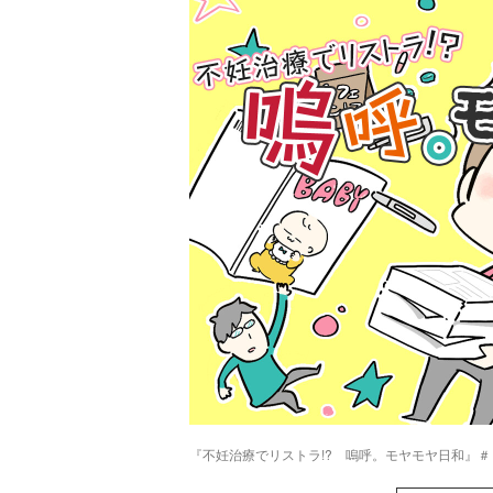
『不妊治療でリストラ!? 嗚呼。モヤモヤ日和』＃