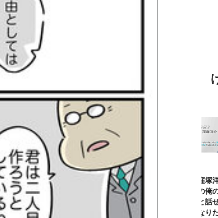
TBSアナ井上貴
ひろゆき「『自
長谷川あかり
窪塚洋介
博「アナウンサ
分はこれが得意
「料理家になる
の俺の夢
ーになろうと思
だ』という“思
片鱗なんて一ミ
と話せる
ったことは一度
い込み”は重
リもなかった」
なりたい