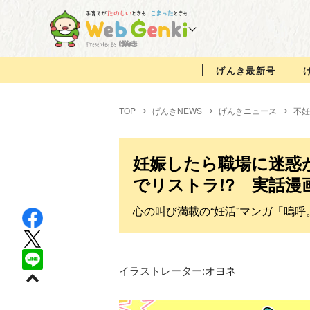
げんき最新号
TOP
げんきNEWS
げんきニュース
不妊
妊娠したら職場に迷惑
でリストラ!? 実話漫
心の叫び満載の“妊活”マンガ「嗚
イラストレーター:
オヨネ