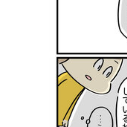
ツ
武田双雲「我が
横山だいすけ
元体操のお兄さ
夢を
家は両親を含め
「僕は『歌が好
ん小林よしひさ
こも
みんなADHD。
きな子』だった
「小３で観たあ
料
とにかく“今を
けど『歌がうま
の人の映画が人