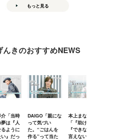
もっと見る
げんきのおすすめNEWS
「当時
DAIGO「親にな
本上まなみ
千原せいじ「子
は『人
って気づい
「『助けて』
育ては自分のイ
ように
た。“ごはんを
『できない』が
ヤな面に直面す
』だっ
作る”って当た
言えない子ども
ることが多かっ