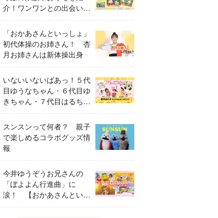
介！ワンワンとの出会いの
瞬間も
「おかあさんといっしょ」
初代体操のお姉さん！ 杏
月お姉さんは新体操出身
いないいないばあっ！５代
目ゆうなちゃん・６代目ゆ
きちゃん・７代目はるちゃ
ん スペシャルインタビュ
ー
スンスンって何者？ 親子
で楽しめるコラボグッズ情
報
今井ゆうぞうお兄さんの
「ぼよよん行進曲」に
涙！ 【おかあさんといっ
しょ65周年特別番組】