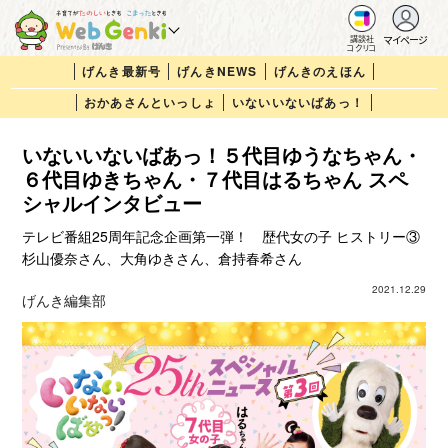
マイページ
講談社
コクリコ
げんき最新号
げんきNEWS
げんきのえほん
おかあさんといっしょ
いないいないばあっ！
いないいないばあっ！５代目ゆうなちゃん・
６代目ゆきちゃん・７代目はるちゃん スペ
シャルインタビュー
テレビ番組25周年記念企画第一弾！ 歴代女の子 ヒストリー③
杉山優奈さん、大角ゆきさん、倉持春希さん
2021.12.29
げんき編集部