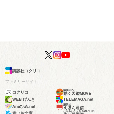
講談社コクリコ
ファミリーサイト
講談社の
コクリコ
動く図鑑MOVE
WEB げんき
TELEMAGA.net
講談社
Aneひめ.net
えほん通信
はやみねかおる FAN CLUB
青い鳥文庫