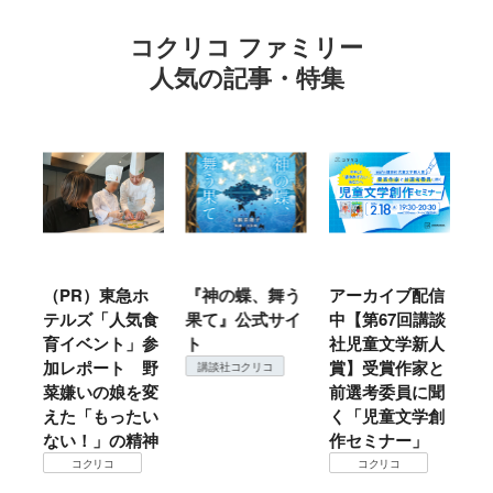
コクリコ ファミリー
人気の記事・特集
ル
（PR）東急ホ
『神の蝶、舞う
アーカイブ配信
仙
テルズ「人気食
果て』公式サイ
中【第67回講談
地
育イベント」参
ト
社児童文学新人
暖
加レポート 野
賞】受賞作家と
こ
講談社コクリコ
菜嫌いの娘を変
前選考委員に聞
て
えた「もったい
く「児童文学創
ない！」の精神
作セミナー」
コクリコ
コクリコ