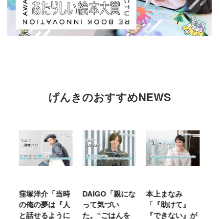
げんきのおすすめNEWS
窪塚洋介「当時
DAIGO「親にな
本上まなみ
千
る
の俺の夢は『人
って気づい
「『助けて』
育
ミ
と話せるように
た。“ごはんを
『できない』が
ヤ