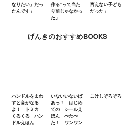
」
なりたい』だっ
作る”って当た
言えない子ども
る
たんです」
り前じゃなかっ
だった」
た
た」
げんきのおすすめBOOKS
ム
ハンドルをまわ
いないいないば
こけしぞろぞろ
Ｍ
せ
すと音がなる
あっ！ はじめ
Ｌ
ほ
よ！ トミカ
ての シールえ
Ｍ
くるくる ハン
ほん ぺたぺ
し
ドルえほん
た！ ワンワン
に