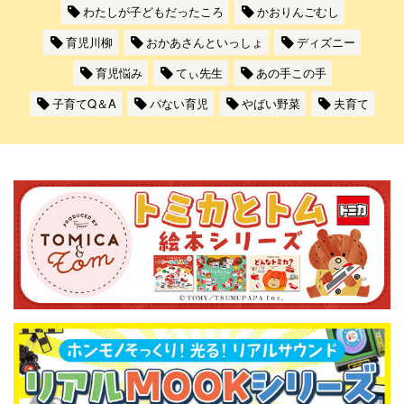
わたしが子どもだったころ
かおりんごむし
育児川柳
おかあさんといっしょ
ディズニー
育児悩み
てぃ先生
あの手この手
子育てQ＆A
パない育児
やばい野菜
夫育て