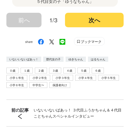
５代目女の子「ゆうなちゃん」
前へ
1/3
次へ
ブックマーク
share
いないいないばあっ！
歴代女の子
ゆきちゃん
はるちゃん
０歳
１歳
２歳
３歳
４歳
５歳
６歳
小学１年生
小学２年生
小学３年生
小学４年生
小学５年生
小学６年生
中学生〜
保護者向け
前の記事
いないいないばあっ！ ３代目ふうかちゃん＆４代目
ことちゃんスペシャルインタビュー