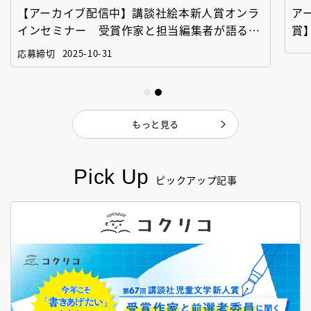
【アーカイブ配信中】講談社絵本新人賞オンラ
ア
インセミナー 受賞作家と担当編集者が語る
賞
「絵本創作実践講座」
作
応募締切
2025-10-31
もっと見る
Pick Up
ピックアップ記事