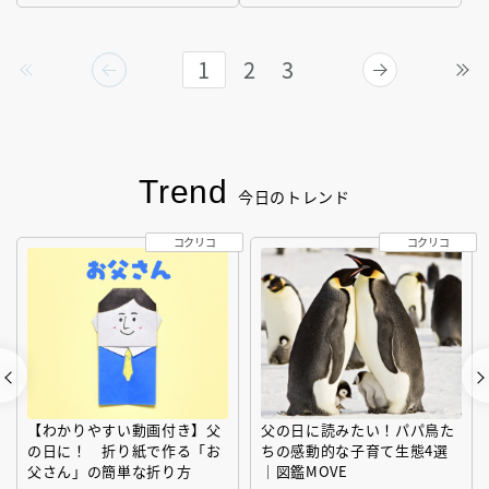
1
2
3
Trend
今日のトレンド
コクリコ
コクリコ
【わかりやすい動画付き】父
父の日に読みたい！パパ鳥た
の日に！ 折り紙で作る「お
ちの感動的な子育て生態4選
父さん」の簡単な折り方
｜図鑑MOVE