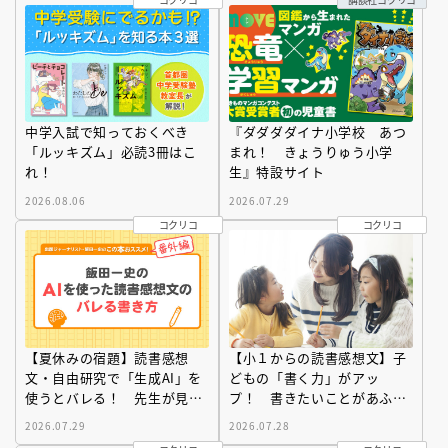
中学入試で知っておくべき
『ダダダダイナ小学校 あつ
「ルッキズム」必読3冊はこ
まれ！ きょうりゅう小学
れ！
生』特設サイト
2026.08.06
2026.07.29
コクリコ
コクリコ
【夏休みの宿題】読書感想
【小１からの読書感想文】子
文・自由研究で「生成AI」を
どもの「書く力」がアッ
使うとバレる！ 先生が見抜
プ！ 書きたいことがあふれ
く「AI文章のクセ」とは
出る「言語化力」の育て方
2026.07.29
2026.07.28
［文章の専門家監修］