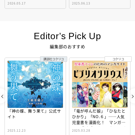
2026.05.17
2025.06.13
Editor’s Pick Up
編集部のおすすめ
講談社コクリコ
コクリコ
『神の蝶、舞う果て』公式サ
「竜が呼んだ娘」「ひなたと
イト
ひかり」「NO.６」……人気
児童書を漫画化！ マンガサ
イト『ビブリオシリウス』誕
2025.12.23
2025.03.28
生！