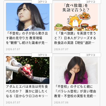
コクリコ
コクリコ
「不登校」の子が自ら動き出
〈「食べ放題」を英語で言う
す親の見守り方 教育現場
と？〉日本人がフリーズする
を“観察”し続けた識者が見つ
飲食店の英語【現役“通訳者
けた「選択肢」
ママ”が教える！ これぞ
2026.07.07
2026.07.07
「最旬」ネイティブの英語表
コクリコ
コクリコ
現】
アダムとエバは本当は何を食
「不登校」の子どもと親に
べたのか？ 誰かに話したく
『パラレル登校』が良い理由
なる〈目からウロコのキリス
教育・不登校の実態を見続け
ト教〉
た識者が説く「選択肢」
2026.07.07
2026.07.06