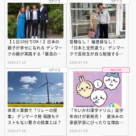
コクリコ
コクリコ
【１日10分でOK！】日本の
受験なし！ 偏差値なし！
親子が幸せになれる デンマー
「日本と全然違う」 デンマー
クの親が実践する「最高の習
クで高校生が自ら勉強する
慣」とは？
「当然」の理由とは？
2026.07.10
2026.07.09
コクリコ
Aneひめ
体育×算数で「リレーの授
『ちいかわ漢字ドリル』高学
業」 デンマーク発 宿題もテ
年向けが新発売！ 夏休みの
ストもない驚きの授業とは？
家庭学習にぴったりな理由と
は
2026.07.08
2026.07.08