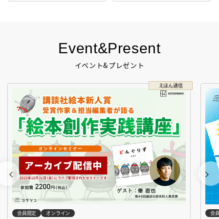
Event&Present
イベント&プレゼント
えほん通信
会員限定
オンライン
会