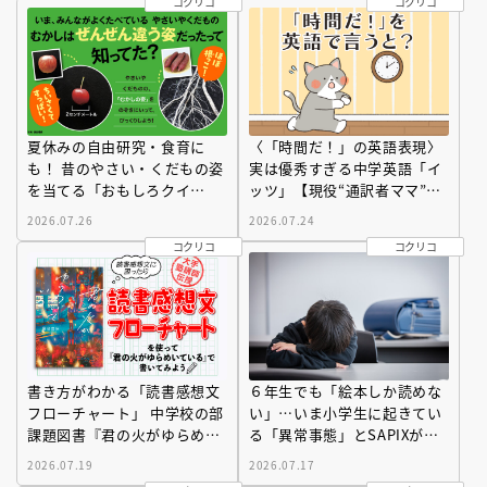
コクリコ
コクリコ
夏休みの自由研究・食育に
〈「時間だ！」の英語表現〉
も！ 昔のやさい・くだもの姿
実は優秀すぎる中学英語「イ
を当てる「おもしろクイ
ッツ」【現役“通訳者ママ”が
ズ」！
教える！ これぞ「最旬」ネイ
2026.07.26
2026.07.24
ティブの英語表現】
コクリコ
コクリコ
書き方がわかる「読書感想文
６年生でも「絵本しか読めな
フローチャート」 中学校の部
い」…いま小学生に起きてい
課題図書『君の火がゆらめい
る「異常事態」とSAPIXが見
ている』で〔大手塾講師〕が
つけた「それでも偏差値を上
2026.07.19
2026.07.17
実演！
げるための答え」