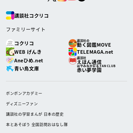
講談社コクリコ
ファミリーサイト
講談社の
コクリコ
動く図鑑MOVE
WEB げんき
TELEMAGA.net
講談社
Aneひめ.net
えほん通信
はやみねかおる FAN CLUB
青い鳥文庫
赤い夢学園
ボンボンアカデミー
ディズニーファン
講談社の学習まんが 日本の歴史
本とあそぼう 全国訪問おはなし隊