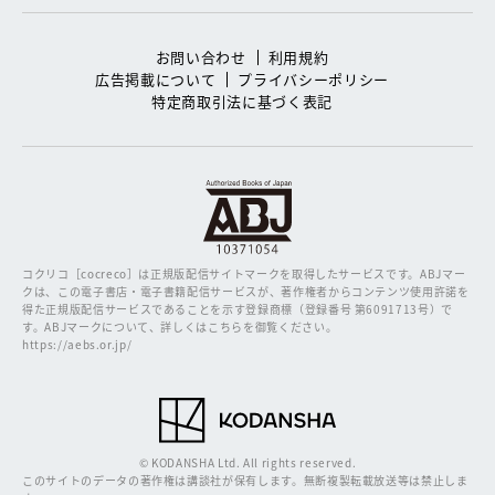
お問い合わせ
利用規約
広告掲載について
プライバシーポリシー
特定商取引法に基づく表記
コクリコ［cocreco］は正規版配信サイトマークを取得したサービスです。
ABJマー
クは、この電子書店・電子書籍配信サービスが、著作権者からコンテンツ使用許諾を
得た正規版配信サービスであることを示す登録商標（登録番号 第6091713号）で
す。ABJマークについて、詳しくはこちらを御覧ください。
https://aebs.or.jp/
© KODANSHA Ltd. All rights reserved.
このサイトのデータの著作権は講談社が保有します。無断複製転載放送等は禁止しま