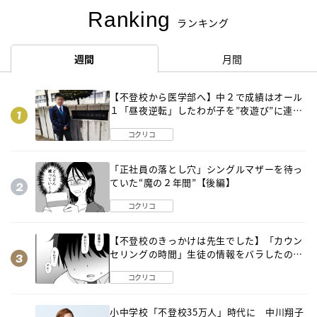
Ranking
ランキング
週間
月間
【不登校から医学部へ】中２で成績はオール
１「昼夜逆転」したわが子を”夜遊び”に連れ
出した母の気づき
コクリコ
「正社員の落とし穴」シングルマザーを待っ
ていた“魔の２年間”【後編】
コクリコ
【不登校のきっかけは先生でした】「カウン
セリングの時間」生徒の情報をバラしたの
は…《第２話》
コクリコ
小中学校「不登校35万人」時代に 中川翔子