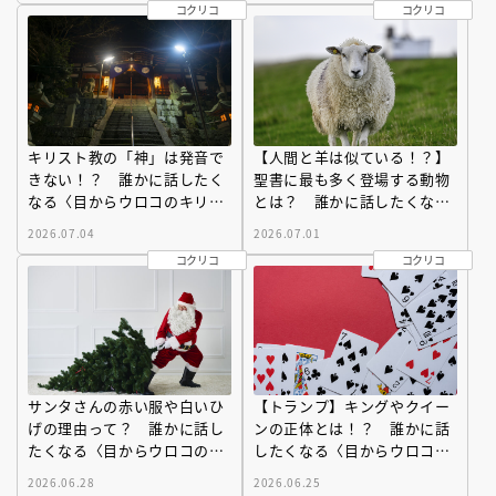
コクリコ
コクリコ
キリスト教の「神」は発音で
【人間と羊は似ている！？】
きない！？ 誰かに話したく
聖書に最も多く登場する動物
なる〈目からウロコのキリス
とは？ 誰かに話したくなる
ト教〉
〈目からウロコのキリスト
2026.07.04
2026.07.01
教〉
コクリコ
コクリコ
サンタさんの赤い服や白いひ
【トランプ】キングやクイー
げの理由って？ 誰かに話し
ンの正体とは！？ 誰かに話
たくなる〈目からウロコのキ
したくなる〈目からウロコの
リスト教〉
キリスト教〉
2026.06.28
2026.06.25