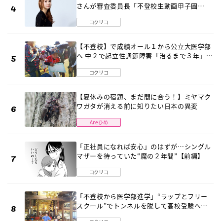
さんが審査委員長「不登校生動画甲子園
2026」が開催
コクリコ
【不登校】で成績オール１から公立大医学部
へ 中２で起立性調節障害「治るまで３年」の
診断 そのとき母は
コクリコ
【夏休みの宿題、まだ間に合う！】ミヤマク
ワガタが消える前に知りたい日本の異変
Aneひめ
「正社員になれば安心」のはずが…シングル
マザーを待っていた“魔の２年間”【前編】
コクリコ
「不登校から医学部進学」“ラップとフリー
スクール”でトンネルを脱して高校受験へ
〔元野球少年の実話〕