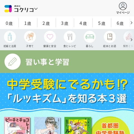
マイページ
0
1
2
3
4
5
6
歳
歳
歳
歳
歳
歳
歳
妊娠と出産
子育て
健康と安全
食とレシピ
暮らし
絵本とお話
知育と探
習い事と学習