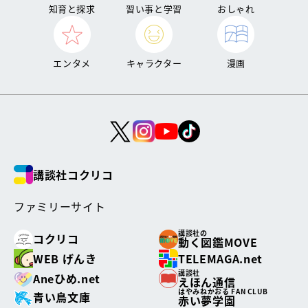
知育と探求
習い事と学習
おしゃれ
エンタメ
キャラクター
漫画
講談社コクリコ
ファミリーサイト
講談社の
コクリコ
動く図鑑MOVE
WEB げんき
TELEMAGA.net
講談社
Aneひめ.net
えほん通信
はやみねかおる FAN CLUB
青い鳥文庫
赤い夢学園