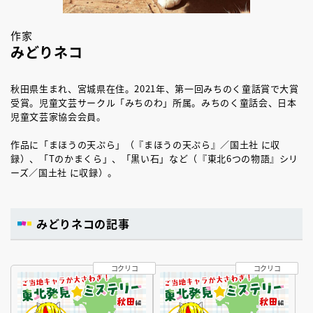
作家
みどりネコ
秋田県生まれ、宮城県在住。2021年、第一回みちのく童話賞で大賞
受賞。児童文芸サークル「みちのわ」所属。みちのく童話会、日本
児童文芸家協会会員。
作品に「まほうの天ぷら」（『まほうの天ぷら』／国土社 に収
録）、「Tのかまくら」、「黒い石」など（『東北6つの物語』シリ
ーズ／国土社 に収録）。
みどりネコの記事
コクリコ
コクリコ