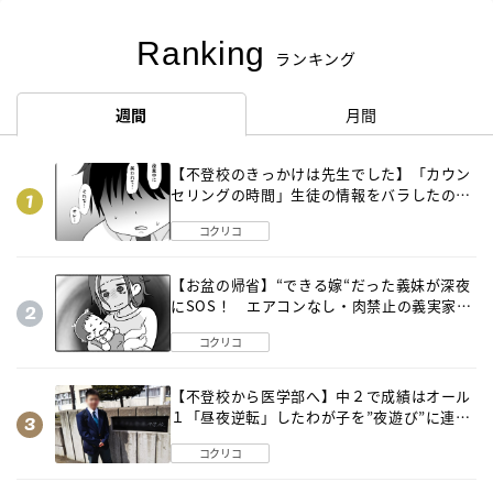
Ranking
ランキング
週間
月間
【不登校のきっかけは先生でした】「カウン
セリングの時間」生徒の情報をバラしたの
は…《第２話》
コクリコ
【お盆の帰省】“できる嫁“だった義妹が深夜
にSOS！ エアコンなし・肉禁止の義実家ル
ールに変化が…〈後編〉
コクリコ
【不登校から医学部へ】中２で成績はオール
１「昼夜逆転」したわが子を”夜遊び”に連れ
出した母の気づき
コクリコ