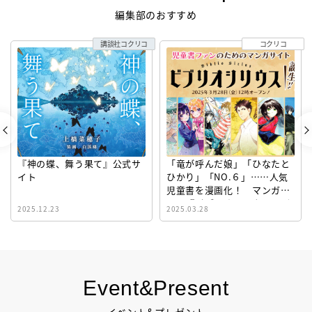
編集部のおすすめ
講談社コクリコ
コクリコ
『神の蝶、舞う果て』公式サ
「竜が呼んだ娘」「ひなたと
イト
ひかり」「NO.６」……人気
児童書を漫画化！ マンガサ
イト『ビブリオシリウス』誕
2025.12.23
2025.03.28
生！
Event&Present