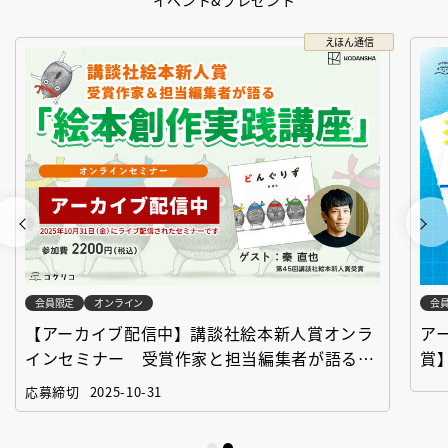
イベント&プレゼント
えほん通信
会員限定
オンライン
会
【アーカイブ配信中】講談社絵本新人賞オンラ
ア
インセミナー 受賞作家と担当編集者が語る
賞
「絵本創作実践講座」
作
応募締切
2025-10-31