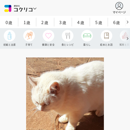
マイページ
0
1
2
3
4
5
6
歳
歳
歳
歳
歳
歳
歳
妊娠と出産
子育て
健康と安全
食とレシピ
暮らし
絵本とお話
知育と探