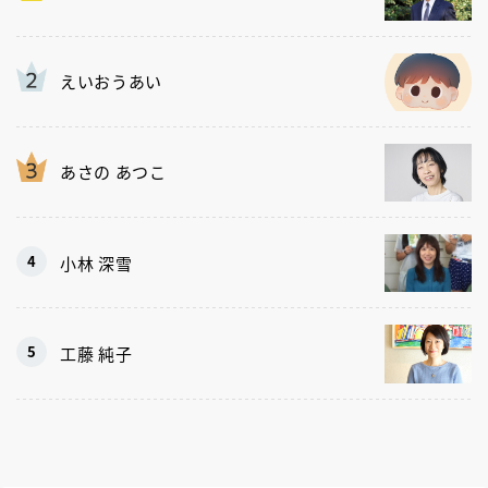
えいおうあい
あさの あつこ
小林 深雪
工藤 純子