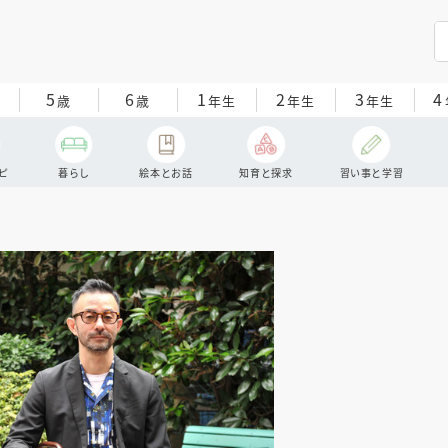
5
6
1
2
3
4
歳
歳
年生
年生
年生
ピ
暮らし
絵本とお話
知育と探求
習い事と学習