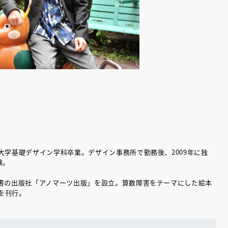
大学基礎デザイン学科卒業。デザイン事務所で勤務後、2009年に独
験。
（あさのあつこ）特設サ
フリースクールという選択
童書の出版社「アノマーツ出版」を設立。算数障害をテーマにした絵本
26年９月30日発売決定！
を刊行。
2026.03.31