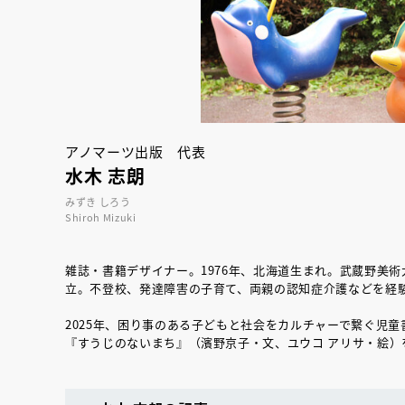
アノマーツ出版 代表
水木 志朗
みずき しろう
Shiroh Mizuki
雑誌・書籍デザイナー。1976年、北海道生まれ。武蔵野美術
立。不登校、発達障害の子育て、両親の認知症介護などを経
『NO.６再会』
2025年、困り事のある子どもと社会をカルチャーで繋ぐ児
イト ＃４ 20
『すうじのないまち』（濱野京子・文、ユウコ アリサ・絵）
2025.02.17