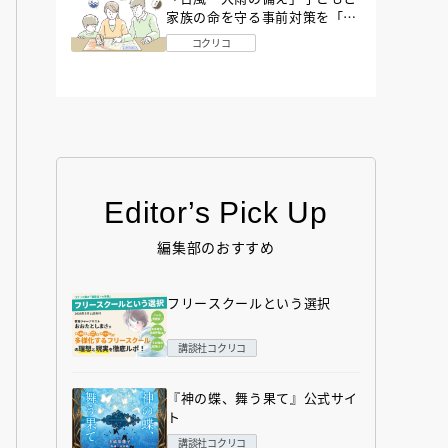
家族の命を守る事前対策を「防
災アドバイザー」が解説
コクリコ
Editor’s Pick Up
編集部のおすすめ
フリースクールという選択
講談社コクリコ
『神の蝶、舞う果て』公式サイ
ト
講談社コクリコ