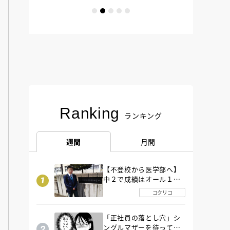
Ranking
ランキング
週間
月間
【不登校から医学部へ】
中２で成績はオール１
「昼夜逆転」したわが子
コクリコ
を”夜遊び”に連れ出した
母の気づき
「正社員の落とし穴」シ
ングルマザーを待ってい