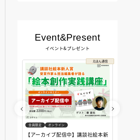
Event&Present
イベント&プレゼント
コクリコ
えほん通信
会員限定
オンライン
会員限定
談社児
【アーカイブ配信中】講談社絵本新
アーカ