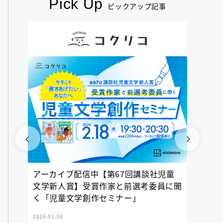
Pick Up
ピックアップ記事
アーカイブ配信中【第67回講談社児童
『神の
文学新人賞】受賞作家と前選考委員に聞
く「児童文学創作セミナー」
2026.01.30
2025.12.23