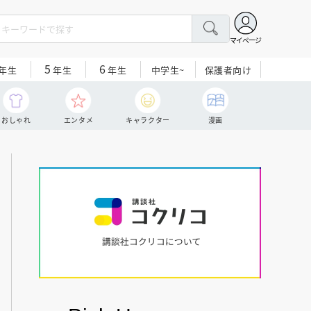
マイページ
5
6
中学生~
保護者向け
年生
年生
年生
おしゃれ
エンタメ
キャラクター
漫画