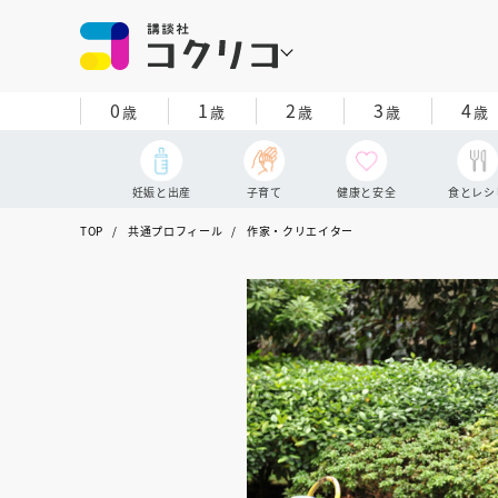
0
1
2
3
4
歳
歳
歳
歳
歳
妊娠と出産
子育て
健康と安全
食とレシ
TOP
共通プロフィール
作家・クリエイター