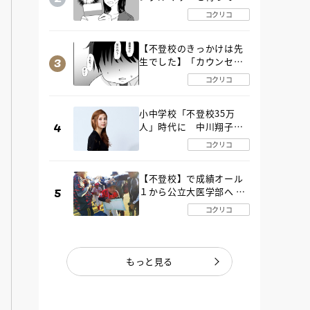
た“魔の２年間”【後編】
コクリコ
【不登校のきっかけは先
生でした】「カウンセリ
ングの時間」生徒の情報
コクリコ
をバラしたのは…《第２
話》
小中学校「不登校35万
人」時代に 中川翔子さ
んが審査委員長「不登校
コクリコ
生動画甲子園 2026」が開
催
【不登校】で成績オール
１から公立大医学部へ 中
２で起立性調節障害「治
コクリコ
るまで３年」の診断 その
とき母は
もっと見る