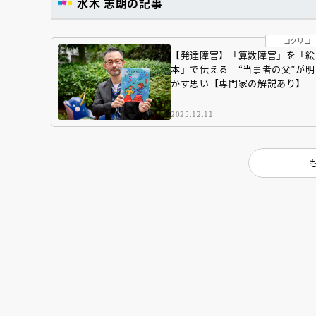
水木 志朗の記事
コクリコ
【発達障害】「算数障害」を「絵
本」で伝える “当事者の父”が明
かす思い【専門家の解説あり】
2025.12.11