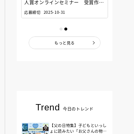
選考委
人賞オンラインセミナー 受賞作家
童文学
ナー」
と担当編集者が語る「絵本創作実践
員に聞
応募締切
2025-10-31
講座」
もっと見る
Trend
今日のトレンド
【父の日特集】子どもといっし
ょに読みたい「お父さんの物