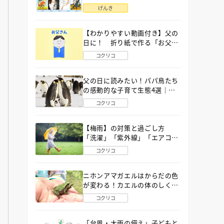
語」６選
げんき
【わかりやすい動画付き】父の
日に！ 折り紙で作る「お父さ
ん」の簡単な折り方
コクリコ
父の日に読みたい！パパ鳥たち
の感動的な子育て生態4選｜図
鑑MOVE
コクリコ
【梅雨】の対策と過ごし方
「洗濯」「紫外線」「エアコ
ン」「ゲリラ豪雨」…〔気象予
コクリコ
報士が完全ガイド〕
ニホンアマガエルはからだの色
が変わる！カエルの体のしくみ
から両生類の特ちょうまで図鑑
コクリコ
MOVEが解説！
「台風・大雨の備え」子どもと