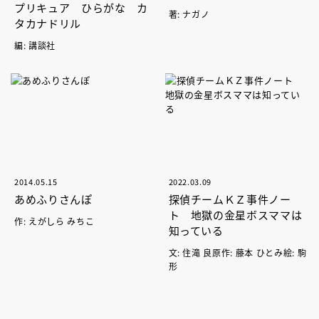
プリキュア ひらがな カ
著: ナガノ
タカナドリル
編: 講談社
2014.05.15
2022.03.09
あめふりさんぽ
探偵チームＫＺ事件ノー
ト 地獄の金星ボスママは
作: えがしら みちこ
知っている
文: 住滝 良原作: 藤本 ひとみ絵: 駒
形