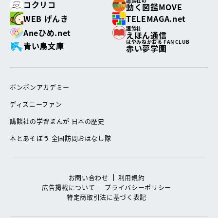
講談社の
コクリコ
動く図鑑MOVE
WEB げんき
TELEMAGA.net
講談社
Aneひめ.net
えほん通信
はやみねかおる FAN CLUB
青い鳥文庫
赤い夢学園
ボンボンアカデミー
ディズニーファン
講談社の学習まんが 日本の歴史
本とあそぼう 全国訪問おはなし隊
お問い合わせ
利用規約
広告掲載について
プライバシーポリシー
特定商取引法に基づく表記