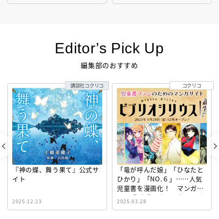
Editor’s Pick Up
編集部のおすすめ
講談社コクリコ
コクリコ
『神の蝶、舞う果て』公式サ
「竜が呼んだ娘」「ひなたと
イト
ひかり」「NO.６」……人気
児童書を漫画化！ マンガサ
イト『ビブリオシリウス』誕
2025.12.23
2025.03.28
生！