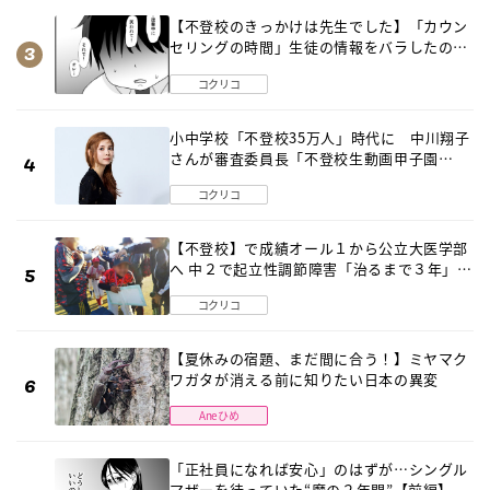
【不登校のきっかけは先生でした】「カウン
セリングの時間」生徒の情報をバラしたの
は…《第２話》
コクリコ
小中学校「不登校35万人」時代に 中川翔子
さんが審査委員長「不登校生動画甲子園
2026」が開催
コクリコ
【不登校】で成績オール１から公立大医学部
へ 中２で起立性調節障害「治るまで３年」の
診断 そのとき母は
コクリコ
【夏休みの宿題、まだ間に合う！】ミヤマク
ワガタが消える前に知りたい日本の異変
Aneひめ
「正社員になれば安心」のはずが…シングル
マザーを待っていた“魔の２年間”【前編】