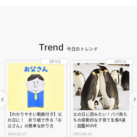
Trend
今日のトレンド
コクリコ
コクリコ
【わかりやすい動画付き】父
父の日に読みたい！パパ鳥た
の日に！ 折り紙で作る「お
ちの感動的な子育て生態4選
父さん」の簡単な折り方
｜図鑑MOVE
2026.05.17
2025.06.13