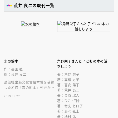
荒井 良二の既刊一覧
水の絵本
角野栄子さんと子どもの本の話
をしよう
作：長田 弘
絵：荒井 良二
著：角野 栄子
著：高楼 方子
講談社出版文化賞絵本賞を受賞
著：富安 陽子
した名作『森の絵本』刊行から
著：荒井 良二
２０年、『空の絵本』を経て長
著：金原 瑞人
2019.08.22
田弘と荒井良二の二人が紡ぎだ
著：ひこ･田中
す新たな名作
著：令丈 ヒロ子
著：あべ 弘士
著：穂村 弘