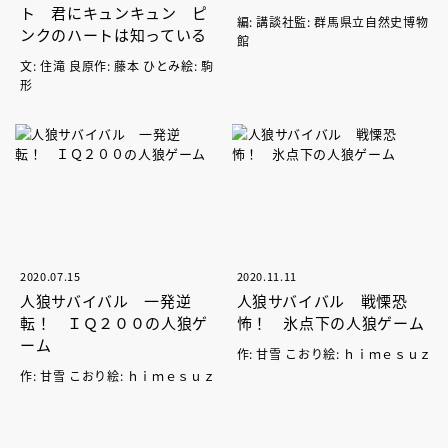
ト 君にキュンキュン ピ
編: 講談社監: 群馬県立自然史博物
ンクのハートは知っている
館
文: 住滝 良原作: 藤本 ひとみ絵: 駒
形
2020.07.15
2020.11.11
人狼サバイバル 一発逆
人狼サバイバル 戦慄恐
転！ ＩＱ２００の人狼ゲ
怖！ 氷点下の人狼ゲーム
ーム
作: 甘雪 こおり絵: ｈｉｍｅｓｕｚ
作: 甘雪 こおり絵: ｈｉｍｅｓｕｚ