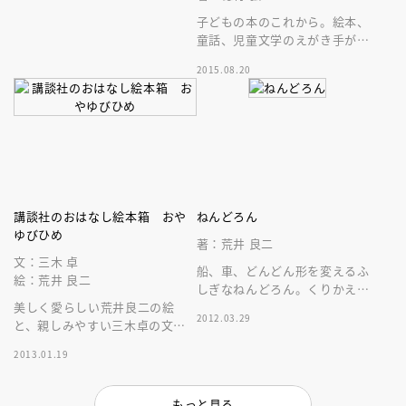
子どもの本のこれから。絵本、
童話、児童文学のえがき手が本
に込めた思いから創作秘話まで
2015.08.20
語りつくしました！
講談社のおはなし絵本箱 おや
ねんどろん
ゆびひめ
著：荒井 良二
文：三木 卓
船、車、どんどん形を変えるふ
絵：荒井 良二
しぎなねんどろん。くりかえさ
美しく愛らしい荒井良二の絵
れることばのリズム、色彩鮮や
2012.03.29
と、親しみやすい三木卓の文章
かな荒井良二の世界が広がる絵
は、アンデルセンの名作世界を
本。
2013.01.19
さらに広げてくれます。
もっと見る