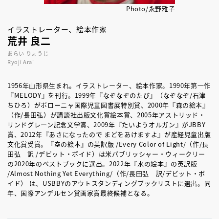
Photo/永野雅子
イラストレーター、絵本作家
荒井 良二
あらい りょうじ
Ryoji Arai
1956年山形県生まれ。イラストレーター、絵本作家。1990年第一作
『MELODY』を刊行。1999年『なぞなぞのたび』（なぞなぞ/石津
ちひろ）がボローニャ国際児童図書展特別賞、2000年『森の絵本』
（作/長田弘）が講談社出版文化賞絵本賞、2005年アストリッド・
リンドグレーン記念文学賞、2009年『たいようオルガン』がJBBY
賞、2012年『あさになったので まどをあけますよ』が産経児童出版
文化賞受賞。『空の絵本』の英訳版 /Every Color of Light/（作/長
田弘 訳 /デビット・ボイド）は米パブリッシャー・ウィークリー
の2020年のベストブックに選出。2022年『水の絵本』の英訳版
/Almost Nothing Yet Everything/（作/長田弘 訳/デビット・ボ
イド） は、USBBYのアウトスタンディングブックリストに選出。同
年、国際アンデルセン賞画家賞最終候補となる。