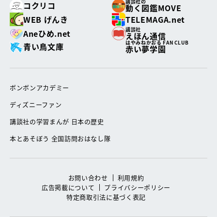
講談社の
コクリコ
動く図鑑MOVE
WEB げんき
TELEMAGA.net
講談社
Aneひめ.net
えほん通信
はやみねかおる FAN CLUB
青い鳥文庫
赤い夢学園
ボンボンアカデミー
ディズニーファン
講談社の学習まんが 日本の歴史
本とあそぼう 全国訪問おはなし隊
お問い合わせ
利用規約
広告掲載について
プライバシーポリシー
特定商取引法に基づく表記