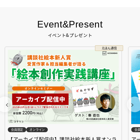
Event&Present
イベント&プレゼント
えほん通信
会員限定
オンライン
会
【アーカイブ配信中】講談社絵本新人賞オンラ
ア