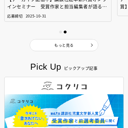
インセミナー 受賞作家と担当編集者が語る
賞
「絵本創作実践講座」
作
応募締切
2025-10-31
もっと見る
Pick Up
ピックアップ記事