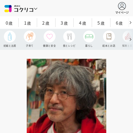
マイページ
0
1
2
3
4
5
6
歳
歳
歳
歳
歳
歳
歳
妊娠と出産
子育て
健康と安全
食とレシピ
暮らし
絵本とお話
知育と探