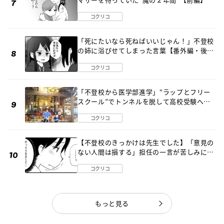
コクリコ
「死にたいなら死ねばいいじゃん！」不登校
の姉に浴びせてしまった言葉【番外編・後
編】
コクリコ
「不登校から医学部進学」“ラップとフリー
スクール”でトンネルを脱して高校受験へ
〔元野球少年の実話〕
コクリコ
【不登校のきっかけは先生でした】「意見の
ない人間は損する」担任の一言が苦しみに…
《第１話》
コクリコ
もっと見る