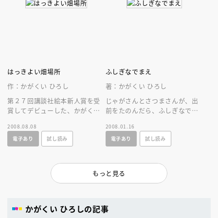
はっきよい畑場所
ふしぎなでまえ
作：かがくい ひろし
著：かがくい ひろし
第２７回講談社絵本新人賞を受
じゃがさんとさつまさんが、出
賞してデビューした、かがくい
前をたのんだら、ふしぎなでま
ひろし。子どもたちみんなが笑
えがやってきた。子どもたちみ
2008.08.08
2008.01.16
顔になる、かがくいひろしの絵
んなが笑顔になる、かがくいひ
電子あり
試し読み
電子あり
試し読み
本。
ろしの絵本。
もっと見る
かがくい ひろしの記事