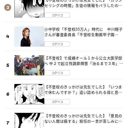
セリングの時間」生徒の情報をバラしたの
は…《第２話》
コクリコ
小中学校「不登校35万人」時代に 中川翔子
さんが審査委員長「不登校生動画甲子園
2026」が開催
コクリコ
【不登校】で成績オール１から公立大医学部
へ 中２で起立性調節障害「治るまで３年」の
診断 そのとき母は
コクリコ
【不登校のきっかけは先生でした】「いつま
で休むんですか？」追い詰められる母と息子
《第６話》
コクリコ
【不登校のきっかけは先生でした】「意見の
ない人間は損する」担任の一言が苦しみに…
《第１話》