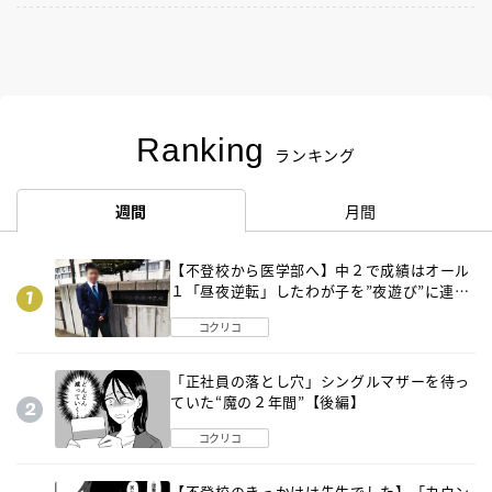
Ranking
ランキング
週間
月間
【不登校から医学部へ】中２で成績はオール
１「昼夜逆転」したわが子を”夜遊び”に連れ
出した母の気づき
コクリコ
「正社員の落とし穴」シングルマザーを待っ
ていた“魔の２年間”【後編】
コクリコ
【不登校のきっかけは先生でした】「カウン