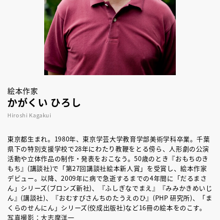
絵本作家
かがくい ひろし
Hiroshi Kagakui
東京都生まれ。1980年、東京学芸大学教育学部美術学科卒業。千葉
県下の特別支援学校で28年にわたり教鞭をとる傍ら、人形劇の公演
活動や立体作品の制作・発表をおこなう。50歳のとき『おもちのき
もち』(講談社)で「第27回講談社絵本新人賞」を受賞し、絵本作家
デビュー。以降、2009年に病で急逝するまでの4年間に「だるまさ
ん」シリーズ(ブロンズ新社)、『ふしぎなでまえ』『みみかきめいじ
ん』(講談社)、『おむすびさんちのたうえのひ』(PHP 研究所)、「ま
くらのせんにん」シリーズ(佼成出版社)など16冊の絵本をのこす。
写真撮影：大志摩洋一