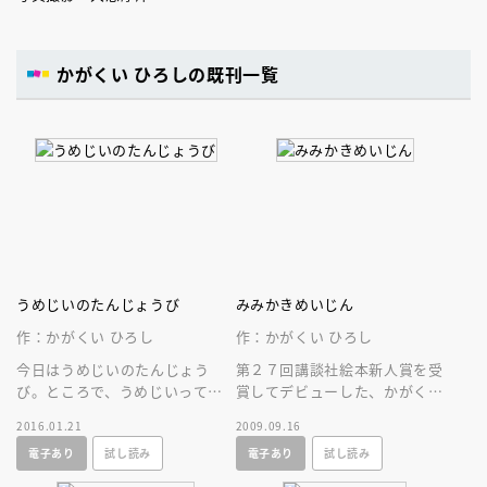
かがくい ひろしの既刊一覧
うめじいのたんじょうび
みみかきめいじん
作：かがくい ひろし
作：かがくい ひろし
今日はうめじいのたんじょう
第２７回講談社絵本新人賞を受
び。ところで、うめじいって何
賞してデビューした、かがくい
さい？ たくあんやきゅうりづ
ひろし。子どもたちみんなが笑
2016.01.21
2009.09.16
けたち仲間がうめじいを祝う、
顔になる、かがくいひろしの絵
電子あり
試し読み
電子あり
試し読み
ゆかいな絵本。
本。