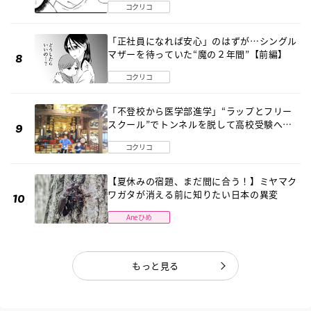
コクリコ
「正社員になれば安心」のはずが…シングル
マザーを待っていた“魔の２年間”【前編】
コクリコ
「不登校から医学部進学」“ラップとフリー
スクール”でトンネルを脱して高校受験へ
〔元野球少年の実話〕
コクリコ
【夏休みの宿題、まだ間に合う！】ミヤマク
ワガタが消える前に知りたい日本の異変
Aneひめ
もっと見る