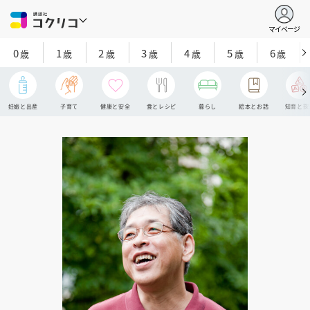
マイページ
0
1
2
3
4
5
6
歳
歳
歳
歳
歳
歳
歳
妊娠と出産
子育て
健康と安全
食とレシピ
暮らし
絵本とお話
知育と探