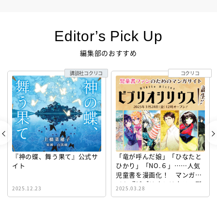
Editor’s Pick Up
編集部のおすすめ
講談社コクリコ
コクリコ
『神の蝶、舞う果て』公式サ
「竜が呼んだ娘」「ひなたと
イト
ひかり」「NO.６」……人気
児童書を漫画化！ マンガサ
イト『ビブリオシリウス』誕
2025.12.23
2025.03.28
生！