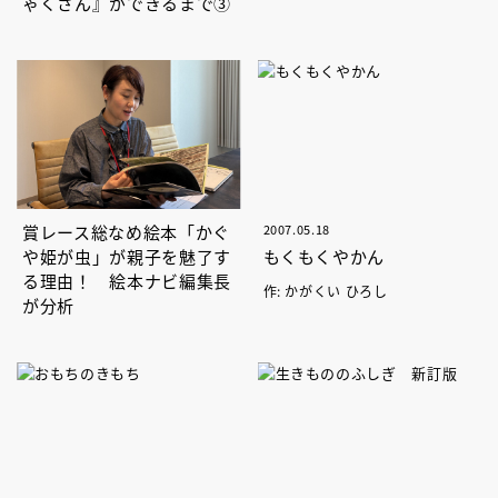
ゃくさん』ができるまで③
賞レース総なめ絵本「かぐ
2007.05.18
や姫が虫」が親子を魅了す
もくもくやかん
る理由！ 絵本ナビ編集長
作: かがくい ひろし
が分析