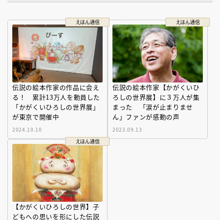
えほん通信
えほん通信
伝説の絵本作家の作品に会え
伝説の絵本作家【かがくいひ
る！ 累計13万人を動員した
ろしの世界展】に３万人が集
「かがくいひろしの世界展」
まった 「涙が止まりませ
が東京で開催中
ん」ファンが感動の声
2024.10.10
2023.09.13
えほん通信
【かがくいひろしの世界】子
どもへの思いを形にした伝説