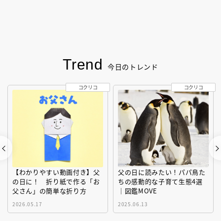
Trend
今日のトレンド
コクリコ
コクリコ
【わかりやすい動画付き】父
父の日に読みたい！パパ鳥た
の日に！ 折り紙で作る「お
ちの感動的な子育て生態4選
父さん」の簡単な折り方
｜図鑑MOVE
2026.05.17
2025.06.13