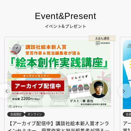
Event&Present
イベント&プレゼント
えほん通信
会員限定
オンライン
会
【アーカイブ配信中】講談社絵本新人賞オンラ
ア
インセミナー 受賞作家と担当編集者が語る
賞