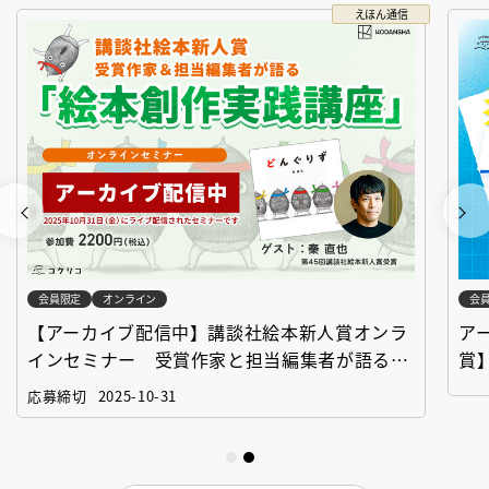
えほん通信
会員限定
オンライン
会
【アーカイブ配信中】講談社絵本新人賞オンラ
ア
インセミナー 受賞作家と担当編集者が語る
賞
「絵本創作実践講座」
作
応募締切
2025-10-31