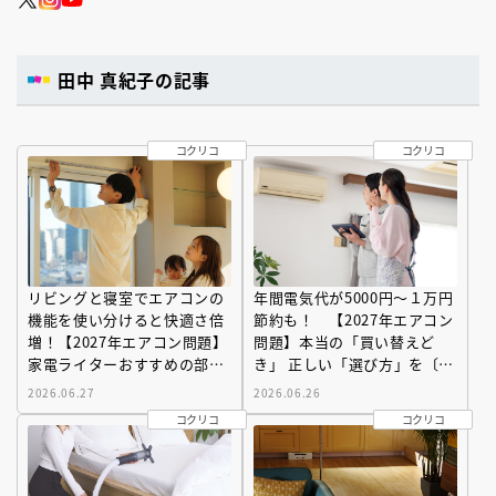
田中 真紀子の記事
コクリコ
コクリコ
リビングと寝室でエアコンの
年間電気代が5000円～１万円
機能を使い分けると快適さ倍
節約も！ 【2027年エアコン
増！【2027年エアコン問題】
問題】本当の「買い替えど
家電ライターおすすめの部屋
き」 正しい「選び方」を〔家
別エアコン３選
電ライター〕が解説
2026.06.27
2026.06.26
コクリコ
コクリコ