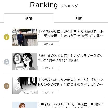
Ranking
ランキング
週間
月間
【不登校から医学部へ】中２で成績はオール
１「昼夜逆転」したわが子を”夜遊び”に連れ
出した母の気づき
コクリコ
「正社員の落とし穴」シングルマザーを待っ
ていた“魔の２年間”【後編】
コクリコ
【不登校のきっかけは先生でした】「カウン
セリングの時間」生徒の情報をバラしたの
は…《第２話》
コクリコ
小中学校「不登校35万人」時代に 中川翔子