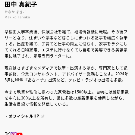
田中 真紀子
たなか まきこ
Makiko Tanaka
早稲田大学卒業後、保険会社を経て、地域情報紙に転職。その後フ
リーとなり、住まいや家事など暮らしにまつわる記事を幅広く執筆
する。出産を経て、子育てと仕事の両立に悩む中、家事をラクにし
てくれる白物家電、エステに行けなくても自宅で美容できる美容家
電に魅了され、家電専門ライターに。
現在はさまざまなメディアで執筆・出演するほか、専門家として記
事監修、企業コンサルタント、アドバイザー業務もこなす。2024年
5月にNHK『あさイチ』出演など、テレビ・ラジオの出演も多数。
今まで執筆や監修に携わった家電数は1500以上。自宅には最新家電
を中心に200以上を所有し、常に多数の最新家電を使用しながら、
生活者目線で情報を発信している。
・
オフィシャルHP