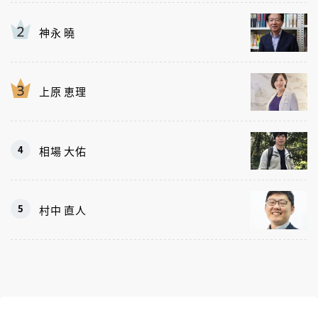
神永 曉
上原 恵理
相場 大佑
村中 直人