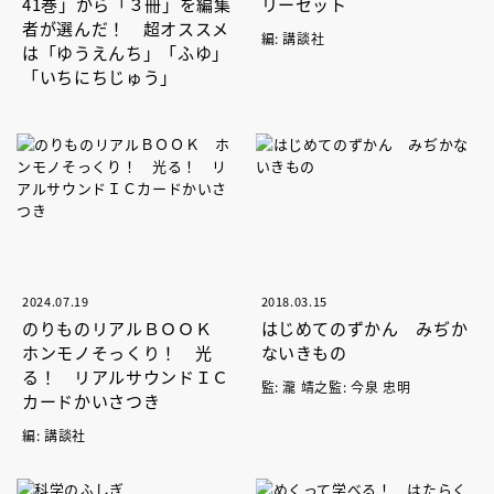
41巻」から「３冊」を編集
リーセット
者が選んだ！ 超オススメ
編: 講談社
は「ゆうえんち」「ふゆ」
「いちにちじゅう」
2024.07.19
2018.03.15
のりものリアルＢＯＯＫ
はじめてのずかん みぢか
ホンモノそっくり！ 光
ないきもの
る！ リアルサウンドＩＣ
監: 瀧 靖之監: 今泉 忠明
カードかいさつき
編: 講談社