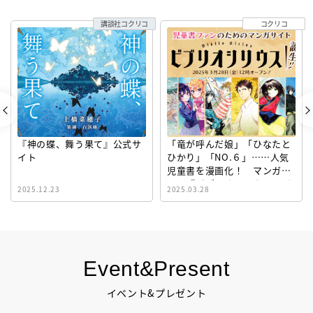
講談社コクリコ
コクリコ
『神の蝶、舞う果て』公式サ
「竜が呼んだ娘」「ひなたと
イト
ひかり」「NO.６」……人気
児童書を漫画化！ マンガサ
イト『ビブリオシリウス』誕
2025.12.23
2025.03.28
生！
Event&Present
イベント&プレゼント