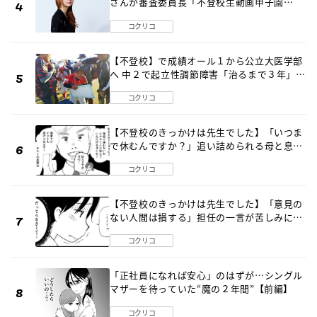
さんが審査委員長「不登校生動画甲子園
2026」が開催
コクリコ
【不登校】で成績オール１から公立大医学部
へ 中２で起立性調節障害「治るまで３年」の
診断 そのとき母は
コクリコ
【不登校のきっかけは先生でした】「いつま
で休むんですか？」追い詰められる母と息子
《第６話》
コクリコ
【不登校のきっかけは先生でした】「意見の
ない人間は損する」担任の一言が苦しみに…
《第１話》
コクリコ
「正社員になれば安心」のはずが…シングル
マザーを待っていた“魔の２年間”【前編】
コクリコ