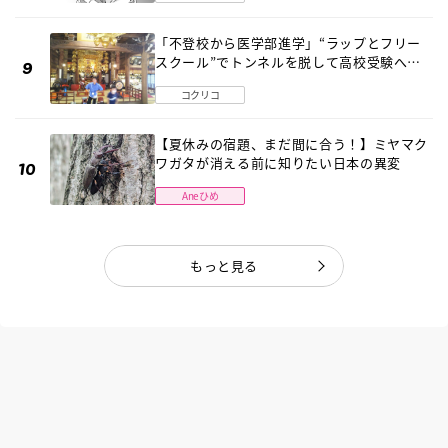
「不登校から医学部進学」“ラップとフリー
スクール”でトンネルを脱して高校受験へ
〔元野球少年の実話〕
コクリコ
【夏休みの宿題、まだ間に合う！】ミヤマク
ワガタが消える前に知りたい日本の異変
Aneひめ
もっと見る