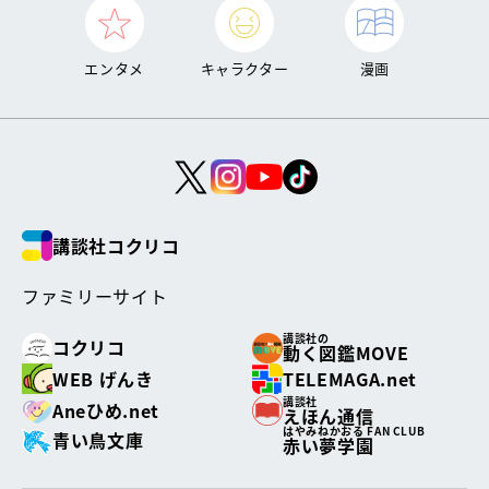
エンタメ
キャラクター
漫画
講談社コクリコ
ファミリーサイト
講談社の
コクリコ
動く図鑑MOVE
WEB げんき
TELEMAGA.net
講談社
Aneひめ.net
えほん通信
はやみねかおる FAN CLUB
青い鳥文庫
赤い夢学園