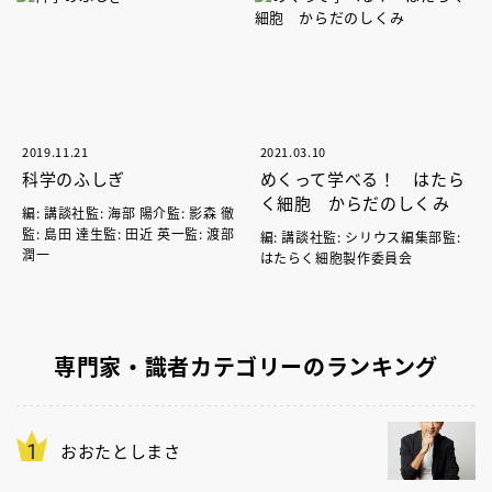
2019.11.21
2021.03.10
科学のふしぎ
めくって学べる！ はたら
く細胞 からだのしくみ
編: 講談社監: 海部 陽介監: 影森 徹
監: 島田 達生監: 田近 英一監: 渡部
編: 講談社監: シリウス編集部監:
潤一
はたらく細胞製作委員会
専門家・識者カテゴリーのランキング
おおたとしまさ