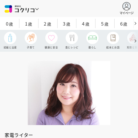
マイページ
0
1
2
3
4
5
6
歳
歳
歳
歳
歳
歳
歳
妊娠と出産
子育て
健康と安全
食とレシピ
暮らし
絵本とお話
知育と探
家電ライター