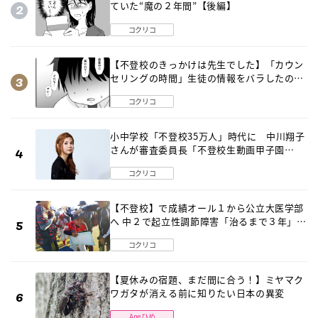
ていた“魔の２年間”【後編】
コクリコ
【不登校のきっかけは先生でした】「カウン
セリングの時間」生徒の情報をバラしたの
は…《第２話》
コクリコ
小中学校「不登校35万人」時代に 中川翔子
さんが審査委員長「不登校生動画甲子園
2026」が開催
コクリコ
【不登校】で成績オール１から公立大医学部
へ 中２で起立性調節障害「治るまで３年」の
診断 そのとき母は
コクリコ
【夏休みの宿題、まだ間に合う！】ミヤマク
ワガタが消える前に知りたい日本の異変
Aneひめ