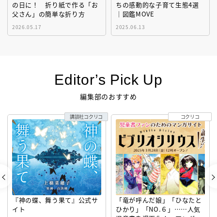
の日に！ 折り紙で作る「お
ちの感動的な子育て生態4選
父さん」の簡単な折り方
｜図鑑MOVE
2026.05.17
2025.06.13
Editor’s Pick Up
編集部のおすすめ
講談社コクリコ
コクリコ
『神の蝶、舞う果て』公式サ
「竜が呼んだ娘」「ひなたと
イト
ひかり」「NO.６」……人気