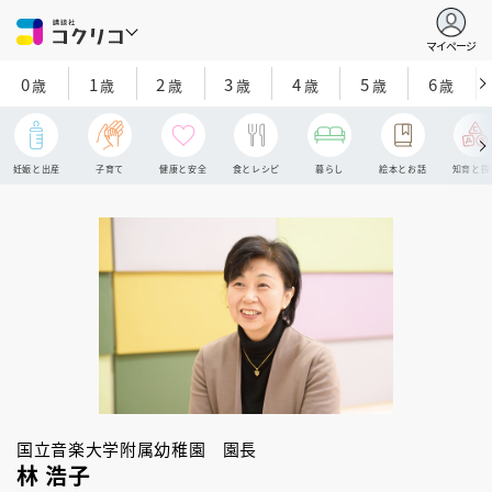
マイページ
0
1
2
3
4
5
6
歳
歳
歳
歳
歳
歳
歳
妊娠と出産
子育て
健康と安全
食とレシピ
暮らし
絵本とお話
知育と探
国立音楽大学附属幼稚園 園長
林 浩子