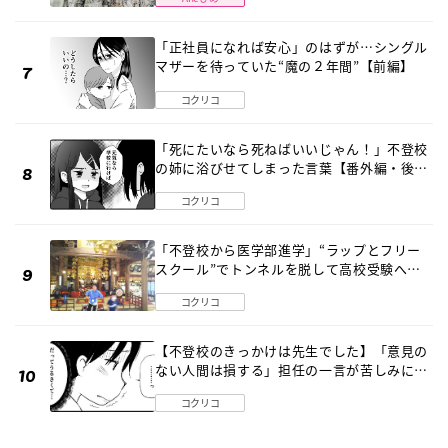
「正社員になれば安心」のはずが…シングル
マザーを待っていた“魔の２年間”【前編】
コクリコ
「死にたいなら死ねばいいじゃん！」不登校
の姉に浴びせてしまった言葉【番外編・後
編】
コクリコ
「不登校から医学部進学」“ラップとフリー
スクール”でトンネルを脱して高校受験へ
〔元野球少年の実話〕
コクリコ
【不登校のきっかけは先生でした】「意見の
ない人間は損する」担任の一言が苦しみに…
《第１話》
コクリコ