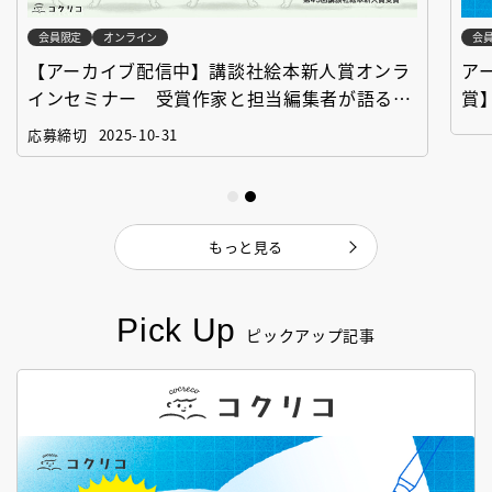
会員限定
オンライン
会
【アーカイブ配信中】講談社絵本新人賞オンラ
ア
インセミナー 受賞作家と担当編集者が語る
賞
「絵本創作実践講座」
作
応募締切
2025-10-31
もっと見る
Pick Up
ピックアップ記事