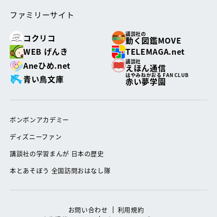
ファミリーサイト
講談社の
コクリコ
動く図鑑MOVE
WEB げんき
TELEMAGA.net
講談社
Aneひめ.net
えほん通信
はやみねかおる FAN CLUB
青い鳥文庫
赤い夢学園
ボンボンアカデミー
ディズニーファン
講談社の学習まんが 日本の歴史
本とあそぼう 全国訪問おはなし隊
お問い合わせ
利用規約