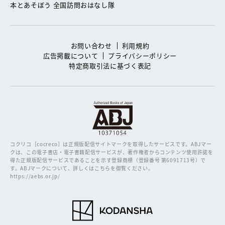
本とあそぼう 全国訪問おはなし隊
お問い合わせ
利用規約
広告掲載について
プライバシーポリシー
特定商取引法に基づく表記
コクリコ［cocreco］は正規版配信サイトマークを取得したサービスです。
ABJマー
クは、この電子書店・電子書籍配信サービスが、著作権者からコンテンツ使用許諾を
得た正規版配信サービスであることを示す登録商標（登録番号 第6091713号）で
す。ABJマークについて、詳しくはこちらを御覧ください。
https://aebs.or.jp/