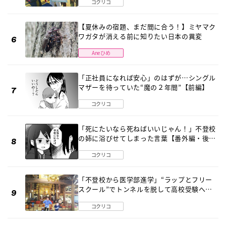
コクリコ
【夏休みの宿題、まだ間に合う！】ミヤマク
ワガタが消える前に知りたい日本の異変
Aneひめ
「正社員になれば安心」のはずが…シングル
マザーを待っていた“魔の２年間”【前編】
コクリコ
「死にたいなら死ねばいいじゃん！」不登校
の姉に浴びせてしまった言葉【番外編・後
編】
コクリコ
「不登校から医学部進学」“ラップとフリー
スクール”でトンネルを脱して高校受験へ
〔元野球少年の実話〕
コクリコ