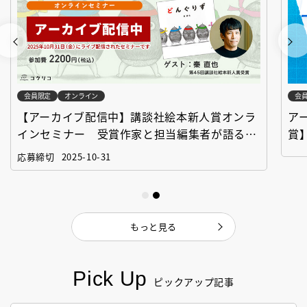
会員限定
オンライン
会
【アーカイブ配信中】講談社絵本新人賞オンラ
ア
インセミナー 受賞作家と担当編集者が語る
賞
「絵本創作実践講座」
作
応募締切
2025-10-31
もっと見る
Pick Up
ピックアップ記事