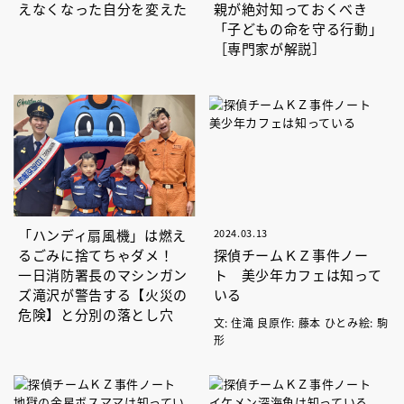
えなくなった自分を変えた
親が絶対知っておくべき
「子どもの命を守る行動」
［専門家が解説］
「ハンディ扇風機」は燃え
2024.03.13
るごみに捨てちゃダメ！
探偵チームＫＺ事件ノー
一日消防署長のマシンガン
ト 美少年カフェは知って
ズ滝沢が警告する【火災の
いる
危険】と分別の落とし穴
文: 住滝 良原作: 藤本 ひとみ絵: 駒
形