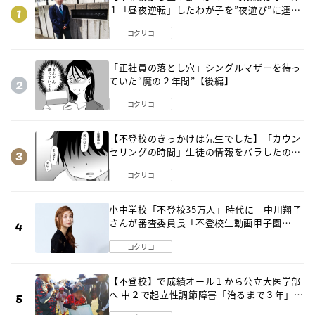
１「昼夜逆転」したわが子を”夜遊び”に連れ
出した母の気づき
コクリコ
「正社員の落とし穴」シングルマザーを待っ
ていた“魔の２年間”【後編】
コクリコ
【不登校のきっかけは先生でした】「カウン
セリングの時間」生徒の情報をバラしたの
は…《第２話》
コクリコ
小中学校「不登校35万人」時代に 中川翔子
さんが審査委員長「不登校生動画甲子園
2026」が開催
コクリコ
【不登校】で成績オール１から公立大医学部
へ 中２で起立性調節障害「治るまで３年」の
診断 そのとき母は