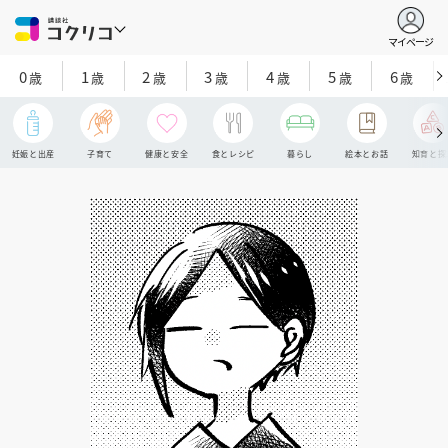
マイページ
0
1
2
3
4
5
6
歳
歳
歳
歳
歳
歳
歳
妊娠と出産
子育て
健康と安全
食とレシピ
暮らし
絵本とお話
知育と探