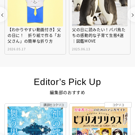
【わかりやすい動画付き】父
父の日に読みたい！パパ鳥た
の日に！ 折り紙で作る「お
ちの感動的な子育て生態4選
父さん」の簡単な折り方
｜図鑑MOVE
2026.05.17
2025.06.13
Editor’s Pick Up
編集部のおすすめ
講談社コクリコ
コクリコ