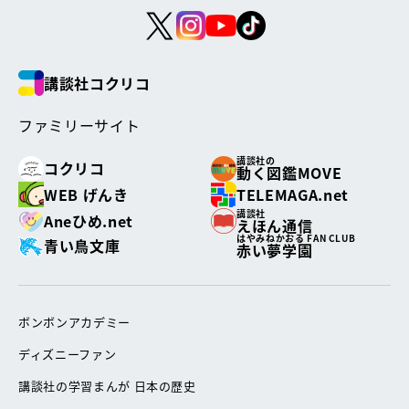
講談社コクリコ
ファミリーサイト
講談社の
コクリコ
動く図鑑MOVE
WEB げんき
TELEMAGA.net
講談社
Aneひめ.net
えほん通信
はやみねかおる FAN CLUB
青い鳥文庫
赤い夢学園
ボンボンアカデミー
ディズニーファン
講談社の学習まんが 日本の歴史