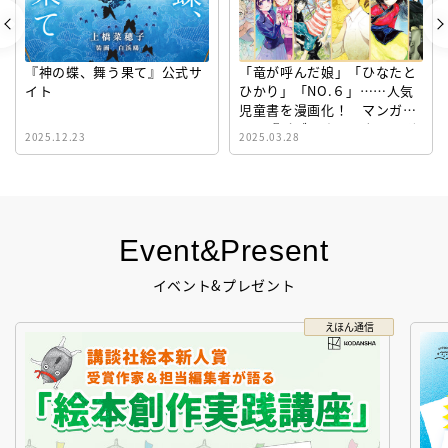
『神の蝶、舞う果て』公式サ
「竜が呼んだ娘」「ひなたと
イト
ひかり」「NO.６」……人気
児童書を漫画化！ マンガサ
イト『ビブリオシリウス』誕
2025.12.23
2025.03.28
生！
Event&Present
イベント&プレゼント
えほん通信