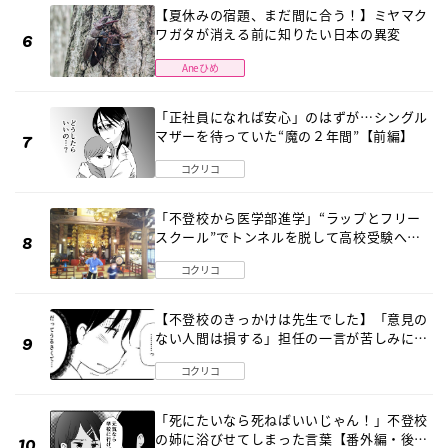
【夏休みの宿題、まだ間に合う！】ミヤマク
ワガタが消える前に知りたい日本の異変
Aneひめ
「正社員になれば安心」のはずが…シングル
マザーを待っていた“魔の２年間”【前編】
コクリコ
「不登校から医学部進学」“ラップとフリー
スクール”でトンネルを脱して高校受験へ
〔元野球少年の実話〕
コクリコ
【不登校のきっかけは先生でした】「意見の
ない人間は損する」担任の一言が苦しみに…
《第１話》
コクリコ
「死にたいなら死ねばいいじゃん！」不登校
の姉に浴びせてしまった言葉【番外編・後