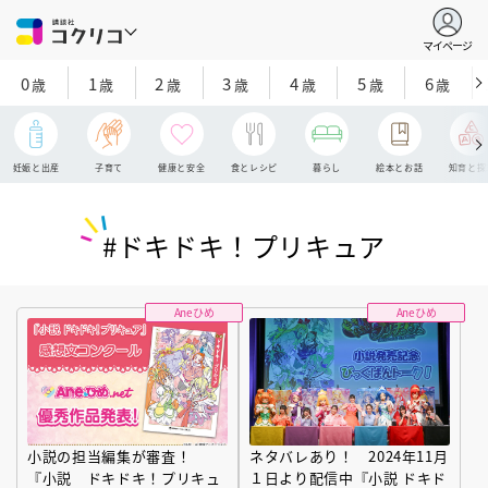
マイページ
0
1
2
3
4
5
6
歳
歳
歳
歳
歳
歳
歳
妊娠と出産
子育て
健康と安全
食とレシピ
暮らし
絵本とお話
知育と探
#ドキドキ！プリキュア
Aneひめ
Aneひめ
小説の担当編集が審査！
ネタバレあり！ 2024年11月
『小説 ドキドキ！プリキュ
１日より配信中『小説 ドキド