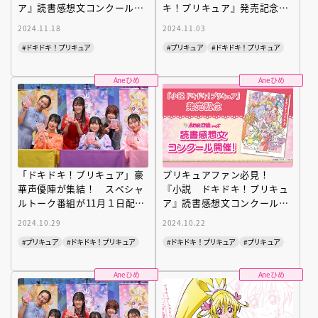
ア』読書感想文コンクール結
キ！プリキュア』発売記念
果発表！
豪華声優陣によるスペシャル
2024.11.18
2024.11.03
番組の内容とは？
#ドキドキ！プリキュア
#プリキュア
#ドキドキ！プリキュア
Aneひめ
Aneひめ
「ドキドキ！プリキュア」豪
プリキュアファン必見！
華声優陣が集結！ スペシャ
『小説 ドキドキ！プリキュ
ルトーク番組が11月１日配信
ア』読書感想文コンクールの
決定
開催決定！
2024.10.29
2024.10.22
#プリキュア
#ドキドキ！プリキュア
#ドキドキ！プリキュア
#プリキュア
Aneひめ
Aneひめ