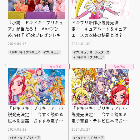
『小説 ドキドキ！プリキュ
ドキプリ新作小説発売決
ア』が当たる！ Ane♡ひ
定！ キュアハート＆キュア
め.net TikTokプレゼントキャ
エースの衣装の秘密とは？
ンペーン実施中☆
『プリキュアコスチュームク
2024.09.18
2024.01.30
ロニクル』よりチラ見せ
#ドキドキ！プリキュア
#プリキュア
#プリキュアオールスターズ
#ドキドキ！プリキュア
Aneひめ
Aneひめ
「ドキドキ！プリキュア」小
「ドキドキ！プリキュア」小
説発売決定！ 今すぐ読める
説発売決定！ 今すぐ読める
絵本＆図鑑 おすすめ電子書
電子書籍・テレビ絵本でおさ
籍
らい！
2024.01.29
2024.01.27
#ドキドキ！プリキュア
#ドキドキ！プリキュア