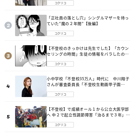
コクリコ
「正社員の落とし穴」シングルマザーを待っ
ていた“魔の２年間”【後編】
コクリコ
【不登校のきっかけは先生でした】「カウン
セリングの時間」生徒の情報をバラしたの
は…《第２話》
コクリコ
小中学校「不登校35万人」時代に 中川翔子
さんが審査委員長「不登校生動画甲子園
2026」が開催
コクリコ
【不登校】で成績オール１から公立大医学部
へ 中２で起立性調節障害「治るまで３年」の
診断 そのとき母は
コクリコ