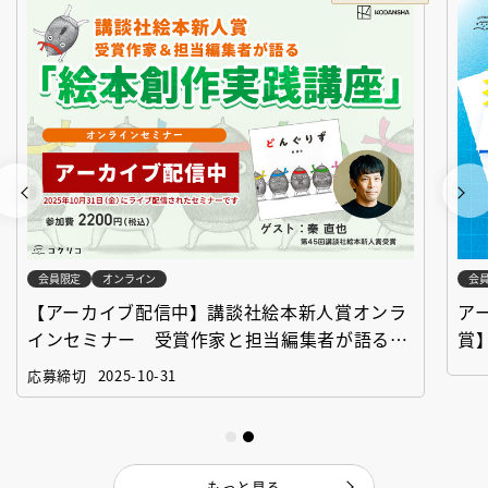
会員限定
オンライン
会
【アーカイブ配信中】講談社絵本新人賞オンラ
ア
インセミナー 受賞作家と担当編集者が語る
賞
「絵本創作実践講座」
作
応募締切
2025-10-31
もっと見る