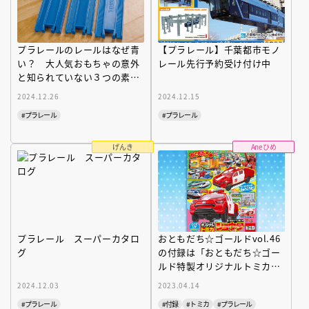
プラレールのレールはなぜ青
【プラレール】千葉都市モノ
い？ 大人気おもちゃの意外
レール先行予約受け付け中
と知られていない３つの素材
革命とは
2024.12.26
2024.12.15
#プラレール
#プラレール
げんき
Aneひめ
プラレール スーパーカタロ
おともだち☆ゴールドvol.46
グ
の付録は「おともだち☆ゴー
ルド特製オリジナルトミカ
レスキューしきしゃ ショウ
2024.12.03
2023.04.14
タ」
#プラレール
#付録
#トミカ
#プラレール