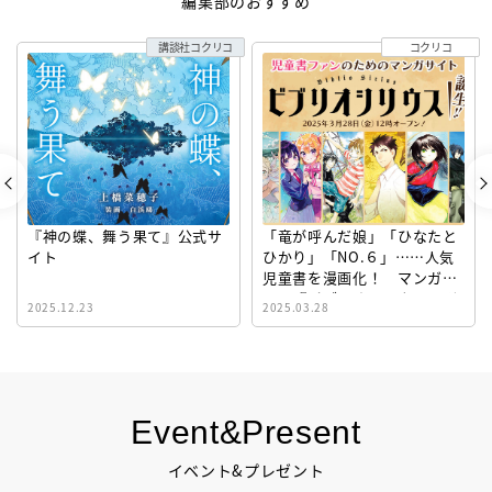
編集部のおすすめ
講談社コクリコ
コクリコ
『神の蝶、舞う果て』公式サ
「竜が呼んだ娘」「ひなたと
イト
ひかり」「NO.６」……人気
児童書を漫画化！ マンガサ
イト『ビブリオシリウス』誕
2025.12.23
2025.03.28
生！
Event&Present
イベント&プレゼント