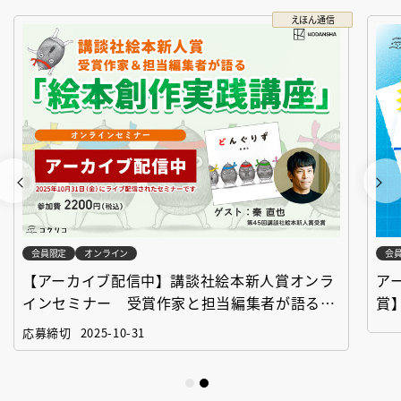
えほん通信
会員限定
オンライン
会
【アーカイブ配信中】講談社絵本新人賞オンラ
ア
インセミナー 受賞作家と担当編集者が語る
賞
「絵本創作実践講座」
作
応募締切
2025-10-31