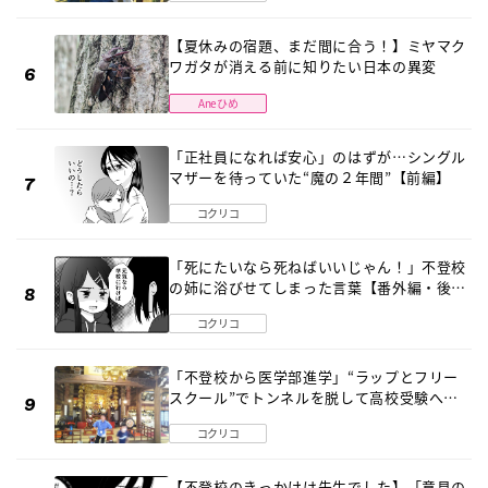
【夏休みの宿題、まだ間に合う！】ミヤマク
ワガタが消える前に知りたい日本の異変
Aneひめ
「正社員になれば安心」のはずが…シングル
マザーを待っていた“魔の２年間”【前編】
コクリコ
「死にたいなら死ねばいいじゃん！」不登校
の姉に浴びせてしまった言葉【番外編・後
編】
コクリコ
「不登校から医学部進学」“ラップとフリー
スクール”でトンネルを脱して高校受験へ
〔元野球少年の実話〕
コクリコ
【不登校のきっかけは先生でした】「意見の