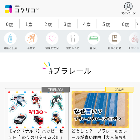
マイページ
0
1
2
3
4
5
6
歳
歳
歳
歳
歳
歳
歳
妊娠と出産
子育て
健康と安全
食とレシピ
暮らし
絵本とお話
知育と探
#プラレール
TELEMAGA
げんき
【マクドナルド】ハッピーセ
どうして？ プラレールのレ
ット「 のりのりタイムズ!! 」
ールが青い理由【大人気おも