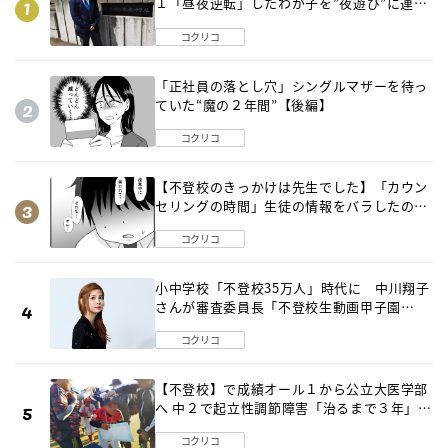
１「昼夜逆転」したわが子を”夜遊び”に連れ
出した母の気づき
コクリコ
「正社員の落とし穴」シングルマザーを待っ
ていた“魔の２年間”【後編】
コクリコ
【不登校のきっかけは先生でした】「カウン
セリングの時間」生徒の情報をバラしたの
は…《第２話》
コクリコ
小中学校「不登校35万人」時代に 中川翔子
さんが審査委員長「不登校生動画甲子園
2026」が開催
コクリコ
【不登校】で成績オール１から公立大医学部
へ 中２で起立性調節障害「治るまで３年」の
診断 そのとき母は
コクリコ