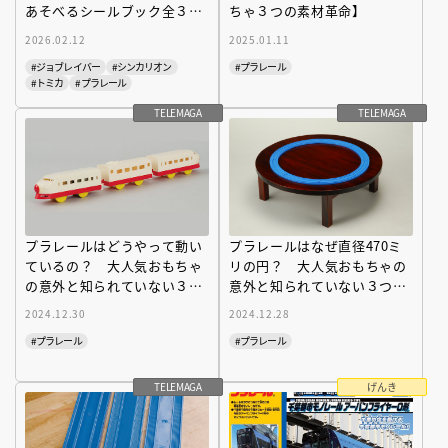
あそべるシールブック全３種
ちゃ３つの素材革命】
をチェック！
2026.02.12
2025.01.11
#ジョブレイバー
#シンカリオン
#プラレール
#トミカ
#プラレール
TELEMAGA
TELEMAGA
プラレールはどうやって動い
プラレールはなぜ直径470ミ
ているの？ 大人気おもちゃ
リの円？ 大人気おもちゃの
の意外と知られていない３つ
意外と知られていない３つの
の動力革命とは
規格革命とは
2024.12.30
2024.12.28
#プラレール
#プラレール
TELEMAGA
げんき