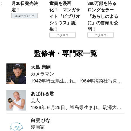
童書を漫画
380万部を誇る
菜
化！ マンガサ
ロングセラー
え
イト『ビブリオ
『あらしのよる
な
シリウス』誕
に』の冒頭を公
生！
開！
コクリコ
コクリコ
監修者・専門家一覧
大島 康嗣
カメラマン
1942年埼玉県生まれ。1964年講談社写真部
カメ...
あばれる君
芸人
1986年９月25日、福島県生まれ。駒澤大学
法学部...
白雲 ひな
漫画家