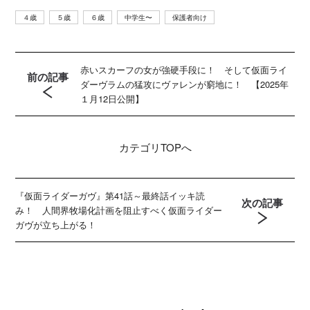
４歳
５歳
６歳
中学生〜
保護者向け
赤いスカーフの女が強硬手段に！ そして仮面ライ
前の記事
ダーヴラムの猛攻にヴァレンが窮地に！ 【2025年
１月12日公開】
カテゴリ
TOPへ
『仮面ライダーガヴ』第41話～最終話イッキ読
次の記事
み！ 人間界牧場化計画を阻止すべく仮面ライダー
ガヴが立ち上がる！