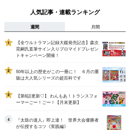
人気記事・連載ランキング
週間
月間
【全ウルトラマン記録大鑑発売記念】森次
1
晃嗣氏直筆サイン入りブロマイドプレゼン
トキャンペーン開催！
2
50年以上の歴史がこの一冊に！ ６月の重
版は大人気シリーズの超百科です
3
【第6話更新♡】 わんもあ！トランスフォ
ーマーごー！ごー！【月末更新】
『太鼓の達人』即上達！ 世界大会優勝者
が伝授するコツ《実践編》