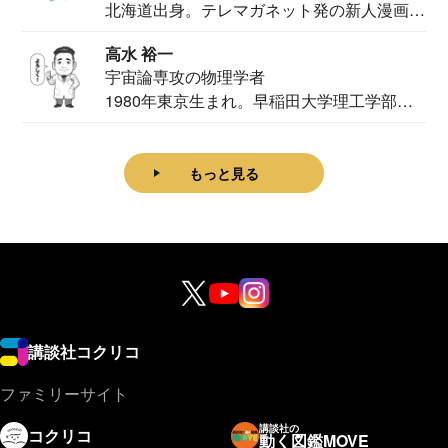
北海道出身。テレマガネット発の新人漫画
家。2020...
高水 裕一
宇宙論専攻の物理学者
1980年東京生まれ。早稲田大学理工学部物
理学科卒...
もっと見る
講談社コクリコ
ファミリーサイト
講談社の
コクリコ
動く図鑑MOVE