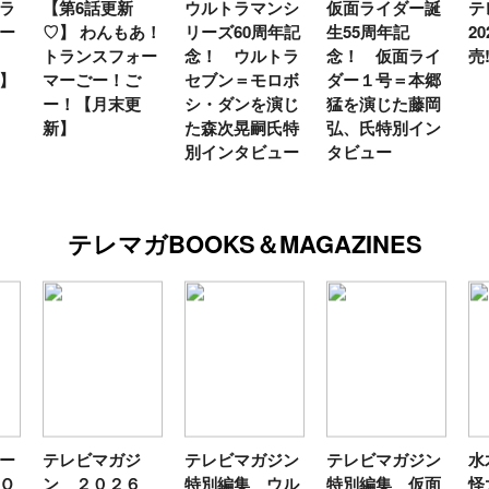
ウルトラマンシ
仮面ライダー誕
テレビマガジン
テ
あ！
リーズ60周年記
生55周年記
2026年夏号発
見
ー
念！ ウルトラ
念！ 仮面ライ
売!!
念
セブン＝モロボ
ダー１号＝本郷
イ
シ・ダンを演じ
猛を演じた藤岡
る
た森次晃嗣氏特
弘、氏特別イン
ン
別インタビュー
タビュー
ぼ
７
テレマガBOOKS＆MAGAZINES
テレビマガジン
テレビマガジン
水木しげる 妖
水
特別編集 ウル
特別編集 仮面
怪大図録 日本
怪