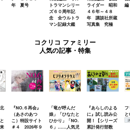
トラマンシリー
ライダー 昭和
編
編
ズ６０周年記
４６年～４８
念 全ウルトラ
年 講談社所蔵
マン記録大鑑
写真集 究極
コクリコ ファミリー
人気の記事・特集
』
「竜が呼んだ
『あらしのよる
フリースクール
（
娘」「ひなたと
に』試し読み公
という選択
テ
ト
ひかり」「NO.
開！【シリーズ
育
講談社コクリコ
年９
６」……人気児
累計発行部数
加