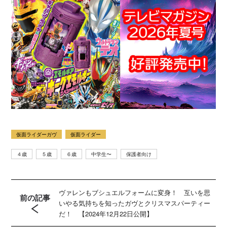
仮面ライダーガヴ
仮面ライダー
４歳
５歳
６歳
中学生〜
保護者向け
ヴァレンもブシュエルフォームに変身！ 互いを思
前の記事
いやる気持ちを知ったガヴとクリスマスパーティー
だ！ 【2024年12月22日公開】