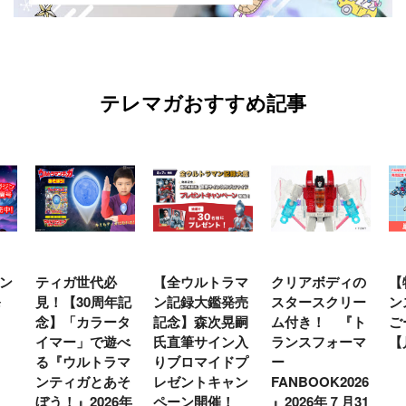
テレマガおすすめ記事
ン
ティガ世代必
【全ウルトラマ
クリアボディの
【
発
見！【30周年記
ン記録大鑑発売
スタースクリー
ン
念】「カラータ
記念】森次晃嗣
ム付き！ 『ト
ご
イマー」で遊べ
氏直筆サイン入
ランスフォーマ
【
る『ウルトラマ
りブロマイドプ
ー
ンティガとあそ
レゼントキャン
FANBOOK2026
ぼう！』2026年
ペーン開催！
』2026年７月31