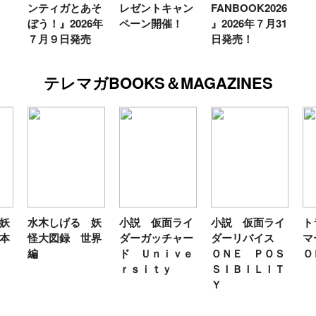
ンティガとあそ
レゼントキャン
FANBOOK2026
ぼう！』2026年
ペーン開催！
』2026年７月31
７月９日発売
日発売！
テレマガBOOKS＆MAGAZINES
妖
水木しげる 妖
小説 仮面ライ
小説 仮面ライ
ト
本
怪大図録 世界
ダーガッチャー
ダーリバイス
マ
編
ド Ｕｎｉｖｅ
ＯＮＥ ＰＯＳ
Ｏ
ｒｓｉｔｙ
ＳＩＢＩＬＩＴ
Ｙ