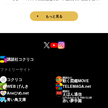
理学科卒...
もっと見る
講談社コクリコ
ファミリーサイト
講談社の
コクリコ
動く図鑑MOVE
WEB げんき
TELEMAGA.net
講談社
Aneひめ.net
えほん通信
はやみねかおる FAN CLUB
青い鳥文庫
赤い夢学園