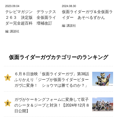
2023.09.04
2024.08.30
テレビマガジン デラックス
仮面ライダーガヴ＆全仮面ラ
２６３ 決定版 全仮面ライ
イダー あそべるずかん
ダー完全超百科 増補改訂
編: 講談社
編: 講談社
仮面ライダーガヴカテゴリーのランキング
６月８日放映「仮面ライダーガヴ」第38話
1
ふりかえり「ジープが仮面ライダービター
ガヴに変身！ ショウマは勝てるのか？」
ガヴがケーキングフォームに変身して双子
2
のシータ＆ジープと対決！【2024年12月８
日公開】