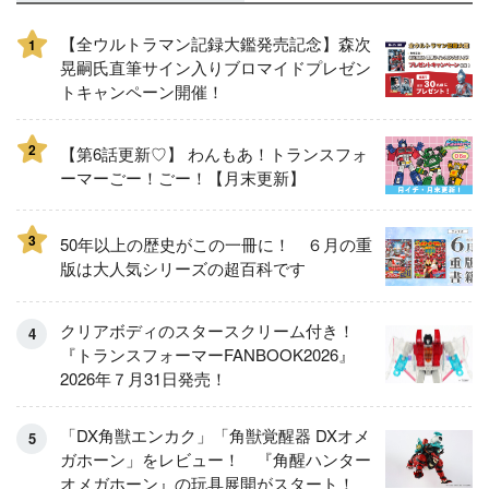
【全ウルトラマン記録大鑑発売記念】森次
1
晃嗣氏直筆サイン入りブロマイドプレゼン
トキャンペーン開催！
2
【第6話更新♡】 わんもあ！トランスフォ
ーマーごー！ごー！【月末更新】
3
50年以上の歴史がこの一冊に！ ６月の重
版は大人気シリーズの超百科です
クリアボディのスタースクリーム付き！
『トランスフォーマーFANBOOK2026』
2026年７月31日発売！
「DX角獣エンカク」「角獣覚醒器 DXオメ
ガホーン」をレビュー！ 『角醒ハンター
オメガホーン』の玩具展開がスタート！