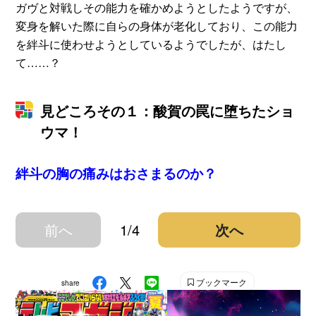
ガヴと対戦しその能力を確かめようとしたようですが、
変身を解いた際に自らの身体が老化しており、この能力
を絆斗に使わせようとしているようでしたが、はたし
て……？
見どころその１：酸賀の罠に堕ちたショ
ウマ！
絆斗の胸の痛みはおさまるのか？
前へ
1/4
次へ
ブックマーク
share