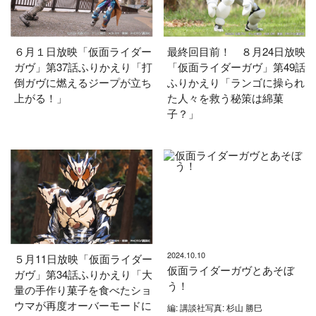
６月１日放映「仮面ライダー
最終回目前！ ８月24日放映
ガヴ」第37話ふりかえり「打
「仮面ライダーガヴ」第49話
倒ガヴに燃えるジープが立ち
ふりかえり「ランゴに操られ
上がる！」
た人々を救う秘策は綿菓
子？」
2024.10.10
５月11日放映「仮面ライダー
仮面ライダーガヴとあそぼ
ガヴ」第34話ふりかえり「大
う！
量の手作り菓子を食べたショ
ウマが再度オーバーモードに
編: 講談社写真: 杉山 勝巳