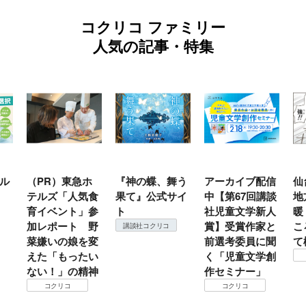
コクリコ ファミリー
人気の記事・特集
ル
（PR）東急ホ
『神の蝶、舞う
アーカイブ配信
仙
テルズ「人気食
果て』公式サイ
中【第67回講談
地
育イベント」参
ト
社児童文学新人
暖
加レポート 野
賞】受賞作家と
こ
講談社コクリコ
菜嫌いの娘を変
前選考委員に聞
て
えた「もったい
く「児童文学創
ない！」の精神
作セミナー」
コクリコ
コクリコ