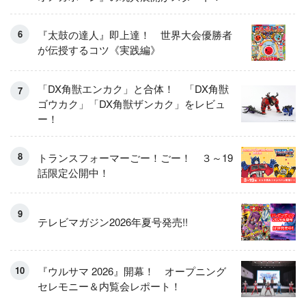
『太鼓の達人』即上達！ 世界大会優勝者
が伝授するコツ《実践編》
「DX角獣エンカク」と合体！ 「DX角獣
ゴウカク」「DX角獣ザンカク」をレビュ
ー！
トランスフォーマーごー！ごー！ ３～19
話限定公開中！
テレビマガジン2026年夏号発売!!
『ウルサマ 2026』開幕！ オープニング
セレモニー＆内覧会レポート！