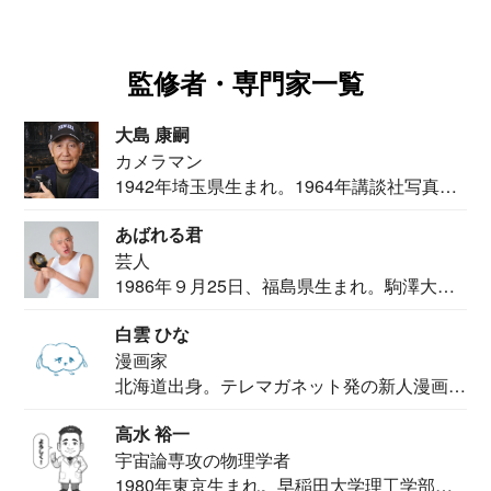
監修者・専門家一覧
大島 康嗣
カメラマン
1942年埼玉県生まれ。1964年講談社写真部
カメ...
あばれる君
芸人
1986年９月25日、福島県生まれ。駒澤大学
法学部...
白雲 ひな
漫画家
北海道出身。テレマガネット発の新人漫画
家。2020...
高水 裕一
宇宙論専攻の物理学者
1980年東京生まれ。早稲田大学理工学部物