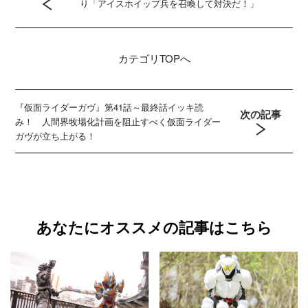
り「アイスホイップ兵を召喚して対決だ！」
カテゴリ
TOPへ
『仮面ライダーガヴ』第41話～最終話イッキ読
次の記事
み！ 人間界牧場化計画を阻止すべく仮面ライダー
ガヴが立ち上がる！
あなたにオススメの記事はこちら