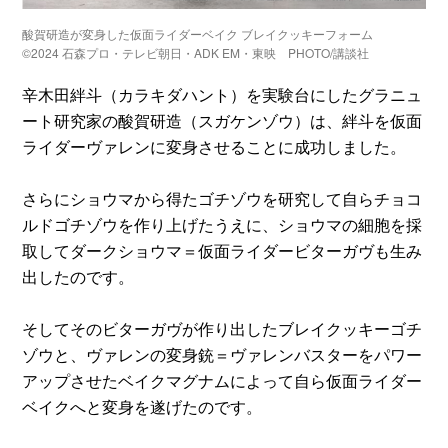
酸賀研造が変身した仮面ライダーベイク ブレイクッキーフォーム
©2024 石森プロ・テレビ朝日・ADK EM・東映 PHOTO/講談社
辛木田絆斗（カラキダハント）を実験台にしたグラニュ
ート研究家の酸賀研造（スガケンゾウ）は、絆斗を仮面
ライダーヴァレンに変身させることに成功しました。
さらにショウマから得たゴチゾウを研究して自らチョコ
ルドゴチゾウを作り上げたうえに、ショウマの細胞を採
取してダークショウマ＝仮面ライダービターガヴも生み
出したのです。
そしてそのビターガヴが作り出したブレイクッキーゴチ
ゾウと、ヴァレンの変身銃＝ヴァレンバスターをパワー
アップさせたベイクマグナムによって自ら仮面ライダー
ベイクへと変身を遂げたのです。