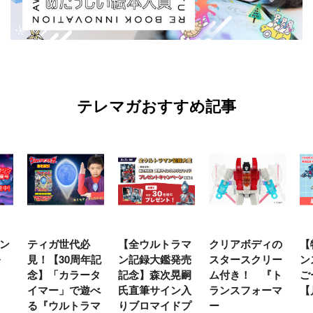
テレマガおすすめ記事
ン
ティガ世代必
【全ウルトラマ
クリアボディの
【
発
見！【30周年記
ン記録大鑑発売
スタースクリー
ン
念】「カラータ
記念】森次晃嗣
ム付き！ 『ト
ご
イマー」で遊べ
氏直筆サイン入
ランスフォーマ
【
る『ウルトラマ
りブロマイドプ
ー