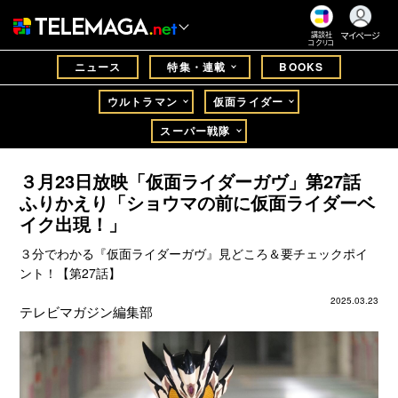
マイページ
講談社
コクリコ
ニュース
特集・連載
BOOKS
ウルトラマン
仮面ライダー
スーパー戦隊
３月23日放映「仮面ライダーガヴ」第27話
ふりかえり「ショウマの前に仮面ライダーベ
イク出現！」
３分でわかる『仮面ライダーガヴ』見どころ＆要チェックポイ
ント！【第27話】
2025.03.23
テレビマガジン編集部