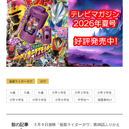
仮面ライダーガヴ
ガヴ
４歳
５歳
６歳
小学１年生
小学２年生
小学３年生
小学４年生
小学５年生
小学６年生
中学生〜
保護者向け
前の記事
３月９日放映「仮面ライダーガヴ」第26話ふりかえ