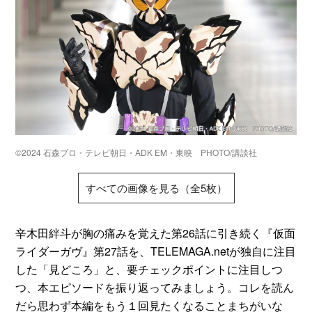
©2024 石森プロ・テレビ朝日・ADK EM・東映 PHOTO/講談社
すべての画像を見る（全5枚）
辛木田絆斗が胸の痛みを覚えた第26話に引き続く『仮面
ライダーガヴ』第27話を、TELEMAGA.netが独自に注目
した「見どころ」と、要チェックポイントに注目しつ
つ、本エピソードを振り返ってみましょう。コレを読ん
だら思わず本編をもう１回見たくなることまちがいな