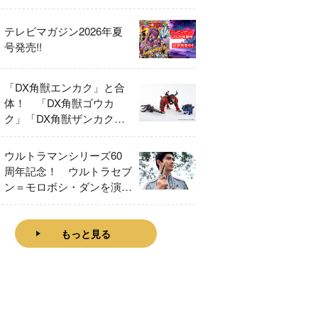
テレビマガジン2026年夏
号発売!!
「DX角獣エンカク」と合
体！ 「DX角獣ゴウカ
ク」「DX角獣ザンカク」
をレビュー！
ウルトラマンシリーズ60
周年記念！ ウルトラセブ
ン＝モロボシ・ダンを演じ
た森次晃嗣氏特別インタビ
ュー
もっと見る