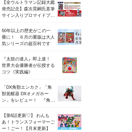
【全ウルトラマン記録大鑑
発売記念】森次晃嗣氏直筆
サイン入りブロマイドプレ
ゼントキャンペーン開催！
50年以上の歴史がこの一
冊に！ ６月の重版は大人
気シリーズの超百科です
『太鼓の達人』即上達！
世界大会優勝者が伝授する
コツ《実践編》
「DX角獣エンカク」「角
獣覚醒器 DXオメガホー
ン」をレビュー！ 『角醒
ハンター オメガホーン』
の玩具展開がスタート！
【第6話更新♡】 わんも
あ！トランスフォーマーご
ー！ごー！【月末更新】