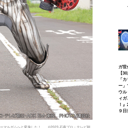
ウルトラマンシ
仮面ライダー誕
テレビマガジン
ティガ世
リーズ60周年記
生55周年記
2026年夏号発
見！【3
念！ ウルトラ
念！ 仮面ライ
売!!
念】「カ
セブン＝モロボ
ダー１号＝本郷
イマー」
シ・ダンを演じ
猛を演じた藤岡
る『ウル
た森次晃嗣氏特
弘、氏特別イン
ンティガ
別インタビュー
タビュー
ぼう！』2
７月９日
ーマルガムへと変身した！ ©2023 石森プロ・テレビ朝