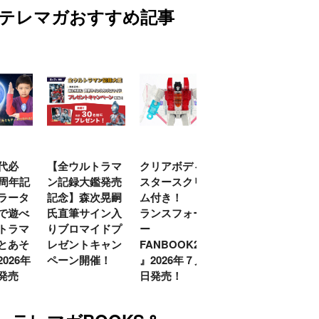
テレマガおすすめ記事
代必
【全ウルトラマ
クリアボディの
【特別編】トラ
0周年記
ン記録大鑑発売
スタースクリー
ンスフォーマー
ラータ
記念】森次晃嗣
ム付き！ 『ト
ごー！ごー！
で遊べ
氏直筆サイン入
ランスフォーマ
【月イチ更新】
トラマ
りブロマイドプ
ー
とあそ
レゼントキャン
FANBOOK2026
026年
ペーン開催！
』2026年７月31
発売
日発売！