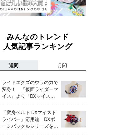
みんなのトレンド
人気記事ランキング
週間
月間
ライドエグズのウラの力で
変身！ 『仮面ライダーマ
イス』より「DXマイスド
ライバー」＆「DXマイス
エッジ」レビュー！
「変身ベルト DXマイスド
ライバー」応用編 DXボ
ーンバックルシリーズをレ
ビュー！