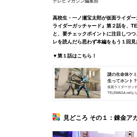
テレビマガジン編集部
高校生・一ノ瀬宝太郎が仮面ライダー
ライダーガッチャード』第２話を、TEL
と、要チェックポイントに注目しつつ
レを読んだら思わず本編をもう１回見
▼第１話はこちら！
謎の生命体ケ
生ってホント？ -
仮面ライダーガッ
TELEMAGA.n
ります。これを読
見どころ その１：錬金ア