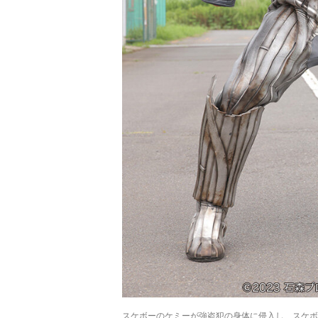
ラマ
クリアボディの
【特別編】トラ
【第6話更新
発売
スタースクリー
ンスフォーマー
♡】 わんもあ！
晃嗣
ム付き！ 『ト
ごー！ごー！
トランスフォー
ン入
ランスフォーマ
【月イチ更新】
マーごー！ご
ドプ
ー
ー！【月末更
ャン
FANBOOK2026
新】
！
』2026年７月31
日発売！
スケボーのケミーが強盗犯の身体に侵入し、スケボ