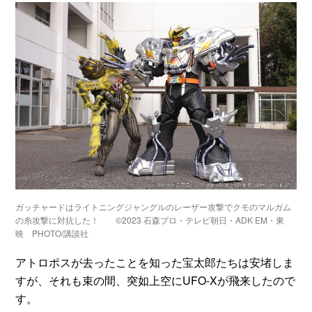
ガッチャードはライトニングジャングルのレーザー攻撃でクモのマルガム
の糸攻撃に対抗した！ ©2023 石森プロ・テレビ朝日・ADK EM・東
映 PHOTO/講談社
アトロポスが去ったことを知った宝太郎たちは安堵しま
すが、それも束の間、突如上空にUFO‐Xが飛来したので
す。