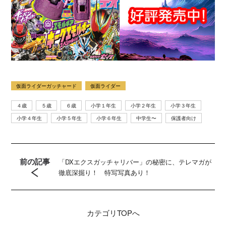
仮面ライダーガッチャード
仮面ライダー
４歳
５歳
６歳
小学１年生
小学２年生
小学３年生
小学４年生
小学５年生
小学６年生
中学生〜
保護者向け
前の記事
「DXエクスガッチャリバー」の秘密に、テレマガが
徹底深掘り！ 特写写真あり！
カテゴリ
TOPへ