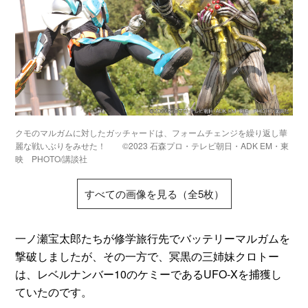
クモのマルガムに対したガッチャードは、フォームチェンジを繰り返し華
麗な戦いぶりをみせた！ ©2023 石森プロ・テレビ朝日・ADK EM・東
映 PHOTO/講談社
すべての画像を見る（全5枚）
一ノ瀬宝太郎たちが修学旅行先でバッテリーマルガムを
撃破しましたが、その一方で、冥黒の三姉妹クロトー
は、レベルナンバー10のケミーであるUFO‐Xを捕獲し
ていたのです。