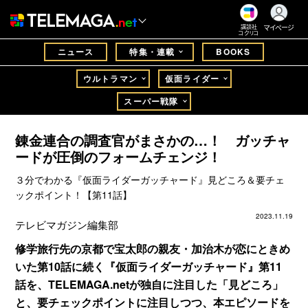
マイページ
講談社
コクリコ
ニュース
特集・連載
BOOKS
ウルトラマン
仮面ライダー
スーパー戦隊
錬金連合の調査官がまさかの…！ ガッチャ
ードが圧倒のフォームチェンジ！
３分でわかる『仮面ライダーガッチャード』見どころ＆要チェ
ックポイント！【第11話】
2023.11.19
テレビマガジン編集部
修学旅行先の京都で宝太郎の親友・加治木が恋にときめ
いた第10話に続く『仮面ライダーガッチャード』第11
話を、TELEMAGA.netが独自に注目した「見どころ」
と、要チェックポイントに注目しつつ、本エピソードを