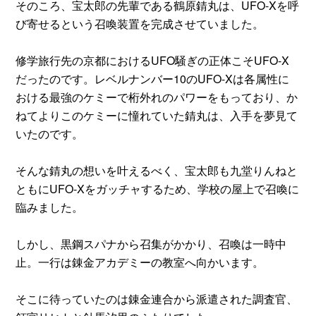
そのころ、宝太郎の先輩である鶴原錆丸は、UFO‐Xを呼
び寄せるという召喚装置を完成させていました。
修学旅行先の京都におけるUFO騒ぎの正体こそUFO‐X
だったのです。レベルナンバー10のUFO-Xは各属性に
おける最強のケミーで桁外れのパワーをもっており、か
ねてよりこのケミーに憧れていた錆丸は、入手を夢見て
いたのです。
そんな錆丸の想いを叶えるべく、宝太郎も九堂りんねと
ともにUFO-Xをガッチャするため、学校の屋上で召喚に
臨みました。
しかし、黒鋼スパナから召集がかかり、召喚は一時中
止。一行は錬金アカデミーの教室へ向かいます。
そこに待っていたのは錬金連合から派遣された調査官、