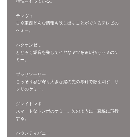
特性をもっている。
テレヴィ
古今東西どんな情報も映し出すことができるテレビの
ケミー。
バクオンゼミ
とどろく爆音を発してイヤなヤツを追い払うセミのケ
ミー。
ブッサソーリー
こっそり忍び寄り大きな尾の先の毒針で敵を刺す、サ
ソリのケミー。
グレイトンボ
スマートなトンボのケミー。矢のように一直線に飛行
する。
バウンティバニー