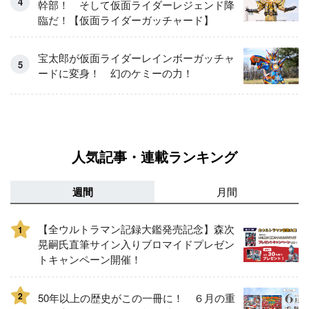
幹部！ そして仮面ライダーレジェンド降
臨だ！【仮面ライダーガッチャード】
宝太郎が仮面ライダーレインボーガッチャ
ードに変身！ 幻のケミーの力！
人気記事・連載ランキング
週間
月間
【全ウルトラマン記録大鑑発売記念】森次
1
晃嗣氏直筆サイン入りブロマイドプレゼン
トキャンペーン開催！
2
50年以上の歴史がこの一冊に！ ６月の重