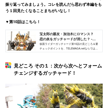
振り返ってみましょう。コレを読んだら思わず本編をも
う１回見たくなることまちがいなし！
▼第10話はこちら！
宝太郎の親友・加治木にロマンス？
恋の炎をガッチャードが消した？ -
TELEMAGA.net｜講談社
仮面ライダーガッチャード第10話の見どころ＆要
チェックポイントを、TELEMAGA.netならではの
視点と、撮影現場で撮り下ろした特写画像で振り
返ります。これを読めばもう１回本編を見返した
くなること請け合いです。
見どころ その１：次から次へとフォーム
チェンジするガッチャード！