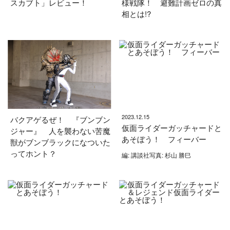
スカブト」レビュー！
様戦隊！ 避難計画ゼロの真
相とは!?
2023.12.15
バクアゲるぜ！ 『ブンブン
仮面ライダーガッチャードと
ジャー』 人を襲わない苦魔
あそぼう！ フィーバー
獣がブンブラックになついた
ってホント？
編: 講談社写真: 杉山 勝巳