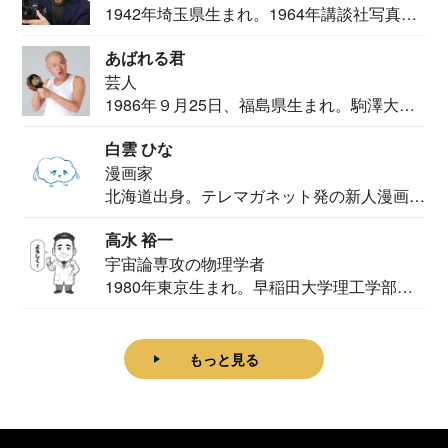
1942年埼玉県生まれ。1964年講談社写真部
カメ...
あばれる君
芸人
1986年９月25日、福島県生まれ。駒澤大学
法学部...
白雲 ひな
漫画家
北海道出身。テレマガネット発の新人漫画
家。2020...
高水 裕一
宇宙論専攻の物理学者
1980年東京生まれ。早稲田大学理工学部物
理学科卒...
もっと見る