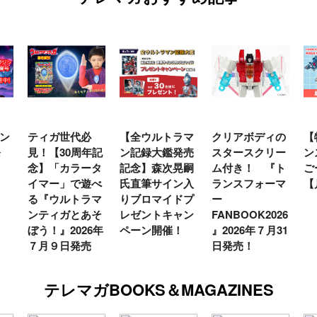
【全ウルトラマ
クリアボディの
【特別編】トラ
【
年記
ン記録大鑑発売
スタースクリー
ンスフォーマー
♡
タ
記念】森次晃嗣
ム付き！ 『ト
ごー！ごー！
ト
べ
氏直筆サイン入
ランスフォーマ
【月イチ更新】
マ
マ
りブロマイドプ
ー
ー
そ
レゼントキャン
FANBOOK2026
新
6年
ペーン開催！
』2026年７月31
日発売！
テレマガBOOKS＆MAGAZINES