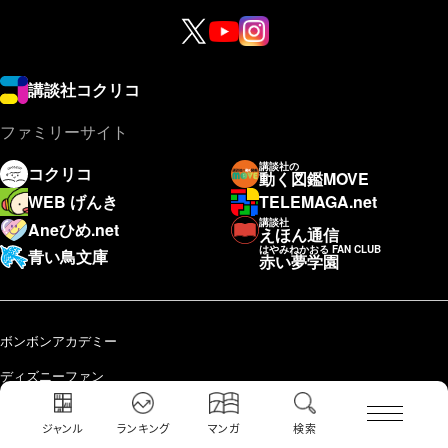
講談社コクリコ
ファミリーサイト
講談社の
コクリコ
動く図鑑MOVE
WEB げんき
TELEMAGA.net
講談社
Aneひめ.net
えほん通信
はやみねかおる FAN CLUB
青い鳥文庫
赤い夢学園
ボンボンアカデミー
ディズニーファン
講談社の学習まんが 日本の歴史
ジャンル
ランキング
マンガ
検索
本とあそぼう 全国訪問おはなし隊