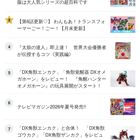
版は大人気シリーズの超百科です
3
【第6話更新♡】 わんもあ！トランスフォ
ーマーごー！ごー！【月末更新】
『太鼓の達人』即上達！ 世界大会優勝者
が伝授するコツ《実践編》
「DX角獣エンカク」「角獣覚醒器 DXオメ
ガホーン」をレビュー！ 『角醒ハンター
オメガホーン』の玩具展開がスタート！
テレビマガジン2026年夏号発売!!
「DX角獣エンカク」と合体！ 「DX角獣
ゴウカク」「DX角獣ザンカク」をレビュ