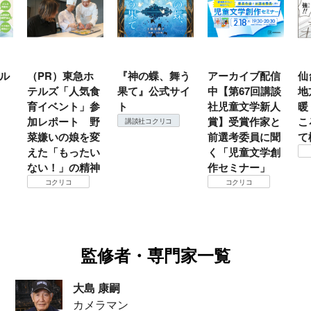
ホ
『神の蝶、舞う
アーカイブ配信
仙台の冬は東北
『
食
果て』公式サイ
中【第67回講談
地方では温
（
参
ト
社児童文学新人
暖？ 本当のと
こ
野
賞】受賞作家と
ころは仙台に来
＃
講談社コクリコ
変
前選考委員に聞
て検証すべし！
月
い
く「児童文学創
定
コクリコ
神
作セミナー」
コクリコ
監修者・専門家一覧
大島 康嗣
カメラマン