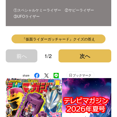
①スペシャルケミーライザー ②サビーライザー
③UFOライザー
『仮面ライダーガッチャード』クイズの答え
前へ
1/2
次へ
ブックマーク
share