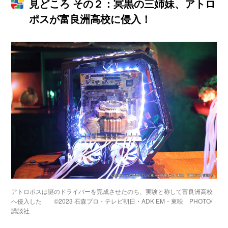
見どころ その２：冥黒の三姉妹、アトロ
ポスが富良洲高校に侵入！
アトロポスは謎のドライバーを完成させたのち、実験と称して富良洲高校
へ侵入した ©2023 石森プロ・テレビ朝日・ADK EM・東映 PHOTO/
講談社