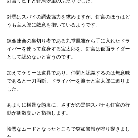
釘宮リヒトと針馬汐里のふたりでした。
針馬はスパイの調査協力を求めますが、釘宮のほうはど
うも宝太郎に敵意を抱いているようです。
錬金連合の裏切り者である九堂風雅から手に入れたドラ
イバーを使って変身する宝太郎を、釘宮は仮面ライダー
として認めないと言うのです。
加えてケミーは道具であり、仲間と認識するのは無意味
であると一刀両断、ドライバーを渡せと宝太郎に迫りま
した。
あまりに横暴な態度に、さすがの黒鋼スパナも釘宮の行
動が胡散臭いと指摘します。
険悪なムードとなったところで突如警報が鳴り響きまし
た。