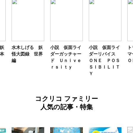
妖
小説 仮面ライ
小説 仮面ライ
トランスフォー
テ
界
ダーガッチャー
ダーリバイス
マーＦＡＮＢＯ
ン
ド Ｕｎｉｖｅ
ＯＮＥ ＰＯＳ
ＯＫ２０２６
年
ｒｓｉｔｙ
ＳＩＢＩＬＩＴ
Ｙ
コクリコ ファミリー
人気の記事・特集