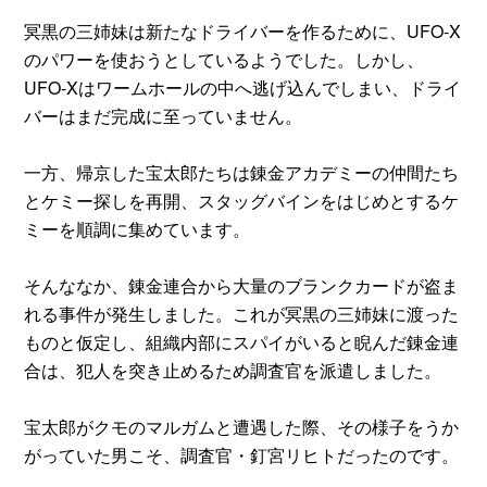
冥黒の三姉妹は新たなドライバーを作るために、UFO‐X
のパワーを使おうとしているようでした。しかし、
UFO‐Xはワームホールの中へ逃げ込んでしまい、ドライ
バーはまだ完成に至っていません。
一方、帰京した宝太郎たちは錬金アカデミーの仲間たち
とケミー探しを再開、スタッグバインをはじめとするケ
ミーを順調に集めています。
そんななか、錬金連合から大量のブランクカードが盗ま
れる事件が発生しました。これが冥黒の三姉妹に渡った
ものと仮定し、組織内部にスパイがいると睨んだ錬金連
合は、犯人を突き止めるため調査官を派遣しました。
宝太郎がクモのマルガムと遭遇した際、その様子をうか
がっていた男こそ、調査官・釘宮リヒトだったのです。