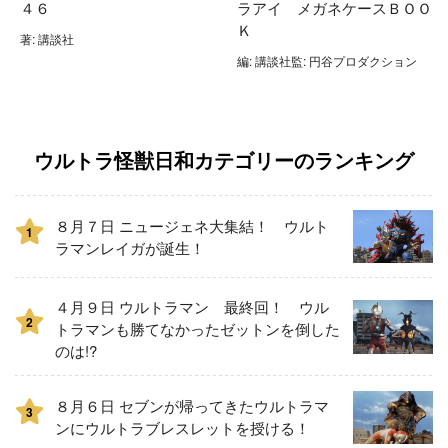
４６
ラアイ メガネケースＢＯＯ
Ｋ
著: 講談社
編: 講談社監: 円谷プロダクション
ウルトラ怪獣日和カテゴリーのランキング
８月７日 ニュージェネ大集結！ ウルト
1
ラマンレイガが誕生！
４月９日 ウルトラマン 最終回！ ウル
2
トラマンも勝てなかったゼットンを倒した
のは!?
８月６日 セブンが帰ってきたウルトラマ
3
ンにウルトラブレスレットを授ける！