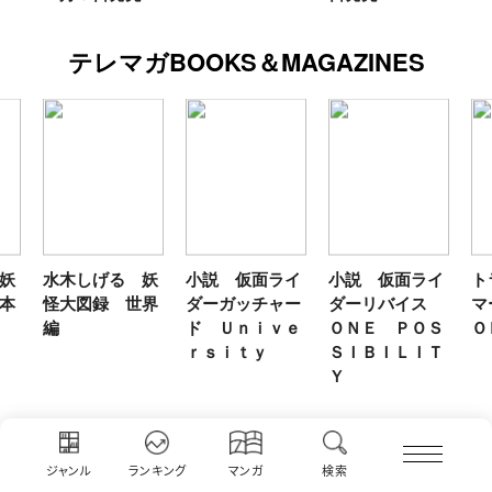
テレマガBOOKS＆MAGAZINES
妖
小説 仮面ライ
小説 仮面ライ
トランスフォー
テ
界
ダーガッチャー
ダーリバイス
マーＦＡＮＢＯ
ン
ド Ｕｎｉｖｅ
ＯＮＥ ＰＯＳ
ＯＫ２０２６
年
ｒｓｉｔｙ
ＳＩＢＩＬＩＴ
Ｙ
コクリコ ファミリー
ジャンル
ランキング
マンガ
検索