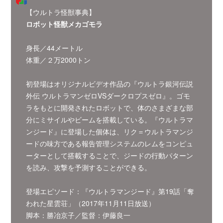
【ウルトラ怪獣事典】
ロボット怪獣メカゴモラ
身長／44メートル
体重／２万2000トン
初登場はオリジナルビデオ作品の『ウルトラ銀河伝説
外伝 ウルトラマンゼロVSダークロプスゼロ』。ゴモ
ラをもとに開発されたロボットで、体のさまざまな部
分にミサイルやビームを搭載している。『ウルトラマ
ンジード』に登場した個体は、リク＝ウルトラマンジ
ードの味方である報告管理システムのレムをコンピュ
ーターとして搭載することで、ジードの行動パターン
を読み、攻撃を予測することができる。
登場エピソード：『ウルトラマンジード』第19話「奪
われた星雲荘」（2017年11月11日放送）
脚本：勝冶京子／監督：伊藤良一