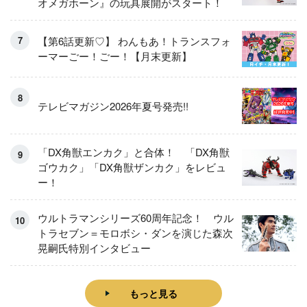
オメガホーン』の玩具展開がスタート！
【第6話更新♡】 わんもあ！トランスフォ
ーマーごー！ごー！【月末更新】
テレビマガジン2026年夏号発売!!
「DX角獣エンカク」と合体！ 「DX角獣
ゴウカク」「DX角獣ザンカク」をレビュ
ー！
ウルトラマンシリーズ60周年記念！ ウル
トラセブン＝モロボシ・ダンを演じた森次
晃嗣氏特別インタビュー
もっと見る