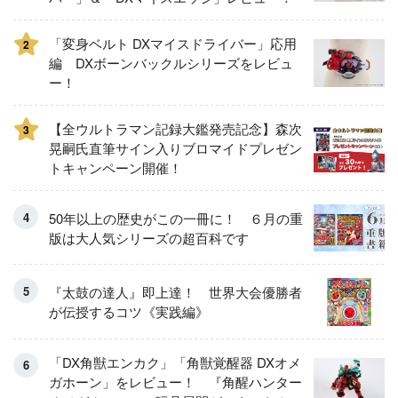
「変身ベルト DXマイスドライバー」応用
2
編 DXボーンバックルシリーズをレビュ
ー！
【全ウルトラマン記録大鑑発売記念】森次
3
晃嗣氏直筆サイン入りブロマイドプレゼン
トキャンペーン開催！
50年以上の歴史がこの一冊に！ ６月の重
版は大人気シリーズの超百科です
『太鼓の達人』即上達！ 世界大会優勝者
が伝授するコツ《実践編》
「DX角獣エンカク」「角獣覚醒器 DXオメ
ガホーン」をレビュー！ 『角醒ハンター