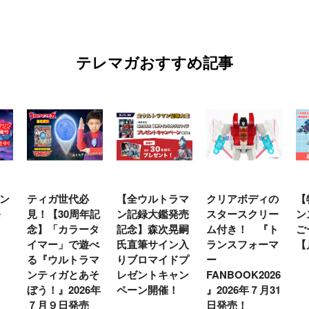
テレマガおすすめ記事
【全ウルトラマ
クリアボディの
【特別編】トラ
【
年記
ン記録大鑑発売
スタースクリー
ンスフォーマー
♡
タ
記念】森次晃嗣
ム付き！ 『ト
ごー！ごー！
ト
べ
氏直筆サイン入
ランスフォーマ
【月イチ更新】
マ
マ
りブロマイドプ
ー
ー
そ
レゼントキャン
FANBOOK2026
新
6年
ペーン開催！
』2026年７月31
日発売！