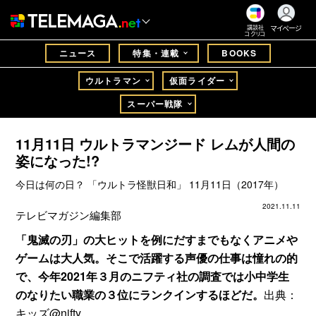
マイページ
講談社
コクリコ
ニュース
特集・連載
BOOKS
ウルトラマン
仮面ライダー
スーパー戦隊
11月11日 ウルトラマンジード レムが人間の
姿になった!?
今日は何の日？ 「ウルトラ怪獣日和」 11月11日（2017年）
2021.11.11
テレビマガジン編集部
「鬼滅の刃」の大ヒットを例にだすまでもなくアニメや
ゲームは大人気。そこで活躍する声優の仕事は憧れの的
で、今年2021年３月のニフティ社の調査では小中学生
のなりたい職業の３位にランクインするほどだ。
出典：
キッズ@nifty