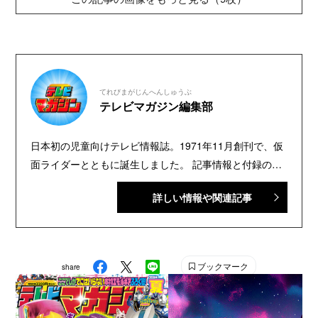
てれびまがじんへんしゅうぶ
テレビマガジン編集部
日本初の児童向けテレビ情報誌。1971年11月創刊で、仮
面ライダーとともに誕生しました。 記事情報と付録の詳
細は、YouTubeの『テレビマガジン 公式動画チャンネ
詳しい情報や関連記事
ル』で配信中。講談社発行の幼年・児童・少年・少女向
け雑誌の中では、『なかよし』『たのしい幼稚園』『週
刊少年マガジン』『別冊フレンド』に次いで歴史が長い
雑誌です。 【SNS】 X（旧Twitter）：@tele_maga
ブックマーク
share
Instagram：＠tele_maga