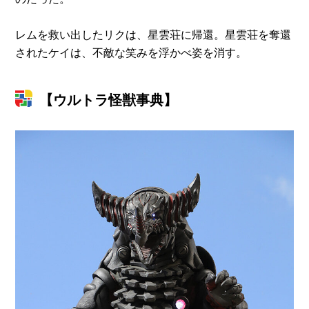
レムを救い出したリクは、星雲荘に帰還。星雲荘を奪還
されたケイは、不敵な笑みを浮かべ姿を消す。
【ウルトラ怪獣事典】