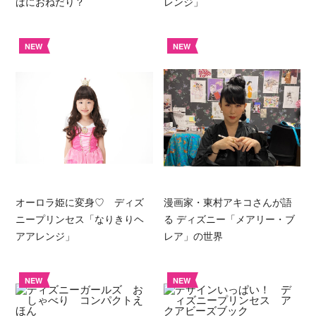
ばにおねだり？
レンジ」
NEW
NEW
オーロラ姫に変身♡ ディズ
漫画家・東村アキコさんが語
ニープリンセス「なりきりヘ
る ディズニー「メアリー・ブ
アアレンジ」
レア」の世界
NEW
NEW