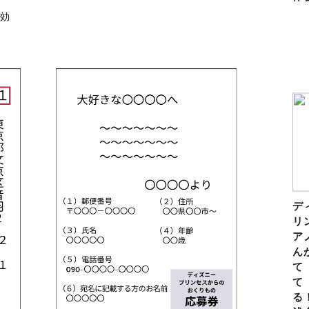
有効
デ
リ
ア
ん
て
て
る