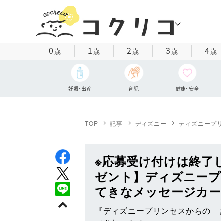
0
1
2
3
4
歳
歳
歳
歳
歳
妊娠・出産
育児
健康・安全
TOP
記事
ディズニー
ディズニープ
※応募受け付けは終了
ゼント】ディズニープ
てきなメッセージカ
『ディズニープリンセスからの 