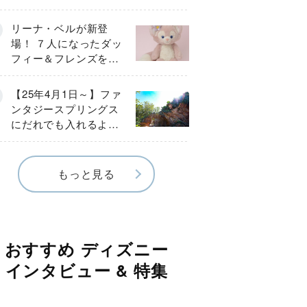
ループ作成＆スタンバ
イパス取得方法】
リーナ・ベルが新登
場！ ７人になったダッ
フィー＆フレンズを大
紹介
【25年4月1日～】ファ
ンタジースプリングス
にだれでも入れるよう
になった！ アトラク
ションはどう遊ぶ？
もっと見る
おすすめ ディズニー
インタビュー & 特集