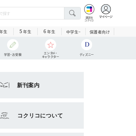
マイページ
講談社
コクリコ
5
6
年生
年生
年生
中学生~
保護者向け
エンタメ・
学習・お受験
ディズニー
キャラクター
新刊案内
コクリコについて