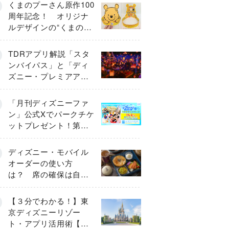
くまのプーさん原作100
周年記念！ オリジナ
ルデザインの“くまのプ
ーさんデコ面”がかわい
すぎる♡
TDRアプリ解説「スタ
ンバイパス」と「ディ
ズニー・プレミアアク
セス」「プライオリテ
ィパス」「エントリー
「月刊ディズニーファ
受付」とは
ン」公式Xでパークチケ
ットプレゼント！第１
弾キャンペーン開始
ディズニー・モバイル
オーダーの使い方
は？ 席の確保は自分
で行う？
【３分でわかる！】東
京ディズニーリゾー
ト・アプリ活用術【グ