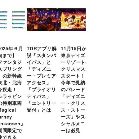
2025年６月
TDRアプリ解
11月15日から
日本初ディズ
旬まで】
説「スタンバ
東京ディズニ
ニー公式オン
ファンタジ
イパス」と
ーリゾートの
ラインクイズ
スプリング
「ディズニ
クリスマスが
イベント「デ
」の新幹線
ー・プレミア
スタート！
ィズニーファ
東北・北海
アクセス」
今年で見納め
ン・チャレン
を疾走！
「プライオリ
のパレード
ジ」の第２回
ルラッピン
ティパス」
「ディズニ
を開催！ 10
の特別車両
「エントリー
ー・クリスマ
月31日（木）
agical
受付」とは
ス・ストーリ
までお得にエ
urney
ーズ」やスペ
ントリー
inkansen」
シャルメニュ
期間限定で
ーは必見
験できる