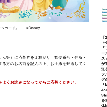
ジカード」 ©Disney
【
上
「
ー
せん等）に応募券を１枚貼り、郵便番号・住所・
ス
する方のお名前を記入の上、お手紙を郵送してく
が
道
フ
グ
をよくお読みになってからご応募ください。
「M
Jo
Sh
を
体