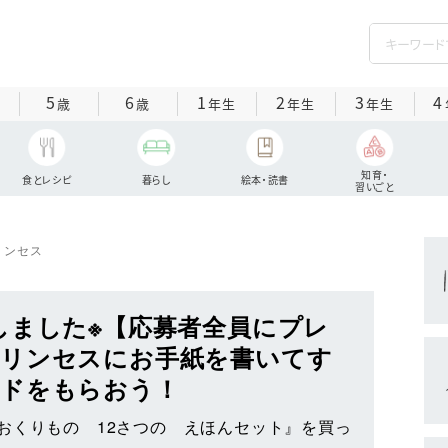
5
6
1
2
3
4
歳
歳
年生
年生
年生
知育・
食とレシピ
暮らし
絵本・読書
習いごと
リンセス
しました※【応募者全員にプレ
リンセスにお手紙を書いてす
ードをもらおう！
おくりもの 12さつの えほんセット』を買っ