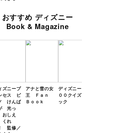
おすすめ ディズニー
Book & Magazine
ィズニープ
アナと雪の女
ディズニー１
いっしょに
ディ
ンセス ピ
王 Ｆａｎ
００クイズブ
しーっ プー
リン
ノ けんば
Ｂｏｏｋ
ック
さんの あか
０ク
が 光っ
ちゃんえほん
ク
 おしえ
 くれ
！ 監修／