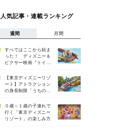
人気記事・連載ランキング
週間
月間
すべてはここから始ま
った！ ディズニー＆
ピクサー映画『トイ・
ストーリー』の主要キ
ャラクターを紹介
【東京ディズニーリゾ
ート】アトラクション
の身長制限「うちの
子、乗れる？」【81、
90、102、117㎝以上】
０歳～１歳の子連れで
行く「東京ディズニー
リゾート」の楽しみ方