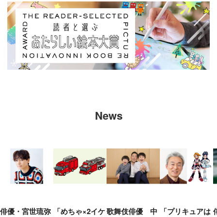
News
俳優・宮世琉弥
「めちゃ×2イケ
歌舞伎俳優 中
「プリキュアは