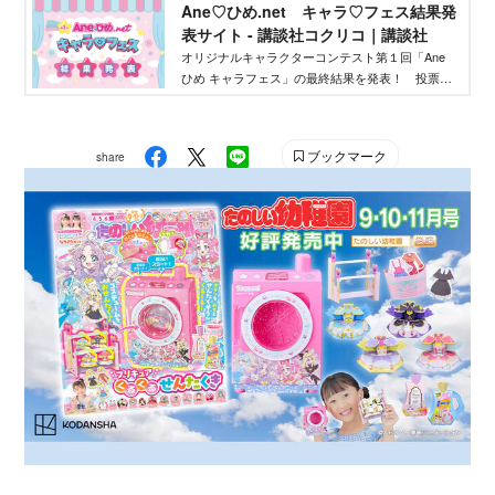
Ane♡ひめ.net キャラ♡フェス結果発
作りたいクリエイターを応援するイベントです！
表サイト - 講談社コクリコ｜講談社
オリジナルキャラクターコンテスト第１回「Ane
ひめ キャラフェス」の最終結果を発表！ 投票結
果を踏まえ、講談社ウェブマガジン「Ane♡ひ
め.net」編集部が最終選考を行い、優秀作品を決定
しました。
ブックマーク
share