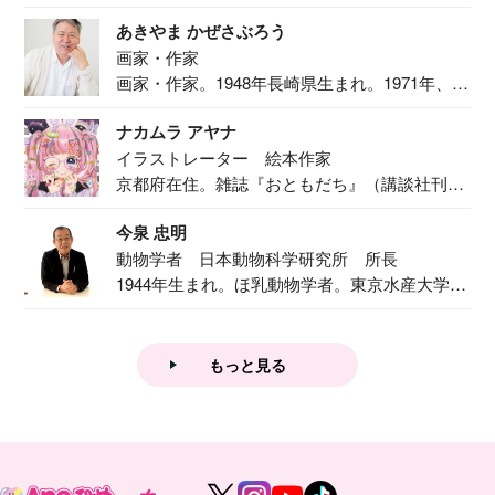
ま...
あきやま かぜさぶろう
画家・作家
画家・作家。1948年長崎県生まれ。1971年、
二...
ナカムラ アヤナ
イラストレーター 絵本作家
京都府在住。雑誌『おともだち』（講談社刊）
で『おし...
今泉 忠明
動物学者 日本動物科学研究所 所長
1944年生まれ。ほ乳動物学者。東京水産大学卒
業後...
もっと見る