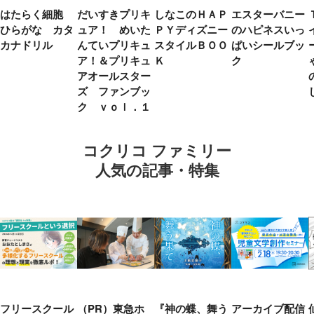
はたらく細胞
だいすきプリキ
しなこのＨＡＰ
エスターバニー
ひらがな カタ
ュア！ めいた
ＰＹディズニー
のハピネスいっ
カナドリル
んていプリキュ
スタイルＢＯＯ
ぱいシールブッ
ア！＆プリキュ
Ｋ
ク
アオールスター
ズ ファンブッ
ク ｖｏｌ．１
コクリコ ファミリー
人気の記事・特集
フリースクール
（PR）東急ホ
『神の蝶、舞う
アーカイブ配信