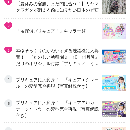
1
【夏休みの宿題、まだ間に合う！】ミヤマ
クワガタが消える前に知りたい日本の異変
2
「名探偵プリキュア！」キャラ一覧
本物そっくりのかわいすぎる洗濯機に大興
3
奮！ 『たのしい幼稚園９・10・11月号』
だけのオリジナル付録「プリキュア くる
くるせんたくき」
プリキュアに大変身！ 「キュアエクレー
ル」の髪型完全再現【写真解説付き】
プリキュアに大変身！ 「キュアアルカ
ナ・シャドウ」の髪型完全再現【写真解説
付き】