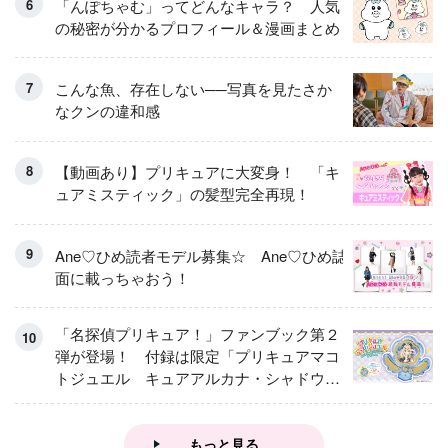
「んぽちゃむ」ってどんなキャラ？ 人気
の秘密が分かるプロフィール＆漫画まとめ
こんな魚、存在しない──写真を見たさか
なクンの違和感
【動画あり】プリキュアに大変身！ 「キ
ュアミスティック」の髪型完全再現！
Ane♡ひめ読者モデル募集☆ Ane♡ひめ誌
面に載っちゃおう！
「名探偵プリキュア！」ファンブック第２
弾が登場！ 付録は限定「プリキュアマコ
トジュエル キュアアルカナ・シャドウ
アイスver.」 キュアエクレールを大特
集！
もっと見る