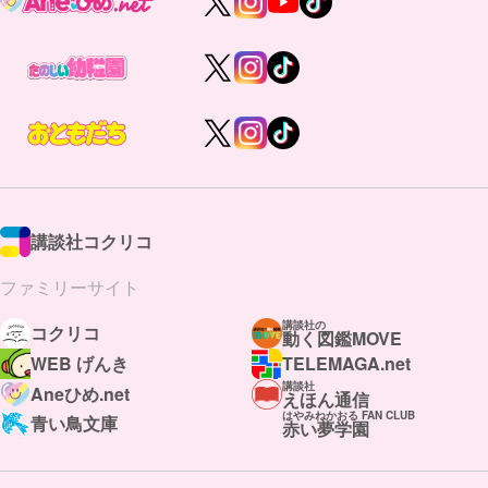
講談社コクリコ
ファミリーサイト
講談社の
コクリコ
動く図鑑MOVE
WEB げんき
TELEMAGA.net
講談社
Aneひめ.net
えほん通信
はやみねかおる FAN CLUB
青い鳥文庫
赤い夢学園