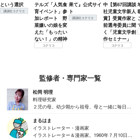
という選択
テルズ「人気食
果て』公式サイ
中【第67回講談
育イベント」参
ト
社児童文学新人
講談社コクリコ
加レポート 野
賞】受賞作家と
講談社コクリコ
菜嫌いの娘を変
前選考委員に聞
えた「もったい
く「児童文学創
ない！」の精神
作セミナー」
コクリコ
コクリコ
監修者・専門家一覧
松岡 明理
料理研究家
２児の母。幼少期から祖母、母と一緒に毎日の
食事作り...
まるはま
イラストレーター・漫画家
イラストレーター＆漫画家。1960年７月10日生