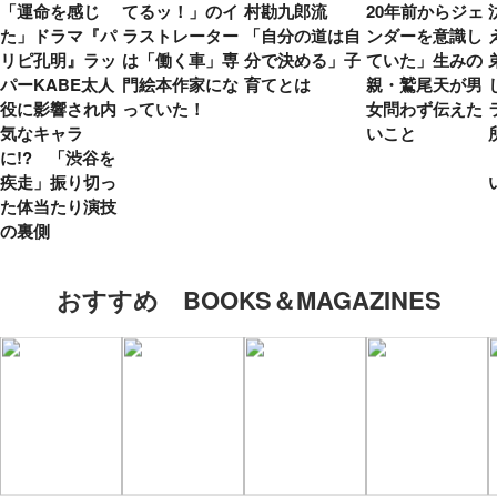
「運命を感じ
てるッ！」のイ
村勘九郎流
20年前からジェ
た」ドラマ『パ
ラストレーター
「自分の道は自
ンダーを意識し
リピ孔明』ラッ
は「働く車」専
分で決める」子
ていた」生みの
パーKABE太人
門絵本作家にな
育てとは
親・鷲尾天が男
役に影響され内
っていた！
女問わず伝えた
気なキャラ
いこと
に!? 「渋谷を
疾走」振り切っ
た体当たり演技
の裏側
おすすめ BOOKS＆MAGAZINES