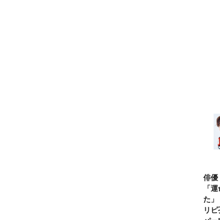
俳優
「運
た」
リピ