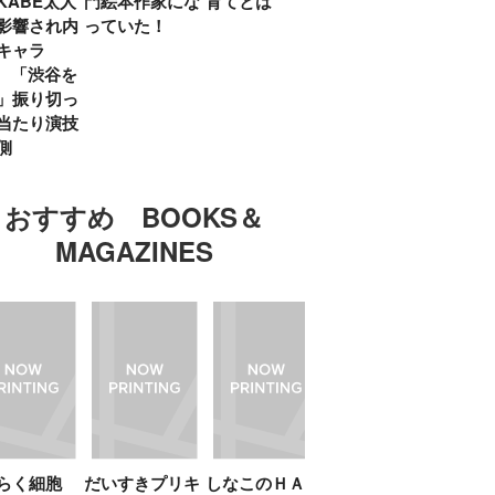
KABE太人
門絵本作家にな
育てとは
親・鷲尾天が男
したひ
影響され内
っていた！
女問わず伝えた
ラマ
キャラ
いこと
所』
? 「渋谷を
「お
」振り切っ
い」
当たり演技
側
おすすめ BOOKS＆
MAGAZINES
たらく細胞
だいすきプリキ
しなこのＨＡＰ
エスターバニー
ＴＯ