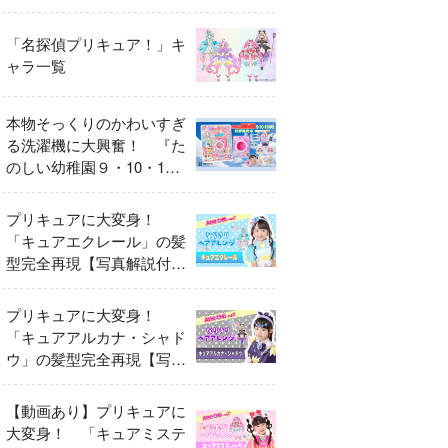
異変
「名探偵プリキュア！」キ
ャラ一覧
本物そっくりのかわいすぎ
る洗濯機に大興奮！ 『た
のしい幼稚園９・10・11
月号』だけのオリジナル付
録「プリキュア くるくる
プリキュアに大変身！
せんたくき」
「キュアエクレール」の髪
型完全再現【写真解説付
き】
プリキュアに大変身！
「キュアアルカナ・シャド
ウ」の髪型完全再現【写真
解説付き】
【動画あり】プリキュアに
大変身！ 「キュアミステ