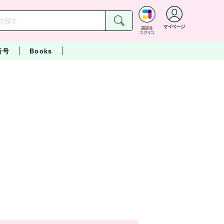
マイページ
講談社
コクリコ
新号
Books