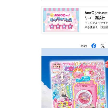
ントです！
Ane♡ひめ.n
リコ｜講談社
オリジナルキャラク
果を発表！ 投票結
部が最終選考を行
share