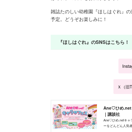
雑誌たのしい幼稚園『ほしはぐれ』の連
予定。どうぞお楽しみに！
『ほしはぐれ』のSNSはこちら！
Inst
Ｘ（旧Tw
Ane♡ひめ.n
｜講談社
Ane♡ひめ.ne
ーをどんどん人気
ズを作りたい」そ