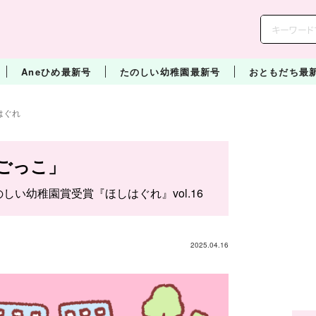
Aneひめ最新号
たのしい幼稚園最新号
おともだち最
はぐれ
ごっこ」
のしい幼稚園賞受賞『ほしはぐれ』vol.16
2025.04.16