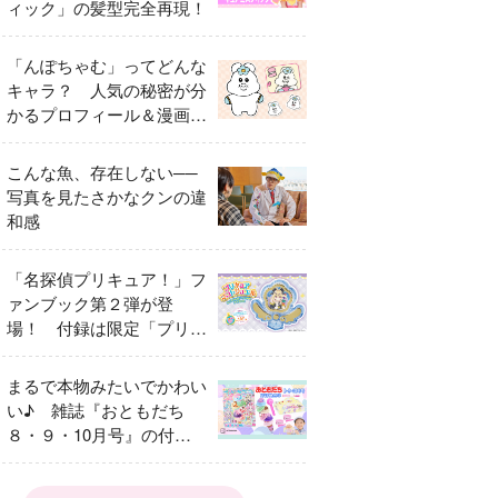
ィック」の髪型完全再現！
「んぽちゃむ」ってどんな
キャラ？ 人気の秘密が分
かるプロフィール＆漫画ま
とめ
こんな魚、存在しない──
写真を見たさかなクンの違
和感
「名探偵プリキュア！」フ
ァンブック第２弾が登
場！ 付録は限定「プリキ
ュアマコトジュエル キュ
アアルカナ・シャドウ ア
まるで本物みたいでかわい
イスver.」 キュアエクレ
い♪ 雑誌『おともだち
ールを大特集！
８・９・10月号』の付録
は『サーティワン アイス
クリームやさん』