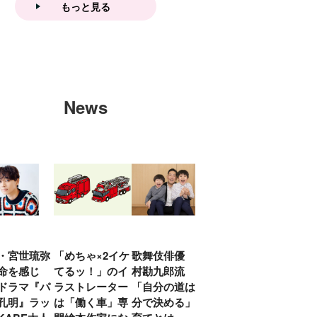
もっと見る
News
・宮世琉弥
「めちゃ×2イケ
歌舞伎俳優 中
「プリキュアは
俳優
命を感じ
てるッ！」のイ
村勘九郎流
20年前からジェ
汰「
ドラマ『パ
ラストレーター
「自分の道は自
ンダーを意識し
える
孔明』ラッ
は「働く車」専
分で決める」子
ていた」生みの
弟み