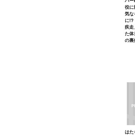
パー
役に
気な
に!
疾走
た体
の裏
は