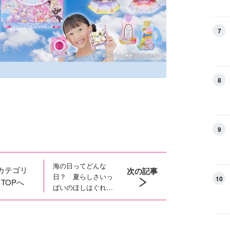
7
8
9
海の日ってどんな
カテゴリ
次の記事
日？ 夏らしさいっ
10
TOPへ
ぱいのほしはぐれの
海の日イラストを公
開！