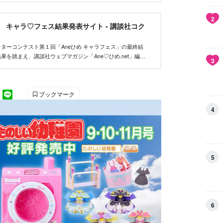
2
et キャラ♡フェス結果発表サイト - 講談社コク
ターコンテスト第１回「Aneひめ キャラフェス」の最終結
果を踏まえ、講談社ウェブマガジン「Ane♡ひめ.net」編集
3
い、優秀作品を決定しました。
ブックマーク
4
5
6