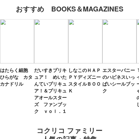
おすすめ BOOKS＆MAGAZINES
はたらく細胞
だいすきプリキ
しなこのＨＡＰ
エスターバニー
ひらがな カタ
ュア！ めいた
ＰＹディズニー
のハピネスいっ
カナドリル
んていプリキュ
スタイルＢＯＯ
ぱいシールブッ
ア！＆プリキュ
Ｋ
ク
アオールスター
ズ ファンブッ
ク ｖｏｌ．１
コクリコ ファミリー
人気の記事・特集