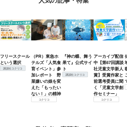
フリースクール
（PR）東急ホ
『神の蝶、舞う
アーカイブ配信
という選択
テルズ「人気食
果て』公式サイ
中【第67回講談
育イベント」参
ト
社児童文学新人
講談社コクリコ
加レポート 野
賞】受賞作家と
講談社コクリコ
菜嫌いの娘を変
前選考委員に聞
えた「もったい
く「児童文学創
ない！」の精神
作セミナー」
コクリコ
コクリコ