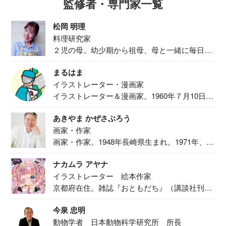
監修者・専門家一覧
松岡 明理
料理研究家
２児の母。幼少期から祖母、母と一緒に毎日の
食事作り...
まるはま
イラストレーター・漫画家
イラストレーター＆漫画家。1960年７月10日生
ま...
あきやま かぜさぶろう
画家・作家
画家・作家。1948年長崎県生まれ。1971年、
二...
ナカムラ アヤナ
イラストレーター 絵本作家
京都府在住。雑誌『おともだち』（講談社刊）
で『おし...
今泉 忠明
動物学者 日本動物科学研究所 所長