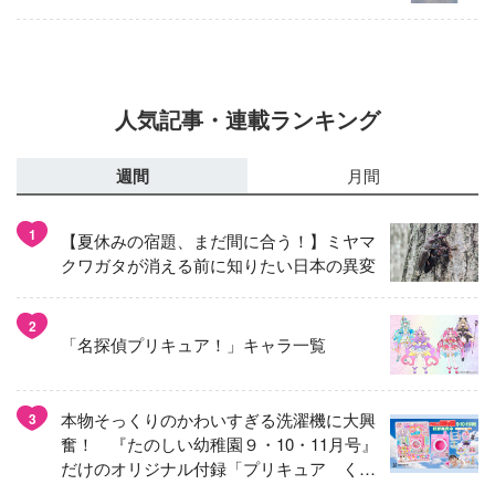
人気記事・連載ランキング
週間
月間
1
【夏休みの宿題、まだ間に合う！】ミヤマ
クワガタが消える前に知りたい日本の異変
2
「名探偵プリキュア！」キャラ一覧
本物そっくりのかわいすぎる洗濯機に大興
3
奮！ 『たのしい幼稚園９・10・11月号』
だけのオリジナル付録「プリキュア くる
くるせんたくき」