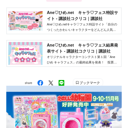
Ane♡ひめ.net キャラ♡フェス特設サ
イト - 講談社コクリコ｜講談社
Ane♡ひめ.netキャラ♡フェス特設サイト「自分の
つくったかわいいキャラクターをどんどん人気者
にしてバズらせたい」「自分のキャラクターの絵
本やグッズを作りたい」そんな、キャラクターを
Ane♡ひめ.net キャラ♡フェス結果発
作りたいクリエイターを応援するイベントです！
表サイト - 講談社コクリコ｜講談社
オリジナルキャラクターコンテスト第１回「Ane
ひめ キャラフェス」の最終結果を発表！ 投票結
果を踏まえ、講談社ウェブマガジン「Ane♡ひ
め.net」編集部が最終選考を行い、優秀作品を決定
しました。
ブックマーク
share