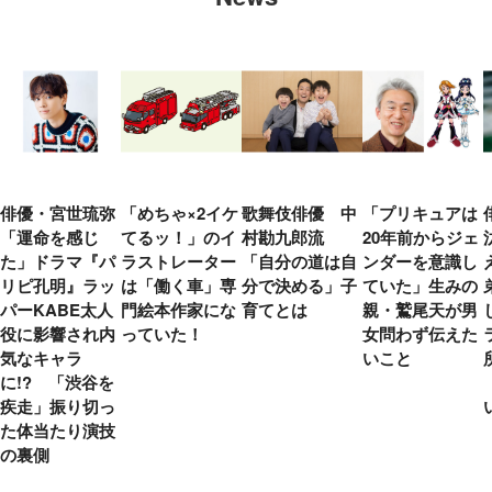
俳優・宮世琉弥
「めちゃ×2イケ
歌舞伎俳優 中
「プリキュアは
「運命を感じ
てるッ！」のイ
村勘九郎流
20年前からジェ
た」ドラマ『パ
ラストレーター
「自分の道は自
ンダーを意識し
リピ孔明』ラッ
は「働く車」専
分で決める」子
ていた」生みの
パーKABE太人
門絵本作家にな
育てとは
親・鷲尾天が男
役に影響され内
っていた！
女問わず伝えた
気なキャラ
いこと
に!? 「渋谷を
疾走」振り切っ
た体当たり演技
の裏側