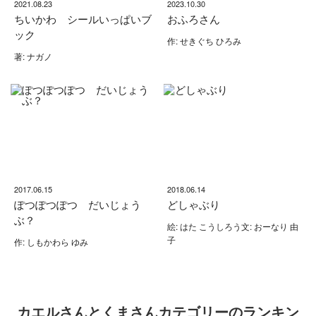
2021.08.23
2023.10.30
ちいかわ シールいっぱいブ
おふろさん
ック
作: せきぐち ひろみ
著: ナガノ
2017.06.15
2018.06.14
ぽつぽつぽつ だいじょう
どしゃぶり
ぶ？
絵: はた こうしろう文: おーなり 由
子
作: しもかわら ゆみ
カエルさんとくまさんカテゴリーのランキン