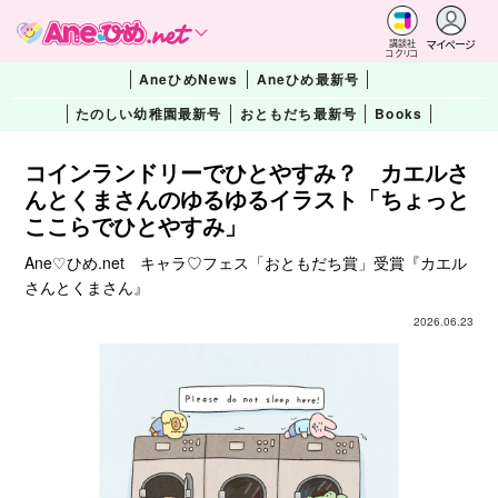
マイページ
講談社
コクリコ
AneひめNews
Aneひめ最新号
たのしい幼稚園最新号
おともだち最新号
Books
コインランドリーでひとやすみ？ カエルさ
んとくまさんのゆるゆるイラスト「ちょっと
ここらでひとやすみ」
Ane♡ひめ.net キャラ♡フェス「おともだち賞」受賞『カエル
さんとくまさん』
2026.06.23