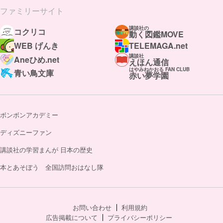
ファミリーサイト
講談社の
コクリコ
動く図鑑MOVE
WEB げんき
TELEMAGA.net
講談社
Aneひめ.net
えほん通信
はやみねかおる FAN CLUB
青い鳥文庫
赤い夢学園
ボンボンアカデミー
ディズニーファン
講談社の学習まんが 日本の歴史
本とあそぼう 全国訪問おはなし隊
お問い合わせ
利用規約
広告掲載について
プライバシーポリシー