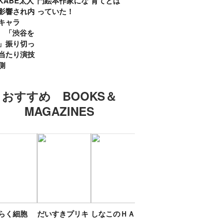
KABE太人
門絵本作家にな
育てとは
親・鷲尾天が男
したひ
影響され内
っていた！
女問わず伝えた
ラマ
キャラ
いこと
所』
? 「渋谷を
「お
」振り切っ
い」
当たり演技
側
おすすめ BOOKS＆
MAGAZINES
たらく細胞
だいすきプリキ
しなこのＨＡＰ
エスターバニー
ＴＯ