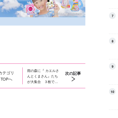
7
8
9
雨の森に『 カエルさ
カテゴリ
次の記事
んとくまさん』たち
TOPへ
が大集合 ３枚でつ
ながるイラスト完
10
成！