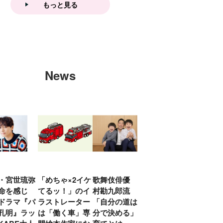
もっと見る
News
・宮世琉弥
「めちゃ×2イケ
歌舞伎俳優 中
「プリキュアは
俳優
命を感じ
てるッ！」のイ
村勘九郎流
20年前からジェ
汰「
ドラマ『パ
ラストレーター
「自分の道は自
ンダーを意識し
える
孔明』ラッ
は「働く車」専
分で決める」子
ていた」生みの
弟み