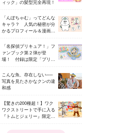
ィック」の髪型完全再現！
「んぽちゃむ」ってどんな
キャラ？ 人気の秘密が分
かるプロフィール＆漫画ま
とめ
「名探偵プリキュア！」フ
ァンブック第２弾が登
場！ 付録は限定「プリキ
ュアマコトジュエル キュ
アアルカナ・シャドウ ア
こんな魚、存在しない──
イスver.」 キュアエクレ
写真を見たさかなクンの違
ールを大特集！
和感
【驚きの200種超！】ワク
ワクストリートで手に入る
『トムとジェリー』限定グ
ッズ特集