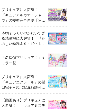
異変
プリキュアに大変身！
「キュアアルカナ・シャド
ウ」の髪型完全再現【写真
解説付き】
本物そっくりのかわいすぎ
る洗濯機に大興奮！ 『た
のしい幼稚園９・10・11
月号』だけのオリジナル付
録「プリキュア くるくる
「名探偵プリキュア！」キ
せんたくき」
ャラ一覧
プリキュアに大変身！
「キュアエクレール」の髪
型完全再現【写真解説付
き】
【動画あり】プリキュアに
大変身！ 「キュアミステ