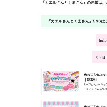
『カエルさんとくまさん』の連載は、
『カエルさんとくまさん』SNSは
Inst
Ｘ（旧Tw
Ane♡ひめ.n
｜講談社
Ane♡ひめ.ne
ーをどんどん人気
ズを作りたい」そ
ントです！
Ane♡ひめ.n