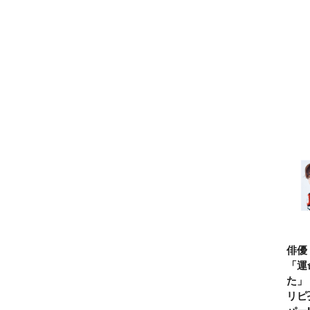
俳優
「運
た」
リピ