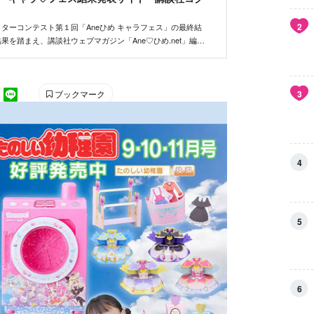
2
ターコンテスト第１回「Aneひめ キャラフェス」の最終結
果を踏まえ、講談社ウェブマガジン「Ane♡ひめ.net」編集
い、優秀作品を決定しました。
ブックマーク
3
4
5
6