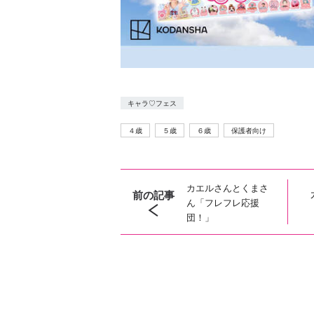
キャラ♡フェス
４歳
５歳
６歳
保護者向け
カエルさんとくまさ
前の記事
ん「フレフレ応援
団！」