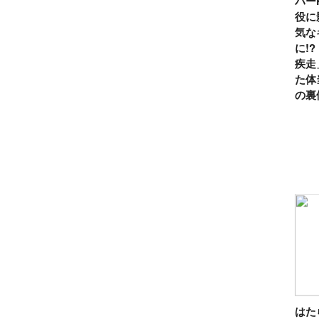
パー
役に
気な
に!
疾走
た体
の裏
は