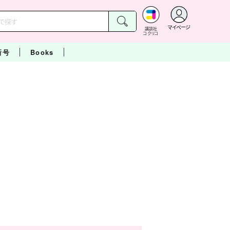
マイページ
講談社
コクリコ
新号
Books