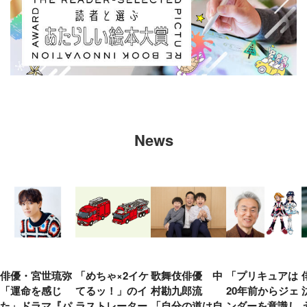
News
俳優・宮世琉弥
「めちゃ×2イケ
歌舞伎俳優 中
「プリキュアは
「運命を感じ
てるッ！」のイ
村勘九郎流
20年前からジェ
た」ドラマ『パ
ラストレーター
「自分の道は自
ンダーを意識し