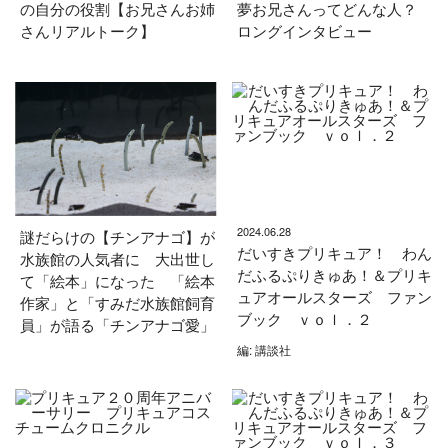
の自分の役割【お兄さんお姉
夢お兄さんってどんな人？
さんリアルトーク】
ロングインタビュー
2024.06.28
謎だらけの【チンアナゴ】が
だいすきプリキュア！ わん
水族館の人気者に 大出世し
だふるぷりきゅあ！＆プリキ
て「絵本」になった 「絵本
ュアオールスターズ ファン
作家」と「すみだ水族館飼育
ブック ｖｏｌ．２
員」が語る「チンアナゴ愛」
編: 講談社