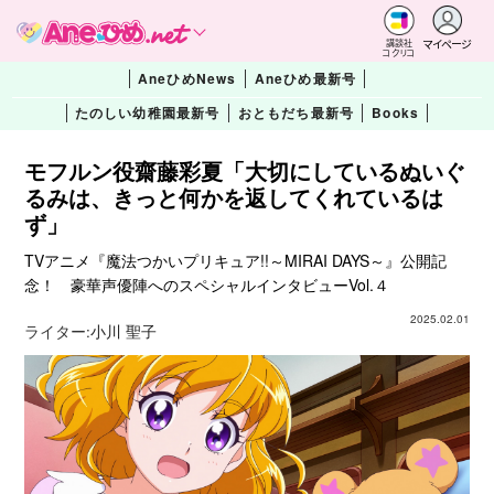
マイページ
講談社
コクリコ
AneひめNews
Aneひめ最新号
たのしい幼稚園最新号
おともだち最新号
Books
モフルン役齋藤彩夏「大切にしているぬいぐ
るみは、きっと何かを返してくれているは
ず」
TVアニメ『魔法つかいプリキュア!!～MIRAI DAYS～』公開記
念！ 豪華声優陣へのスペシャルインタビューVol.４
2025.02.01
ライター:
小川 聖子