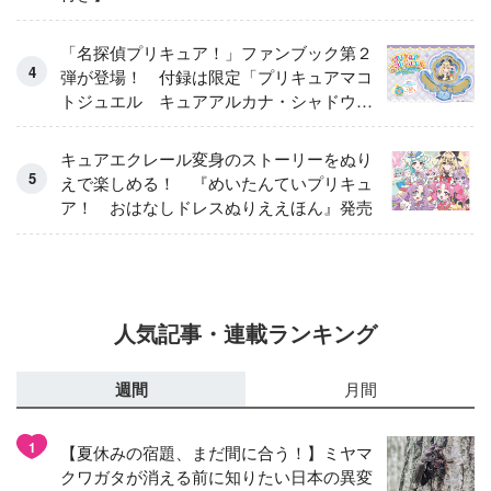
「名探偵プリキュア！」ファンブック第２
弾が登場！ 付録は限定「プリキュアマコ
トジュエル キュアアルカナ・シャドウ
アイスver.」 キュアエクレールを大特
集！
キュアエクレール変身のストーリーをぬり
えで楽しめる！ 『めいたんていプリキュ
ア！ おはなしドレスぬりええほん』発売
人気記事・連載ランキング
週間
月間
1
【夏休みの宿題、まだ間に合う！】ミヤマ
クワガタが消える前に知りたい日本の異変