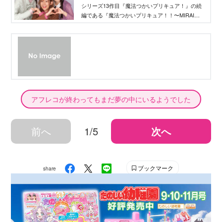
ア！！〜MIRAI DAYS〜』メインキャス
長したキャラクターたちについてや、作品への思
シリーズ13作目『魔法つかいプリキュア！』の続
い、見どころなどをたっぷりとお伺いしました。
編である『魔法つかいプリキュア！！〜MIRAI
ト３名が語る「まほプリトーク」第２
DAYS〜』が、2025年１月11日（土）より放送決
弾！ - Aneひめ.net｜講談社
定！ 続編公開を記念して、高橋李依さん 、堀江
由衣さん、早見沙織さんにAne♡ひめ.netがスペシ
ャルインタビューしました！ vol.２では「もしも
魔法が使えたら？」の質問をしてみました！
アフレコが終わってもまだ夢の中にいるようでした
前へ
1/5
次へ
ブックマーク
share