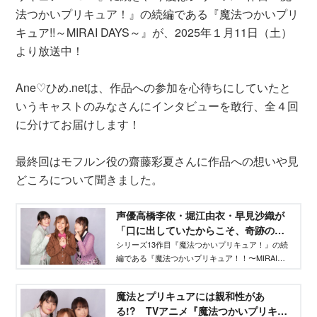
法つかいプリキュア！』の続編である『魔法つかいプリ
キュア!!～MIRAI DAYS～』が、2025年１月11日（土）
より放送中！
Ane♡ひめ.netは、作品への参加を心待ちにしていたと
いうキャストのみなさんにインタビューを敢行、全４回
に分けてお届けします！
最終回はモフルン役の齋藤彩夏さんに作品への想いや見
どころについて聞きました。
声優高橋李依・堀江由衣・早見沙織が
「口に出していたからこそ、奇跡の魔
法が叶った！」と語る、『魔法つかい
シリーズ13作目『魔法つかいプリキュア！』の続
編である『魔法つかいプリキュア！！〜MIRAI
プリキュア！』の続編がついにスター
DAYS〜』が、2025年１月11日（土）より放送決
ト！ - Aneひめ.net｜講談社
定！ 続編公開を記念して、高橋李依さん 、堀江
魔法とプリキュアには親和性があ
由衣さん、早見沙織さんにAne♡ひめ.netがスペシ
る!? TVアニメ『魔法つかいプリキュ
ャルインタビューしました！ vol.１では、少し成