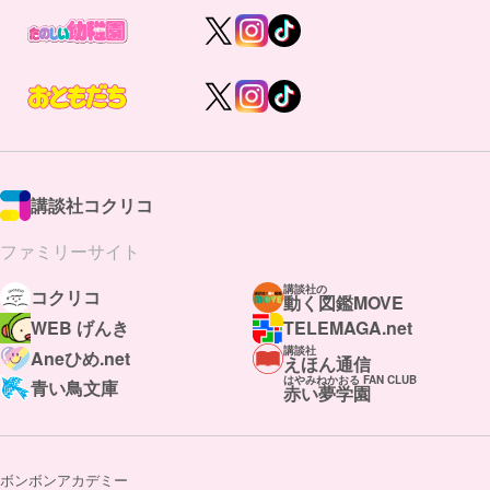
講談社コクリコ
ファミリーサイト
講談社の
コクリコ
動く図鑑MOVE
WEB げんき
TELEMAGA.net
講談社
Aneひめ.net
えほん通信
はやみねかおる FAN CLUB
青い鳥文庫
赤い夢学園
ボンボンアカデミー