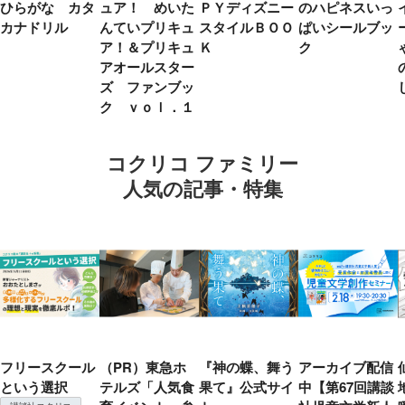
ひらがな カタ
ュア！ めいた
ＰＹディズニー
のハピネスいっ
カナドリル
んていプリキュ
スタイルＢＯＯ
ぱいシールブッ
ア！＆プリキュ
Ｋ
ク
アオールスター
ズ ファンブッ
ク ｖｏｌ．１
コクリコ ファミリー
人気の記事・特集
フリースクール
（PR）東急ホ
『神の蝶、舞う
アーカイブ配信
という選択
テルズ「人気食
果て』公式サイ
中【第67回講談