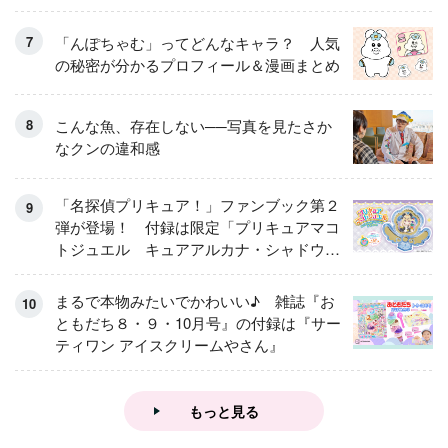
「んぽちゃむ」ってどんなキャラ？ 人気
の秘密が分かるプロフィール＆漫画まとめ
こんな魚、存在しない──写真を見たさか
なクンの違和感
「名探偵プリキュア！」ファンブック第２
弾が登場！ 付録は限定「プリキュアマコ
トジュエル キュアアルカナ・シャドウ
アイスver.」 キュアエクレールを大特
集！
まるで本物みたいでかわいい♪ 雑誌『お
ともだち８・９・10月号』の付録は『サー
ティワン アイスクリームやさん』
もっと見る