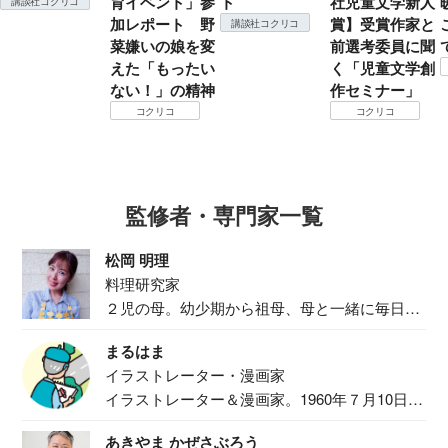
育イベント」参
ト
社児童文学新人
講談社コクリコ
加レポート 野
賞】受賞作家と
講談社コクリコ
菜嫌いの娘を変
前選考委員に聞
えた「もったい
く「児童文学創
ない！」の精神
作セミナー」
コクリコ
コクリコ
監修者・専門家一覧
松岡 明理
料理研究家
２児の母。幼少期から祖母、母と一緒に毎日の
食事作り...
まるはま
イラストレーター・漫画家
イラストレーター＆漫画家。1960年７月10日生
ま...
あきやま かぜさぶろう