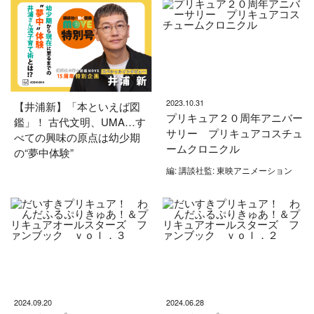
2023.10.31
【井浦新】「本といえば図
プリキュア２０周年アニバー
鑑」！ 古代文明、UMA…す
サリー プリキュアコスチュ
べての興味の原点は幼少期
ームクロニクル
の“夢中体験”
編: 講談社監: 東映アニメーション
2024.09.20
2024.06.28