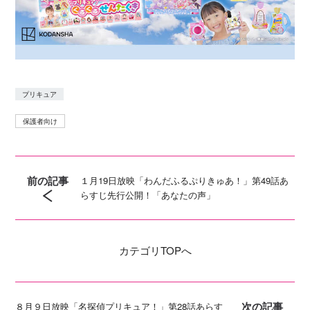
プリキュア
保護者向け
前の記事
１月19日放映「わんだふるぷりきゅあ！」第49話あ
らすじ先行公開！「あなたの声」
カテゴリ
TOPへ
次の記事
８月９日放映「名探偵プリキュア！」第28話あらす