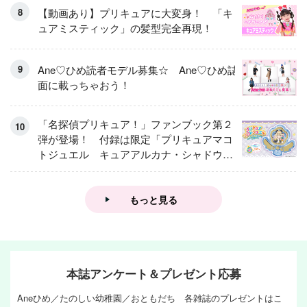
【動画あり】プリキュアに大変身！ 「キ
ュアミスティック」の髪型完全再現！
Ane♡ひめ読者モデル募集☆ Ane♡ひめ誌
面に載っちゃおう！
「名探偵プリキュア！」ファンブック第２
弾が登場！ 付録は限定「プリキュアマコ
トジュエル キュアアルカナ・シャドウ
アイスver.」 キュアエクレールを大特
集！
もっと見る
本誌アンケート＆プレゼント応募
Aneひめ／たのしい幼稚園／おともだち 各雑誌のプレゼントはこ