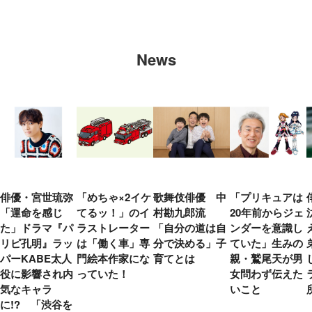
News
俳優・宮世琉弥
「めちゃ×2イケ
歌舞伎俳優 中
「プリキュアは
「運命を感じ
てるッ！」のイ
村勘九郎流
20年前からジェ
た」ドラマ『パ
ラストレーター
「自分の道は自
ンダーを意識し
リピ孔明』ラッ
は「働く車」専
分で決める」子
ていた」生みの
パーKABE太人
門絵本作家にな
育てとは
親・鷲尾天が男
役に影響され内
っていた！
女問わず伝えた
気なキャラ
いこと
に!? 「渋谷を