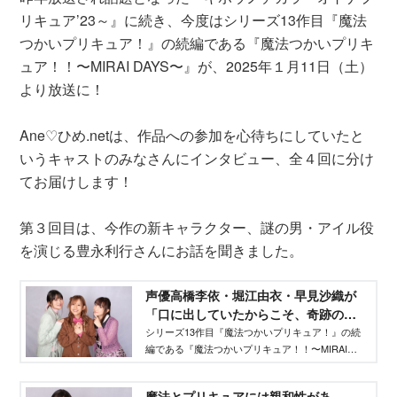
リキュア’23～』に続き、今度はシリーズ13作目『魔法
つかいプリキュア！』の続編である『魔法つかいプリキ
ュア！！〜MIRAI DAYS〜』が、2025年１月11日（土）
より放送に！
Ane♡ひめ.netは、作品への参加を心待ちにしていたと
いうキャストのみなさんにインタビュー、全４回に分け
てお届けします！
第３回目は、今作の新キャラクター、謎の男・アイル役
を演じる豊永利行さんにお話を聞きました。
声優高橋李依・堀江由衣・早見沙織が
「口に出していたからこそ、奇跡の魔
法が叶った！」と語る、『魔法つかい
シリーズ13作目『魔法つかいプリキュア！』の続
編である『魔法つかいプリキュア！！〜MIRAI
プリキュア！』の続編がついにスター
DAYS〜』が、2025年１月11日（土）より放送決
ト！ - Aneひめ.net｜講談社
定！ 続編公開を記念して、高橋李依さん 、堀江
魔法とプリキュアには親和性があ