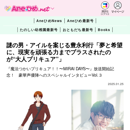
マイページ
講談社
コクリコ
AneひめNews
Aneひめ最新号
たのしい幼稚園最新号
おともだち最新号
Books
謎の男・アイルを案じる豊永利行「夢と希望
に、現実を頑張る力までプラスされたの
が“大人プリキュア”」
『魔法つかいプリキュア！！〜MIRAI DAYS〜』放送開始記
念！ 豪華声優陣へのスペシャルインタビューVol.３
2025.01.25