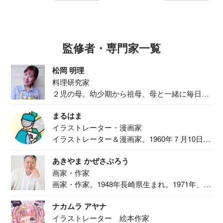
監修者・専門家一覧
松岡 明理
料理研究家
２児の母。幼少期から祖母、母と一緒に毎日の
食事作り...
まるはま
イラストレーター・漫画家
イラストレーター＆漫画家。1960年７月10日生
ま...
あきやま かぜさぶろう
画家・作家
画家・作家。1948年長崎県生まれ。1971年、
二...
ナカムラ アヤナ
イラストレーター 絵本作家