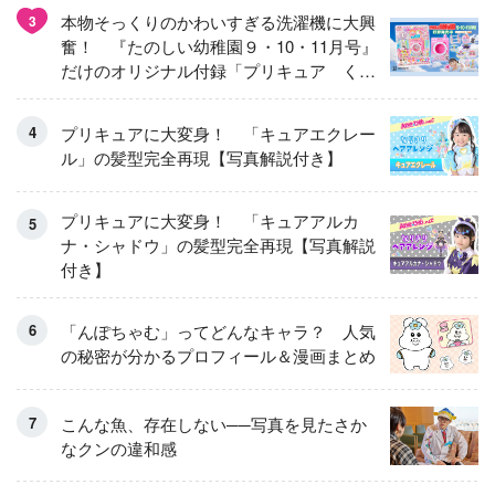
本物そっくりのかわいすぎる洗濯機に大興
3
奮！ 『たのしい幼稚園９・10・11月号』
だけのオリジナル付録「プリキュア くる
くるせんたくき」
プリキュアに大変身！ 「キュアエクレー
ル」の髪型完全再現【写真解説付き】
プリキュアに大変身！ 「キュアアルカ
ナ・シャドウ」の髪型完全再現【写真解説
付き】
「んぽちゃむ」ってどんなキャラ？ 人気
の秘密が分かるプロフィール＆漫画まとめ
こんな魚、存在しない──写真を見たさか
なクンの違和感