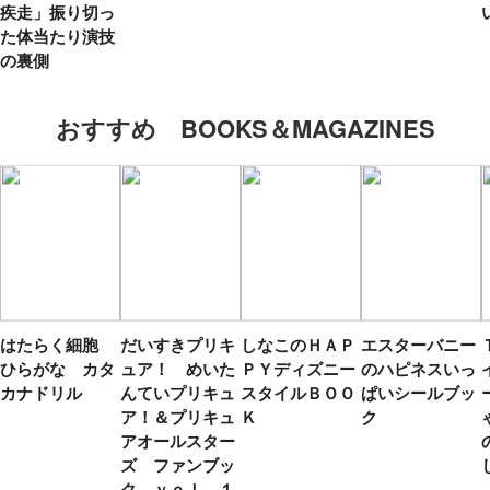
疾走」振り切っ
た体当たり演技
の裏側
おすすめ BOOKS＆MAGAZINES
はたらく細胞
だいすきプリキ
しなこのＨＡＰ
エスターバニー
ひらがな カタ
ュア！ めいた
ＰＹディズニー
のハピネスいっ
カナドリル
んていプリキュ
スタイルＢＯＯ
ぱいシールブッ
ア！＆プリキュ
Ｋ
ク
アオールスター
ズ ファンブッ
ク ｖｏｌ．１