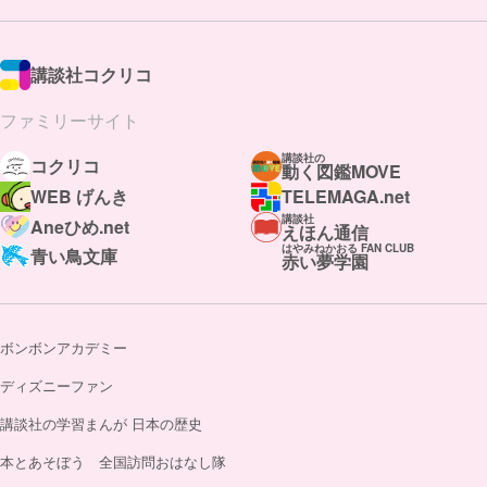
講談社コクリコ
ファミリーサイト
講談社の
コクリコ
動く図鑑MOVE
WEB げんき
TELEMAGA.net
講談社
Aneひめ.net
えほん通信
はやみねかおる FAN CLUB
青い鳥文庫
赤い夢学園
ボンボンアカデミー
ディズニーファン
講談社の学習まんが 日本の歴史
本とあそぼう 全国訪問おはなし隊