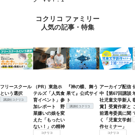
コクリコ ファミリー
人気の記事・特集
フリースクール
（PR）東急ホ
『神の蝶、舞う
アーカイブ配信
という選択
テルズ「人気食
果て』公式サイ
中【第67回講談
育イベント」参
ト
社児童文学新人
講談社コクリコ
加レポート 野
賞】受賞作家と
講談社コクリコ
菜嫌いの娘を変
前選考委員に聞
えた「もったい
く「児童文学創
ない！」の精神
作セミナー」
コクリコ
コクリコ