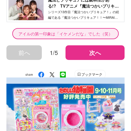
由衣さん、早見沙織さんにAne♡ひめ.netがスペシ
る!? TVアニメ『魔法つかいプリキュ
ャルインタビューしました！ vol.１では、少し成
ア！！〜MIRAI DAYS〜』メインキャス
長したキャラクターたちについてや、作品への思
シリーズ13作目『魔法つかいプリキュア！』の続
い、見どころなどをたっぷりとお伺いしました。
編である『魔法つかいプリキュア！！〜MIRAI
ト３名が語る「まほプリトーク」第２
DAYS〜』が、2025年１月11日（土）より放送決
弾！ - Aneひめ.net｜講談社
定！ 続編公開を記念して、高橋李依さん 、堀江
アイルの第一印象は「イケメンだな」でした（笑）
由衣さん、早見沙織さんにAne♡ひめ.netがスペシ
ャルインタビューしました！ vol.２では「もしも
魔法が使えたら？」の質問をしてみました！
前へ
1/5
次へ
ブックマーク
share