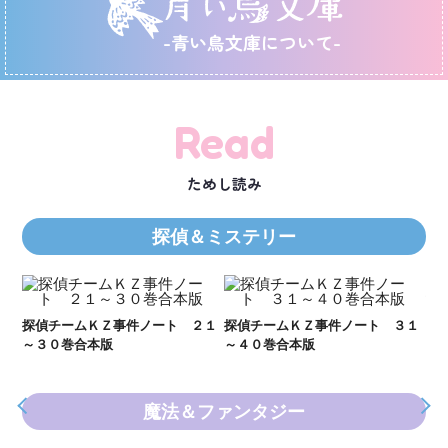
-青い鳥文庫について-
Read
ためし読み
探偵＆ミステリー
Ｋ
数
２１
探偵チームＫＺ事件ノート ３１
探偵チームＫＺ事件ノート １１
～４０巻合本版
～２０巻合本版
魔法＆ファンタジー