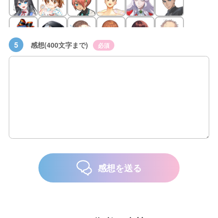
5
感想(400文字まで)
必須
感想を送る