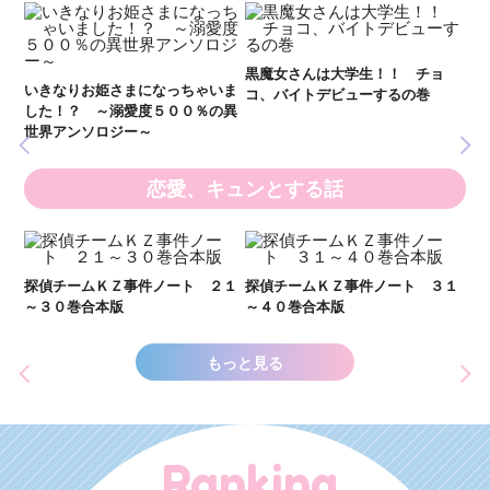
妖
全
新 妖界ナビ・ルナ１～１１ 全
黒魔女さんは大学生！！ チョ
１１巻合本版
いま
コ、バイトデビューするの巻
の異
恋愛、キュンとする話
い
し
２１
探偵チームＫＺ事件ノート ３１
探偵チームＫＺ事件ノート １１
世
～４０巻合本版
～２０巻合本版
もっと見る
Ranking