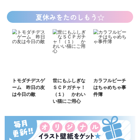
夏休みをたのしもう☆
ご
トモダチデスゲ
世にもふしぎな
カラフルピーチ
長
ーム 昨日の友
ＳＣＰガチャ！
はちゃめちゃ事
部
は今日の敵
（１） かわい
件簿
い猫にご用心