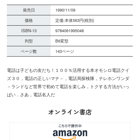
発売日
1990/11/09
価格
定価:本体563円(税別)
ISBN-13
9784061995048
判型
B6変型
ページ数
143ページ
電話は子どもの友だち！１００％活用する本オモシロ電話クイ
ズ３０，電話の正しいマナ－，電話局探検隊，テレホンワンダ
－ランドなど世界で初めて電話を楽しみ，トクする方法がいっ
ぱい．さあ，電話名人だ
オンライン書店