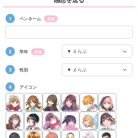
1
ペンネーム
必須
2
学年
必須
3
性別
4
アイコン