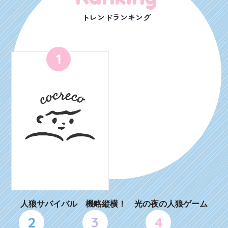
トレンドランキング
1
人狼サバイバル 機略縦横！ 光の夜の人狼ゲーム
2
3
4