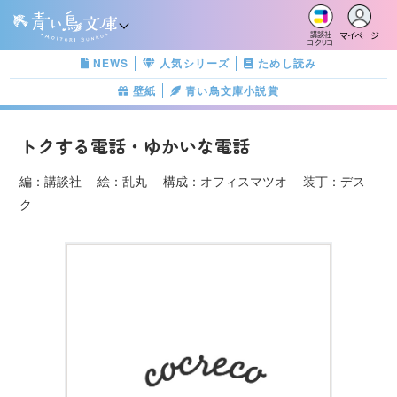
マイページ
講談社
コクリコ
NEWS
人気シリーズ
ためし読み
壁紙
青い鳥文庫小説賞
トクする電話・ゆかいな電話
編：講談社 絵：乱丸 構成：オフィスマツオ 装丁：デス
ク