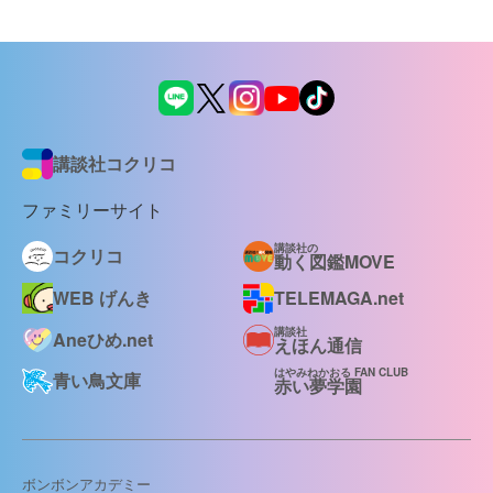
講談社コクリコ
ファミリーサイト
講談社の
コクリコ
動く図鑑MOVE
WEB げんき
TELEMAGA.net
講談社
Aneひめ.net
えほん通信
はやみねかおる FAN CLUB
青い鳥文庫
赤い夢学園
ボンボンアカデミー