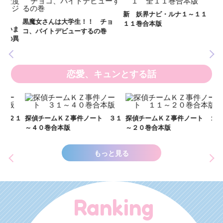
全
新 妖界ナビ・ルナ１～１１ 全
黒魔女さんは大学生！！ チョ
１１巻合本版
いま
コ、バイトデビューするの巻
の異
恋愛、キュンとする話
い
し
２１
探偵チームＫＺ事件ノート ３１
探偵チームＫＺ事件ノート １１
世
～４０巻合本版
～２０巻合本版
もっと見る
Ranking