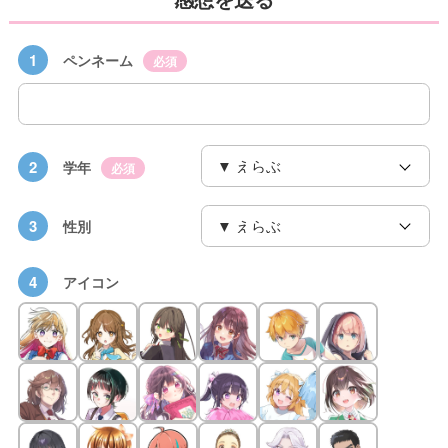
1
ペンネーム
必須
2
学年
必須
3
性別
4
アイコン