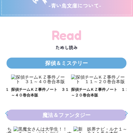
-青い鳥文庫について-
Read
ためし読み
探偵＆ミステリー
Ｋ
数
２１
探偵チームＫＺ事件ノート ３１
探偵チームＫＺ事件ノート １１
～４０巻合本版
～２０巻合本版
魔法＆ファンタジー
妖