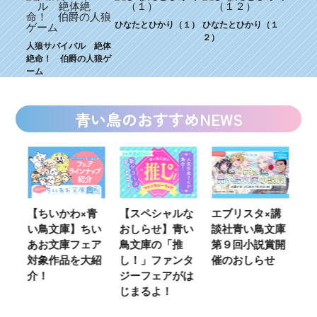
ひなたとひかり（１）
ひなたとひかり（１
２）
人狼サバイバル 絶体
絶命！ 伯爵の人狼ゲ
ーム
青い鳥のおすすめNEWS
ウ
【ちいかわ×青
【スペシャルな
エブリスタ×講
【
い鳥文庫】ちい
おしらせ】青い
談社青い鳥文庫
女
あお文庫フェア
鳥文庫の「推
第９回小説賞開
る
対象作品を大紹
し！」ファンタ
催のおしらせ
ミ
介！
ジーフェアがは
じまるよ！