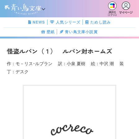
マイページ
講談社
コクリコ
NEWS
人気シリーズ
ためし読み
壁紙
青い鳥文庫小説賞
怪盗ルパン（１） ルパン対ホームズ
作：モ－リス･ルブラン 訳：小泉 夏樹 絵：中沢 潮 装
丁：デスク