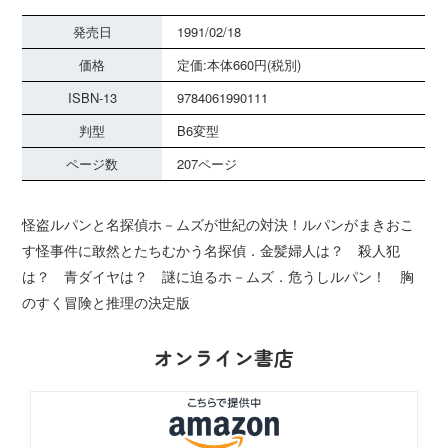
発売日
1991/02/18
価格
定価:本体660円(税別)
ISBN-13
9784061990111
判型
B6変型
ページ数
207ページ
怪盗ルパンと名探偵ホ－ムズが世紀の対決！ルパンがまきおこ
す怪事件に敢然とたちむかう名探偵．金髪婦人は？ 殺人犯
は？ 青ダイヤは？ 謎に迫るホ－ムズ．危うしルパン！ 胸
のすく冒険と推理の決定版
オンライン書店