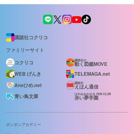
講談社コクリコ
ファミリーサイト
講談社の
コクリコ
動く図鑑MOVE
WEB げんき
TELEMAGA.net
講談社
Aneひめ.net
えほん通信
はやみねかおる FAN CLUB
青い鳥文庫
赤い夢学園
ボンボンアカデミー