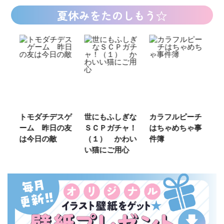
夏休みをたのしもう☆
ご
トモダチデスゲ
世にもふしぎな
カラフルピーチ
長
ーム 昨日の友
ＳＣＰガチャ！
はちゃめちゃ事
部
は今日の敵
（１） かわい
件簿
い猫にご用心