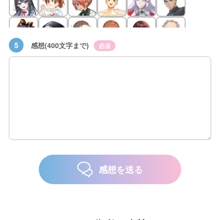
5
感想(400文字まで)
必須
感想を送る