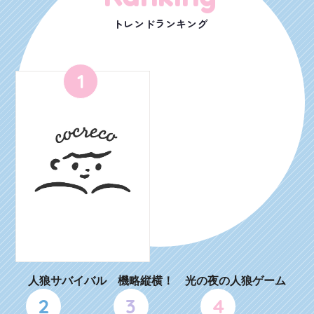
トレンドランキング
1
人狼サバイバル 機略縦横！ 光の夜の人狼ゲーム
2
3
4