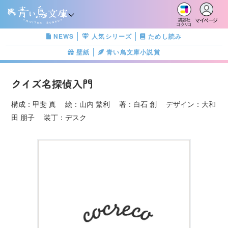
マイページ
講談社
コクリコ
NEWS
人気シリーズ
ためし読み
壁紙
青い鳥文庫小説賞
クイズ名探偵入門
構成：甲斐 真 絵：山内 繁利 著：白石 創 デザイン：大和
田 朋子 装丁：デスク