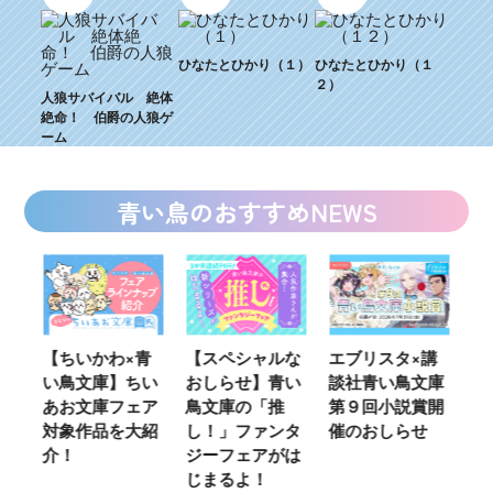
ひなたとひかり（１）
ひなたとひかり（１
２）
人狼サバイバル 絶体
絶命！ 伯爵の人狼ゲ
ーム
青い鳥のおすすめNEWS
ウ
【ちいかわ×青
【スペシャルな
エブリスタ×講
【
い鳥文庫】ちい
おしらせ】青い
談社青い鳥文庫
女
あお文庫フェア
鳥文庫の「推
第９回小説賞開
る
対象作品を大紹
し！」ファンタ
催のおしらせ
ミ
介！
ジーフェアがは
じまるよ！