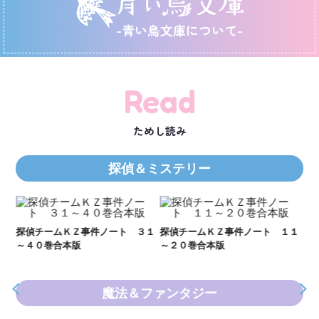
-青い鳥文庫について-
Read
ためし読み
探偵＆ミステリー
Ｋ
数
２１
探偵チームＫＺ事件ノート ３１
探偵チームＫＺ事件ノート １１
～４０巻合本版
～２０巻合本版
魔法＆ファンタジー