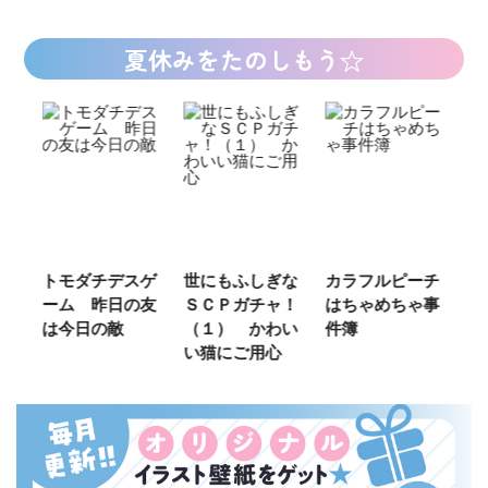
夏休みをたのしもう☆
ご
トモダチデスゲ
世にもふしぎな
カラフルピーチ
長
ーム 昨日の友
ＳＣＰガチャ！
はちゃめちゃ事
部
は今日の敵
（１） かわい
件簿
い猫にご用心