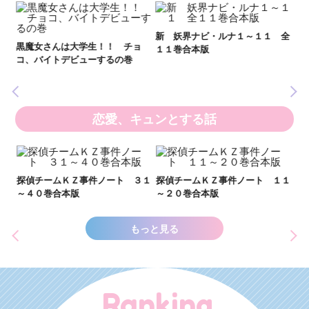
妖
全
新 妖界ナビ・ルナ１～１１ 全
黒魔女さんは大学生！！ チョ
１１巻合本版
いま
コ、バイトデビューするの巻
の異
恋愛、キュンとする話
い
し
２１
探偵チームＫＺ事件ノート ３１
探偵チームＫＺ事件ノート １１
世
～４０巻合本版
～２０巻合本版
もっと見る
Ranking