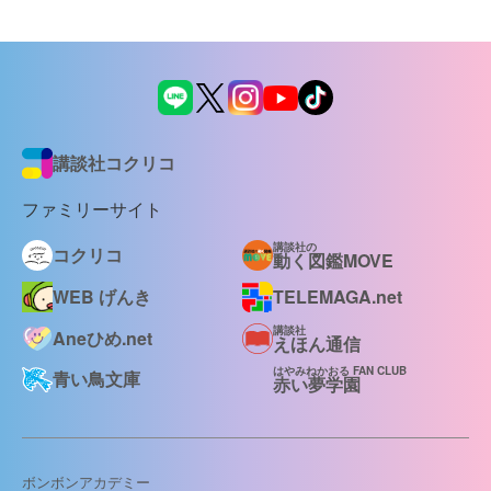
講談社コクリコ
ファミリーサイト
講談社の
コクリコ
動く図鑑MOVE
WEB げんき
TELEMAGA.net
講談社
Aneひめ.net
えほん通信
はやみねかおる FAN CLUB
青い鳥文庫
赤い夢学園
ボンボンアカデミー