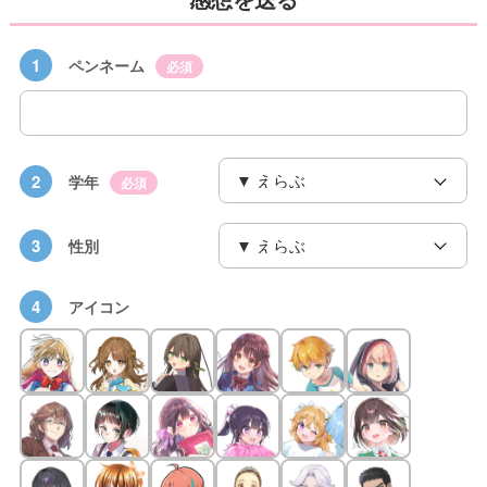
1
ペンネーム
必須
2
学年
必須
3
性別
4
アイコン