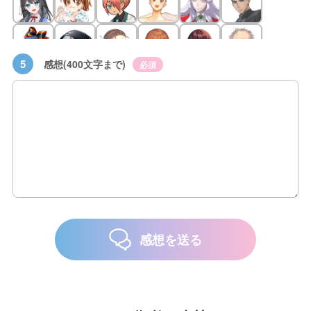
5
感想(400文字まで)
必須
感想を送る