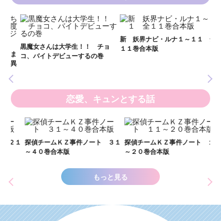
妖
全
新 妖界ナビ・ルナ１～１１ 全
黒魔女さんは大学生！！ チョ
１１巻合本版
いま
コ、バイトデビューするの巻
の異
恋愛、キュンとする話
い
し
２１
探偵チームＫＺ事件ノート ３１
探偵チームＫＺ事件ノート １１
世
～４０巻合本版
～２０巻合本版
もっと見る