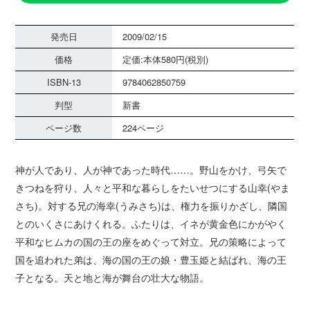
発売日
2009/02/15
価格
定価:本体580円(税別)
ISBN-13
9784062850759
判型
新書
ページ数
224ページ
神が人であり、人が神であった時代……。野山をかけ、弓矢で
きつねを狩り、人々と平和な暮らしをたいせつにする山幸(やま
さち)。対する兄の海幸(うみさち)は、権力を振りかざし、隣国
とのいくさにあけくれる。ふたりは、イネが黄金色にかがやく
平和なヒムカの国の王の座をめぐって対立。兄の策略によって
国を追われた弟は、海の国の王の娘・豊玉姫と結ばれ、海の王
子となる。天と地と海が舞台の壮大な物語。