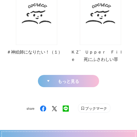
＃神絵師になりたい！（１）
ＫＺ’ Ｕｐｐｅｒ Ｆｉｌ
ｅ 死にふさわしい罪
もっと見る
ブックマーク
share