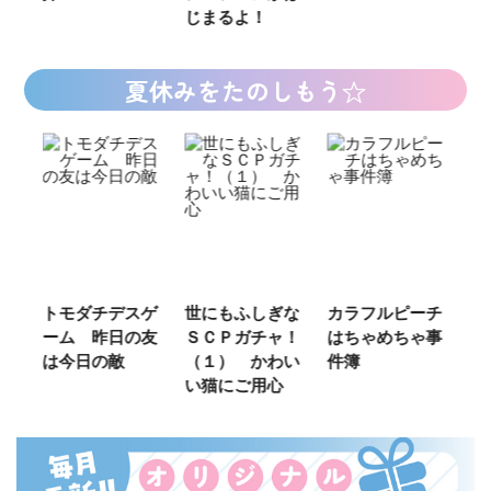
じまるよ！
夏休みをたのしもう☆
ご
トモダチデスゲ
世にもふしぎな
カラフルピーチ
長
ーム 昨日の友
ＳＣＰガチャ！
はちゃめちゃ事
部
は今日の敵
（１） かわい
件簿
い猫にご用心