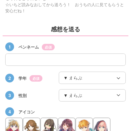
☆いちど読みなおしてから送ろう！ おうちの人に見てもらうと
安心だね！
感想を送る
1
ペンネーム
必須
2
学年
必須
3
性別
4
アイコン