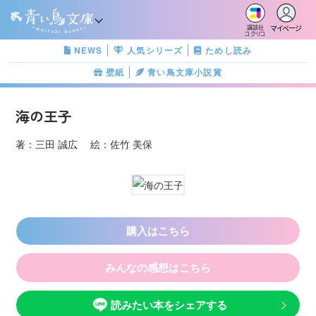
マイページ
講談社
コクリコ
NEWS
人気シリーズ
ためし読み
壁紙
青い鳥文庫小説賞
海の王子
著：三田 誠広 絵：佐竹 美保
購入はこちら
みんなの感想はこちら
読みたい本をシェアする