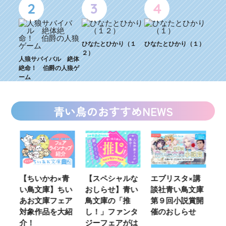
2
3
4
ひなたとひかり（１
ひなたとひかり（１）
２）
人狼サバイバル 絶体
絶命！ 伯爵の人狼ゲ
ーム
青い鳥のおすすめNEWS
ウ
【ちいかわ×青
【スペシャルな
エブリスタ×講
【
い鳥文庫】ちい
おしらせ】青い
談社青い鳥文庫
女
あお文庫フェア
鳥文庫の「推
第９回小説賞開
る
対象作品を大紹
し！」ファンタ
催のおしらせ
ミ
介！
ジーフェアがは