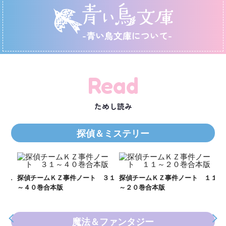
-青い鳥文庫について-
Read
ためし読み
探偵＆ミステリー
Ｋ
数
２１
探偵チームＫＺ事件ノート ３１
探偵チームＫＺ事件ノート １１
～４０巻合本版
～２０巻合本版
魔法＆ファンタジー