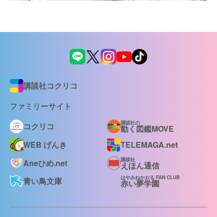
講談社コクリコ
ファミリーサイト
講談社の
コクリコ
動く図鑑MOVE
WEB げんき
TELEMAGA.net
講談社
Aneひめ.net
えほん通信
はやみねかおる FAN CLUB
青い鳥文庫
赤い夢学園