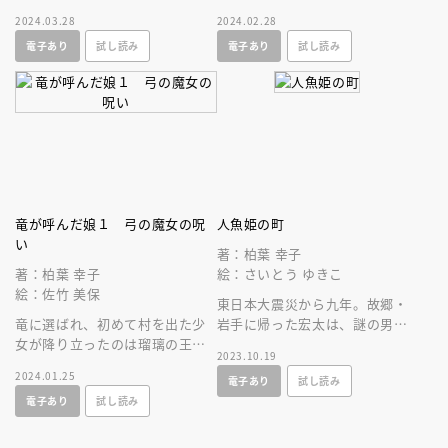
──。人気シリーズの新装版！
を厳選して読みやすく翻案した
2024.03.28
2024.02.28
柏葉幸子がおくる本格ハイファ
日本の神話。古代の人々の創造
電子あり
試し読み
電子あり
試し読み
ンタジー第２巻！
力に驚く。
竜が呼んだ娘１ 弓の魔女の呪
人魚姫の町
い
著：柏葉 幸子
著：柏葉 幸子
絵：さいとう ゆきこ
絵：佐竹 美保
東日本大震災から九年。故郷・
竜に選ばれ、初めて村を出た少
岩手に帰った宏太は、謎の男に
女が降り立ったのは瑠璃の王宮
追われる少女・楓と出会う。人
2023.10.19
──。人気シリーズの新装版。
と伝説が混ざり合う、少し不思
2024.01.25
電子あり
試し読み
柏葉幸子がおくる、本格ハイフ
議な町の話。
電子あり
試し読み
ァンタジー！