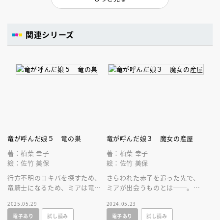
関連シリーズ
竜が呼んだ娘５ 竜の巣
竜が呼んだ娘３ 魔女の産屋
著：柏葉 幸子
著：柏葉 幸子
絵：佐竹 美保
絵：佐竹 美保
行方不明のコキバを探すため、
さらわれた赤子を追った先で、
竜騎士になるため、ミアは竜の
ミアが出会うものとは──。人
巣へ。 柏葉幸子がおくる本格
気シリーズの新装版！柏葉幸子
2025.05.29
2024.05.23
ハイファンタジー第５巻！
がおくる本格ハイファンタジー
電子あり
試し読み
電子あり
試し読み
第３巻！