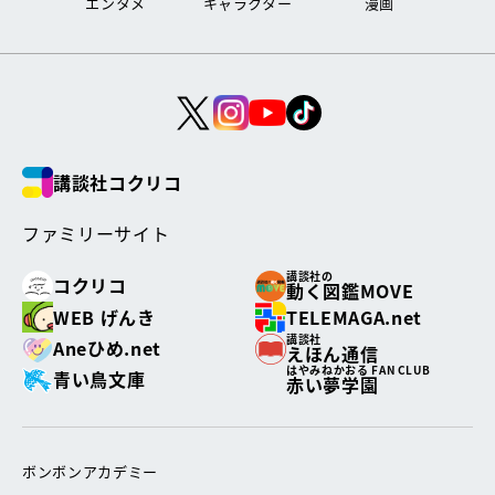
エンタメ
キャラクター
漫画
講談社コクリコ
ファミリーサイト
講談社の
コクリコ
動く図鑑MOVE
WEB げんき
TELEMAGA.net
講談社
Aneひめ.net
えほん通信
はやみねかおる FAN CLUB
青い鳥文庫
赤い夢学園
ボンボンアカデミー