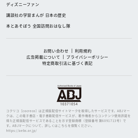
ディズニーファン
講談社の学習まんが 日本の歴史
本とあそぼう 全国訪問おはなし隊
お問い合わせ
利用規約
広告掲載について
プライバシーポリシー
特定商取引法に基づく表記
コクリコ［cocreco］は正規版配信サイトマークを取得したサービスです。
ABJマー
クは、この電子書店・電子書籍配信サービスが、著作権者からコンテンツ使用許諾を
得た正規版配信サービスであることを示す登録商標（登録番号 第6091713号）で
す。ABJマークについて、詳しくはこちらを御覧ください。
https://aebs.or.jp/