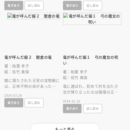
ハイファンタジー第５巻！
がおくる本格ハイファンタジー
電子あり
試し読み
電子あり
試し読み
第３巻！
竜が呼んだ娘２ 闇倉の竜
竜が呼んだ娘１ 弓の魔女の呪
い
著：柏葉 幸子
絵：佐竹 美保
著：柏葉 幸子
絵：佐竹 美保
闇に満たされた王宮の宝物殿に
は、正体不明の命があった
竜に選ばれ、初めて村を出た少
──。人気シリーズの新装版！
女が降り立ったのは瑠璃の王宮
2024.03.28
柏葉幸子がおくる本格ハイファ
──。人気シリーズの新装版。
2024.01.25
電子あり
試し読み
ンタジー第２巻！
柏葉幸子がおくる、本格ハイフ
電子あり
試し読み
ァンタジー！
もっと見る