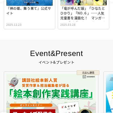
『神の蝶、舞う果て』公式サ
「竜が呼んだ娘」「ひなたと
イト
ひかり」「NO.６」……人気
児童書を漫画化！ マンガサ
イト『ビブリオシリウス』誕
2025.12.23
2025.03.28
生！
Event&Present
イベント&プレゼント
えほん通信