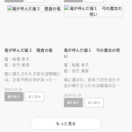
竜が呼んだ娘２ 闇倉の竜
竜が呼んだ娘１ 弓の魔女の呪
い
著：柏葉 幸子
絵：佐竹 美保
著：柏葉 幸子
絵：佐竹 美保
闇に満たされた王宮の宝物殿に
は、正体不明の命があった
竜に選ばれ、初めて村を出た少
──。人気シリーズの新装版！
女が降り立ったのは瑠璃の王宮
2024.03.28
柏葉幸子がおくる本格ハイファ
──。人気シリーズの新装版。
2024.01.25
電子あり
試し読み
ンタジー第２巻！
柏葉幸子がおくる、本格ハイフ
電子あり
試し読み
ァンタジー！
もっと見る