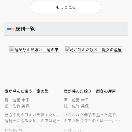
もっと見る
既刊一覧
竜が呼んだ娘５ 竜の巣
竜が呼んだ娘３ 魔女の産屋
著：柏葉 幸子
著：柏葉 幸子
絵：佐竹 美保
絵：佐竹 美保
行方不明のコキバを探すため、
さらわれた赤子を追った先で、
竜騎士になるため、ミアは竜の
ミアが出会うものとは──。人
巣へ。 柏葉幸子がおくる本格
気シリーズの新装版！柏葉幸子
2025.05.29
2024.05.23