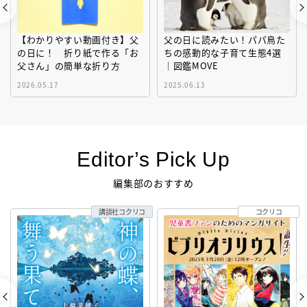
【わかりやすい動画付き】父
父の日に読みたい！パパ鳥た
の日に！ 折り紙で作る「お
ちの感動的な子育て生態4選
父さん」の簡単な折り方
｜図鑑MOVE
2026.05.17
2025.06.13
Editor’s Pick Up
編集部のおすすめ
講談社コクリコ
コクリコ