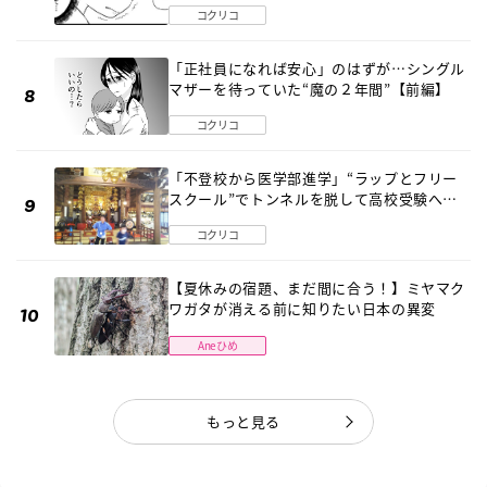
コクリコ
「正社員になれば安心」のはずが…シングル
マザーを待っていた“魔の２年間”【前編】
コクリコ
「不登校から医学部進学」“ラップとフリー
スクール”でトンネルを脱して高校受験へ
〔元野球少年の実話〕
コクリコ
【夏休みの宿題、まだ間に合う！】ミヤマク
ワガタが消える前に知りたい日本の異変
Aneひめ
もっと見る