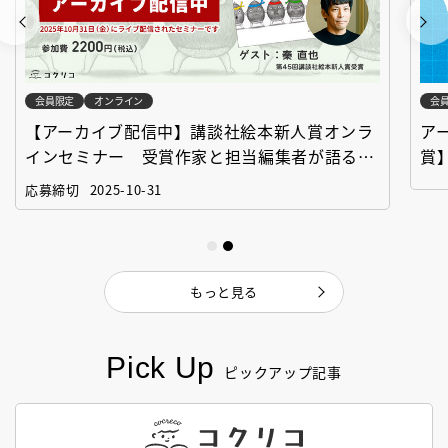
会員限定
オンライン
会
【アーカイブ配信中】講談社絵本新人賞オンラ
ア
インセミナー 受賞作家と担当編集者が語る
賞
「絵本創作実践講座」
作
応募締切
2025-10-31
もっと見る
Pick Up
ピックアップ記事