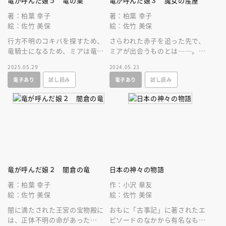
竜が呼んだ娘５ 竜の巣
竜が呼んだ娘３ 魔女の産屋
著：柏葉 幸子
著：柏葉 幸子
絵：佐竹 美保
絵：佐竹 美保
行方不明のコキバを探すため、
さらわれた赤子を追った先で、
竜騎士になるため、ミアは竜の
ミアが出会うものとは──。人
巣へ。 柏葉幸子がおくる本格
気シリーズの新装版！柏葉幸子
2025.05.29
2024.05.23
ハイファンタジー第５巻！
がおくる本格ハイファンタジー
電子あり
試し読み
電子あり
試し読み
第３巻！
竜が呼んだ娘２ 闇倉の竜
日本の神々の物語
著：柏葉 幸子
作：小沢 章友
絵：佐竹 美保
絵：佐竹 美保
闇に満たされた王宮の宝物殿に
おもに「古事記」に著されたエ
は、正体不明の命があった
ピソードのなかから有名なもの