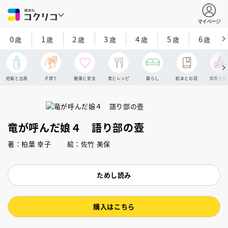
マイページ
0
1
2
3
4
5
6
歳
歳
歳
歳
歳
歳
歳
妊娠と出産
子育て
健康と安全
食とレシピ
暮らし
絵本とお話
知育と探
竜が呼んだ娘４ 語り部の壺
著：柏葉 幸子 絵：佐竹 美保
ためし読み
購入はこちら