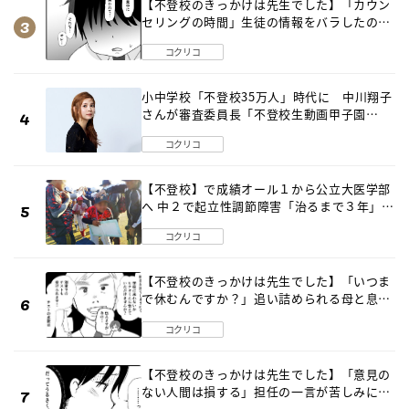
【不登校のきっかけは先生でした】「カウン
セリングの時間」生徒の情報をバラしたの
は…《第２話》
コクリコ
小中学校「不登校35万人」時代に 中川翔子
さんが審査委員長「不登校生動画甲子園
2026」が開催
コクリコ
【不登校】で成績オール１から公立大医学部
へ 中２で起立性調節障害「治るまで３年」の
診断 そのとき母は
コクリコ
【不登校のきっかけは先生でした】「いつま
で休むんですか？」追い詰められる母と息子
《第６話》
コクリコ
【不登校のきっかけは先生でした】「意見の
ない人間は損する」担任の一言が苦しみに…
《第１話》