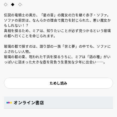
◇ ◆ ◇
伝説の竜騎士の奥方、「星の音」の魔女の力を継ぐ赤子・ソファ。
ソファの前世は、なんらかの理由で魔力を封じられた、悪い魔女か
もしれない！？
真相を探るため、ミアは、知りたいことが必ず見つかるという玻璃
の都へ行くことを命じられます。
玻璃の都で探すのは、語り部の一族「世と夢」の中でも、ソファに
ふさわしい人物。
玻璃の都の東、呪われた干浜を探るうちに、ミアは「話の種」がい
っぱいに詰まった大きな壺を背負う生意気な少年に出会い……。
ためし読み
オンライン書店