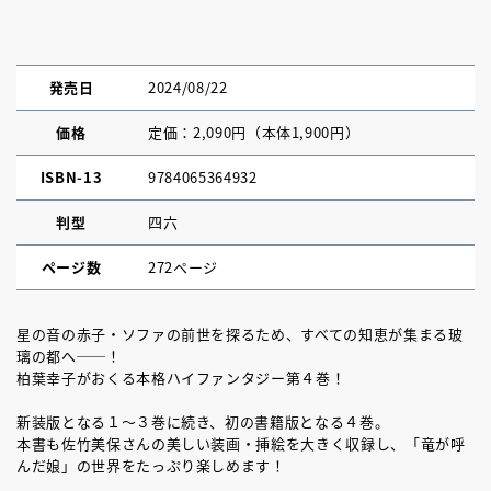
発売日
2024/08/22
価格
定価：2,090円（本体1,900円）
ISBN-13
9784065364932
判型
四六
ページ数
272ページ
星の音の赤子・ソファの前世を探るため、すべての知恵が集まる玻
璃の都へ──！
柏葉幸子がおくる本格ハイファンタジー第４巻！
新装版となる１～３巻に続き、初の書籍版となる４巻。
本書も佐竹美保さんの美しい装画・挿絵を大きく収録し、「竜が呼
んだ娘」の世界をたっぷり楽しめます！