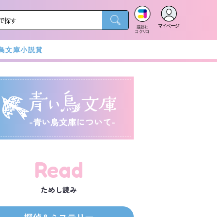
マイページ
講談社
コクリコ
鳥文庫小説賞
-青い鳥文庫について-
Read
ためし読み