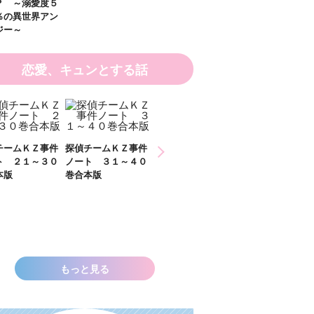
恋愛、キュンとする話
ひなたとひかり
偵チームＫＺ事件
探偵チームＫＺ事件
２）
ート ３１～４０
ノート １１～２０
合本版
巻合本版
いきなりお姫さまに
なっちゃいまし
た！？ ～溺愛度５
００％の異世界アン
ソロジー～
もっと見る