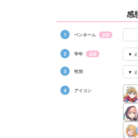
感
1
ペンネーム
必須
2
学年
必須
3
性別
4
アイコン
×青
【スペシャルな
エブリスタ×講
【速報】『黒魔
ちい
おしらせ】青い
談社青い鳥文庫
女さんが通
ェア
鳥文庫の「推
第９回小説賞開
る‼』ついにコ
大紹
し！」ファンタ
催のおしらせ
ミカライズ！
ジーフェアがは
じまるよ！