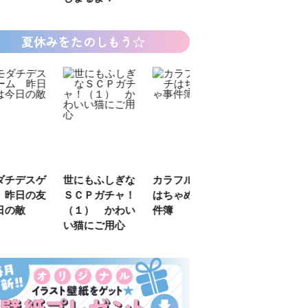
夏休みをたのしもう☆
デスゲ
世にもふしぎな
カラフルピーチ
長浜高校水族館
日の友
ＳＣＰガチャ！
はちゃめちゃ事
部！
敵
（１） かわい
件簿
い猫にご用心