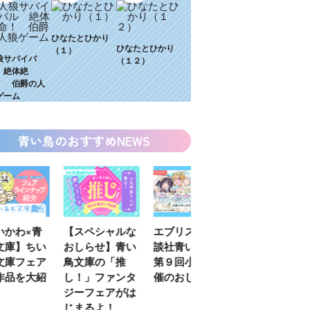
ひなたとひかり
ひなたとひかり
（１）
狼サバイバ
（１２）
 絶体絶
！ 伯爵の人
ゲーム
青い鳥のおすすめNEWS
わ×青
【スペシャルな
エブリスタ×講
【速報】『黒魔
】ちい
おしらせ】青い
談社青い鳥文庫
女さんが通
フェア
鳥文庫の「推
第９回小説賞開
る‼』ついにコ
を大紹
し！」ファンタ
催のおしらせ
ミカライズ！
ジーフェアがは
じまるよ！