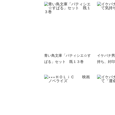
青い鳥文庫「パティシエ☆す
イケバナ男
ばる」セット 既１３巻
持ち、封印