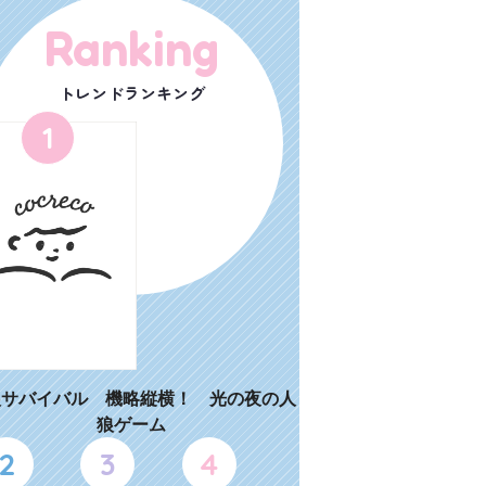
Ranking
トレンドランキング
1
狼サバイバル 機略縦横！ 光の夜の人
狼ゲーム
2
3
4