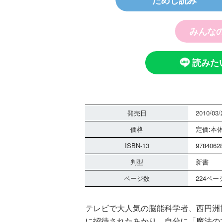
ためし読み
みんな
読みた
探偵チームＫ
ノート つぶ
霊は知ってい
発売日
2010/03/
価格
定価:本体
ISBN-13
9784062
判型
新書
ページ数
224ペー
黒魔女さんは
テレビで大人気の脳能科学者、西円洲
さん！？ ６
組 黒魔女さ
に招待されたあかり。自分に「魔法の