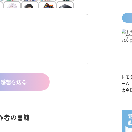
カラフルピーチ
長浜高校水族館
悪役なんて、ご
トモダチ
感想を送る
はちゃめちゃ事
部！
めんです！
ーム 昨
件簿
（１）
は今日の
作者の書籍