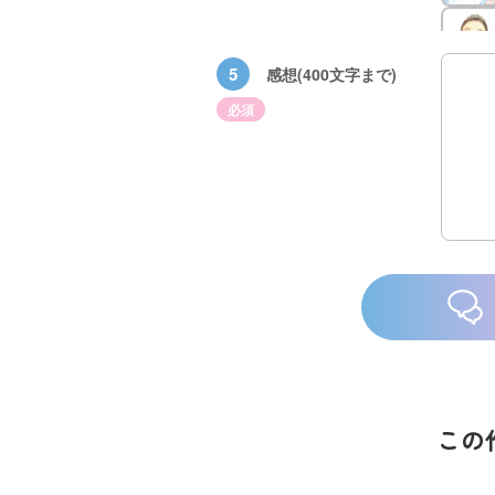
5
感想(400文字まで)
必須
族館
悪役なんて、ご
トモダチデスゲ
世にもふしぎな
めんです！
ーム 昨日の友
ＳＣＰガチャ！
（１）
は今日の敵
（１） かわい
い猫にご用心
この