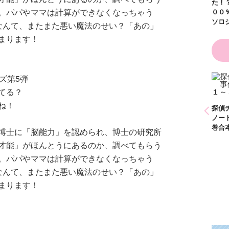
た！？ ～溺愛度５
）
。パパやママは計算ができなくなっちゃう
００％の異世界アン
ソロジー～
なんて、またまた悪い魔法のせい？「あの」
まります！
ズ第5弾
り
かわいく（なく）て
てる？
ごめん お悩み相談
ね！
ＢＯＯＫ
探偵チームＫＺ事件
探偵チームＫＺ事件
探
ノート １～１０巻
ノート ２１～３０
ノ
合本版
巻合本版
巻
博士に「脳能力」を認められ、博士の研究所
才能」がほんとうにあるのか、調べてもらう
。パパやママは計算ができなくなっちゃう
なんて、またまた悪い魔法のせい？「あの」
まります！