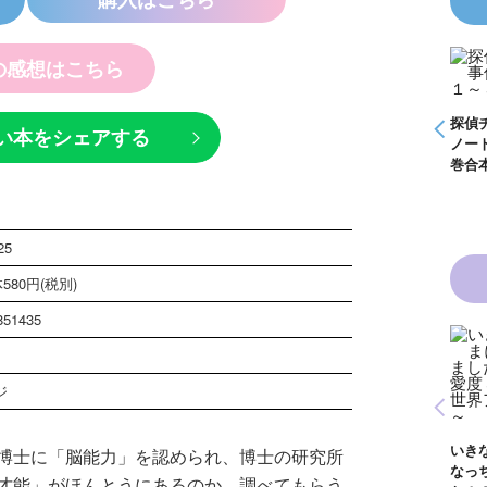
の感想はこちら
怪盗クイーンはサー
探偵チームＫＺ事件
探偵チームＫＺ事件
探偵
い本をシェアする
Ｚ事件
カスがお好き ゲー
ノート １～１０巻
ノート ２１～３０
ノー
やく死
ムブック
合本版
巻合本版
巻合
る
25
580円(税別)
851435
ジ
青い鳥文庫版 獣の
黒魔女さんと恋の魔
黒魔
奏者１～８ 全８巻
白魔女
法 ６年１組 黒魔
生！
合本版
いきなりお姫さまに
博士に「脳能力」を認められ、博士の研究所
年１
女さんが通る！！
イト
なっちゃいまし
んが通
（１７）
巻
才能」がほんとうにあるのか、調べてもらう