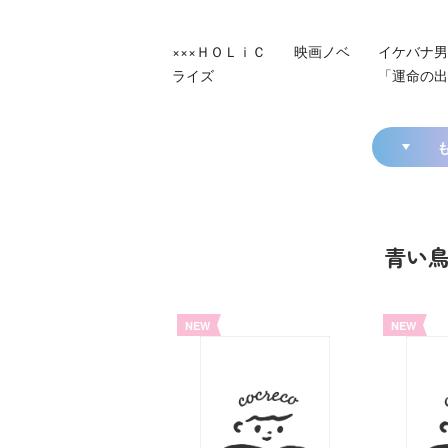
×××ＨＯＬｉＣ 映画ノベ
イケバナ男
ライズ
「運命の出
青い
NEW
NEW