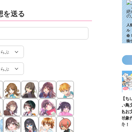
想を送る
人
ル
命
狼
KZ高校生編、つ
ゴールデンウィ
今月の壁紙ダウ
【ちいか
いに始動！ 限
ークにいっき読
ンロード
い鳥文庫
定特典＆ヒミツ
み！ 青い鳥文
あお文庫
の参加企画も!?
庫の名作「電子
対象作品
合本版」おすす
介！
め