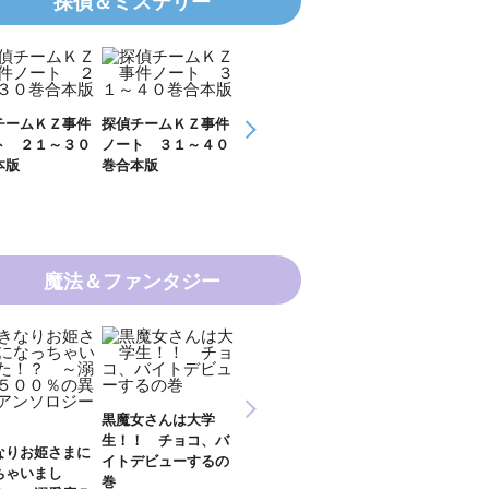
探偵＆ミステリー
チームＫＺ事件
探偵チームＫＺ事件
ＫＺ’ Ｕｐｐｅｒ
ＫＺ’ Ｕｐｐ
ト ３１～４０
ノート １１～２０
Ｆｉｌｅ 数学者
Ｆｉｌｅ 密
本版
巻合本版
の夏
開ける手
魔法＆ファンタジー
新 妖界ナビ・ルナ
女さんは大学
妖界ナビ・ルナ１～
妖界ナビ・ルナ
１～１１ 全１１巻
！ チョコ、バ
９＋番外編 全１０
外編 猫神様の
合本版
デビューするの
巻合本版
【電子オリジナ