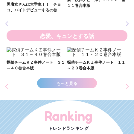
黒魔女さんは大学生！！ チョ
１１巻合本版
いま
コ、バイトデビューするの巻
の異
恋愛、キュンとする話
い
し
２１
探偵チームＫＺ事件ノート ３１
探偵チームＫＺ事件ノート １１
世
～４０巻合本版
～２０巻合本版
もっと見る
Ranking
トレンドランキング