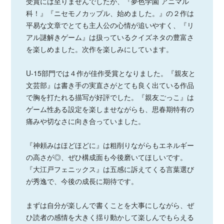
受賞には至りませんでしたが、『夢色学園 アニマル
科！』『ニセモノカップル、始めました。』の２作は
平易な文章でとても主人公の心情が追いやすく、『リ
アル謎解きゲーム』は扱っているクイズネタの豊富さ
を楽しめました。次作を楽しみにしています。
U-15部門では４作が佳作受賞となりました。『親友と
文芸部』は書き手の実直さがとても良く出ている作品
で胸を打たれる描写が好評でした。『親友ごっこ』は
ゲーム性ある設定を楽しませながらも、思春期特有の
痛みや切なさに向き合っていました。
『神頼みはほどほどに』は粗削りながらもエネルギー
の高さが◎、ぜひ構成面も今後磨いてほしいです。
『大江戸フェニックス』は五感に訴えてくる言葉選び
が秀逸で、今後の成長に期待です。
まずは自分が楽しんで書くことを大事にしながら、ぜ
ひ読者の感情を大きく揺り動かして楽しんでもらえる