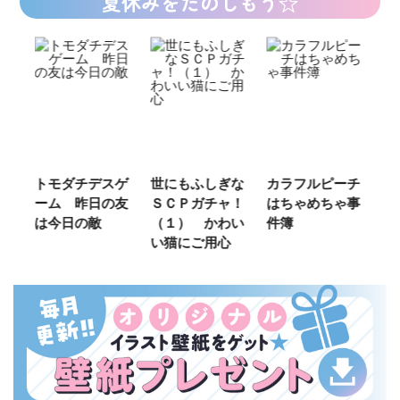
夏休みをたのしもう☆
ご
トモダチデスゲ
世にもふしぎな
カラフルピーチ
長
ーム 昨日の友
ＳＣＰガチャ！
はちゃめちゃ事
部
は今日の敵
（１） かわい
件簿
い猫にご用心