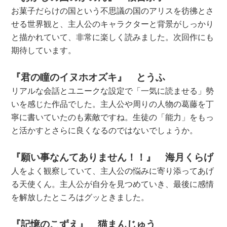
お菓子だらけの国という不思議の国のアリスを彷彿とさ
せる世界観と、主人公のキャラクターと背景がしっかり
と描かれていて、非常に楽しく読みました。次回作にも
期待しています。
『君の瞳のイヌホオズキ』 とうふ
リアルな会話とユニークな設定で「一気に読ませる」勢
いを感じた作品でした。主人公や周りの人物の葛藤を丁
寧に書いていたのも素敵ですね。生徒の「能力」をもっ
と活かすとさらに良くなるのではないでしょうか。
『願い事なんてありません！！』 海月くらげ
人をよく観察していて、主人公の悩みに寄り添ってあげ
る天使くん。主人公が自分を見つめていき、最後に感情
を解放したところはグッときました。
『記憶のこずえ』 猫まんじゅう