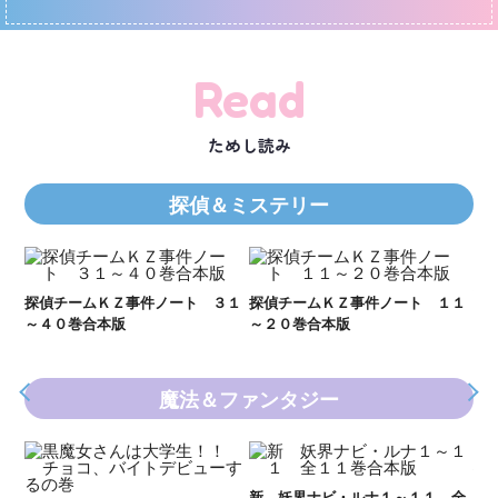
Read
ためし読み
探偵＆ミステリー
Ｋ
数
２１
探偵チームＫＺ事件ノート ３１
探偵チームＫＺ事件ノート １１
～４０巻合本版
～２０巻合本版
魔法＆ファンタジー
妖
全
新 妖界ナビ・ルナ１～１１ 全