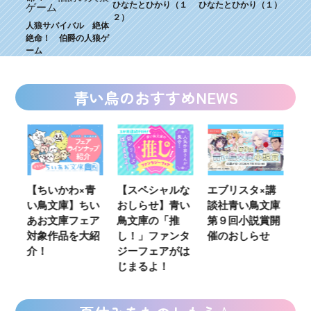
ひなたとひかり（１
ひなたとひかり（１）
２）
人狼サバイバル 絶体
絶命！ 伯爵の人狼ゲ
ーム
青い鳥のおすすめNEWS
ウ
【ちいかわ×青
【スペシャルな
エブリスタ×講
【
い鳥文庫】ちい
おしらせ】青い
談社青い鳥文庫
女
あお文庫フェア
鳥文庫の「推
第９回小説賞開
る
対象作品を大紹
し！」ファンタ
催のおしらせ
ミ
介！
ジーフェアがは
じまるよ！