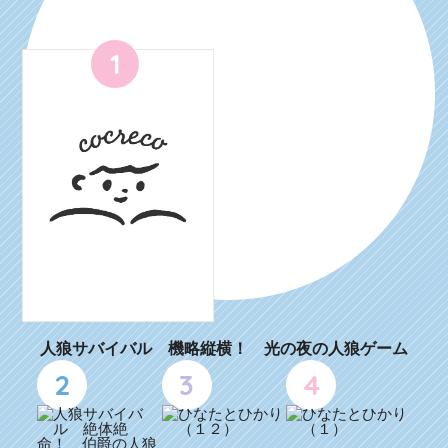
1
人狼サバイバル 機略縦横！ 光の夜の人狼ゲーム
2
3
4