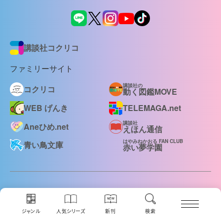
講談社コクリコ
ファミリーサイト
講談社の
コクリコ
動く図鑑MOVE
WEB げんき
TELEMAGA.net
講談社
Aneひめ.net
えほん通信
はやみねかおる FAN CLUB
青い鳥文庫
赤い夢学園
ボンボンアカデミー
ディズニーファン
ジャンル
人気シリーズ
新刊
検索