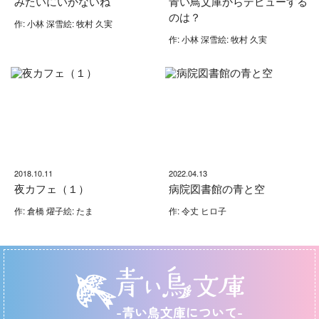
みたいにいかないね
青い鳥文庫からデビューする
のは？
作: 小林 深雪絵: 牧村 久実
作: 小林 深雪絵: 牧村 久実
2018.10.11
2022.04.13
夜カフェ（１）
病院図書館の青と空
作: 倉橋 燿子絵: たま
作: 令丈 ヒロ子
-青い鳥文庫について-