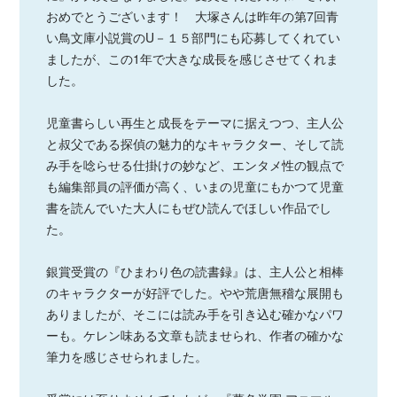
おめでとうございます！ 大塚さんは昨年の第7回青
い鳥文庫小説賞のU－１５部門にも応募してくれてい
ましたが、この1年で大きな成長を感じさせてくれま
した。
児童書らしい再生と成長をテーマに据えつつ、主人公
と叔父である探偵の魅力的なキャラクター、そして読
み手を唸らせる仕掛けの妙など、エンタメ性の観点で
も編集部員の評価が高く、いまの児童にもかつて児童
書を読んでいた大人にもぜひ読んでほしい作品でし
た。
銀賞受賞の『ひまわり色の読書録』は、主人公と相棒
のキャラクターが好評でした。やや荒唐無稽な展開も
ありましたが、そこには読み手を引き込む確かなパワ
ーも。ケレン味ある文章も読ませられ、作者の確かな
筆力を感じさせられました。