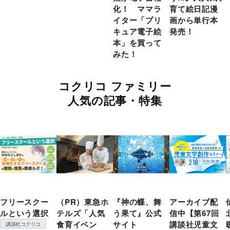
化！ ママラ
育て絵日記漫
イター「プリ
画から単行本
キュア電子絵
発売！
本」を買って
みた！
コクリコ ファミリー
人気の記事・特集
フリースクー
（PR）東急ホ
『神の蝶、舞
アーカイブ配
ルという選択
テルズ「人気
う果て』公式
信中【第67回
食育イベン
サイト
講談社児童文
講談社コクリコ