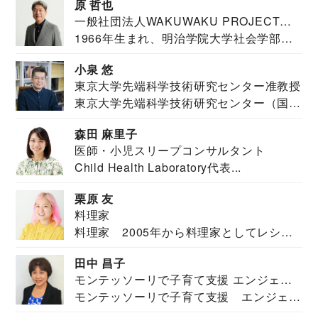
原 哲也
一般社団法人WAKUWAKU PROJECT
1966年生まれ、明治学院大学社会学部福
JAPAN代表・言語聴覚士・社会福祉士
祉学科卒業...
小泉 悠
東京大学先端科学技術研究センター准教授
東京大学先端科学技術研究センター（国際
安全保障構想...
森田 麻里子
医師・小児スリープコンサルタント
Child Health Laboratory代表...
栗原 友
料理家
料理家 2005年から料理家としてレシピ
を紹介。東...
田中 昌子
モンテッソーリで子育て支援 エンジェル
モンテッソーリで子育て支援 エンジェル
ズハウス研究所所長
ズハウス研究...