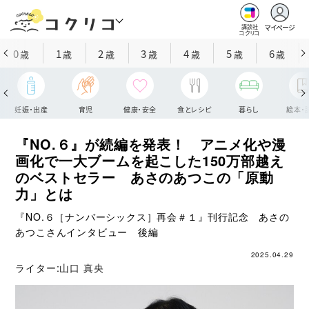
マイページ
講談社
コクリコ
0
1
2
3
4
5
6
歳
歳
歳
歳
歳
歳
歳
妊娠・出産
育児
健康・安全
食とレシピ
暮らし
絵本・
『NO.６』が続編を発表！ アニメ化や漫
画化で一大ブームを起こした150万部越え
のベストセラー あさのあつこの「原動
力」とは
『NO.６［ナンバーシックス］再会＃１』刊行記念 あさの
あつこさんインタビュー 後編
2025.04.29
ライター:
山口 真央