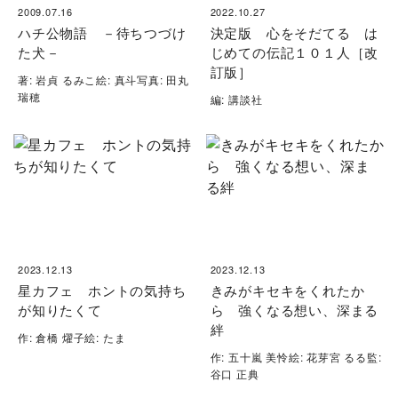
2009.07.16
2022.10.27
ハチ公物語 －待ちつづけ
決定版 心をそだてる は
た犬－
じめての伝記１０１人［改
訂版］
著: 岩貞 るみこ絵: 真斗写真: 田丸
瑞穂
編: 講談社
2023.12.13
2023.12.13
星カフェ ホントの気持ち
きみがキセキをくれたか
が知りたくて
ら 強くなる想い、深まる
絆
作: 倉橋 燿子絵: たま
作: 五十嵐 美怜絵: 花芽宮 るる監:
谷口 正典