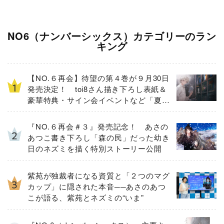
NO6（ナンバーシックス）カテゴリーのラン
キング
【NO.６再会】待望の第４巻が９月30日
発売決定！ toi8さん描き下ろし表紙＆
豪華特典・サイン会イベントなど「夏の
３大ニュース」を一挙解禁！
『NO.６再会＃３』発売記念！ あさの
あつこ書き下ろし「森の民」だった幼き
日のネズミを描く特別ストーリー公開
紫苑が独裁者になる資質と「２つのマグ
カップ」に隠された本音──あさのあつ
こが語る、紫苑とネズミの“いま”