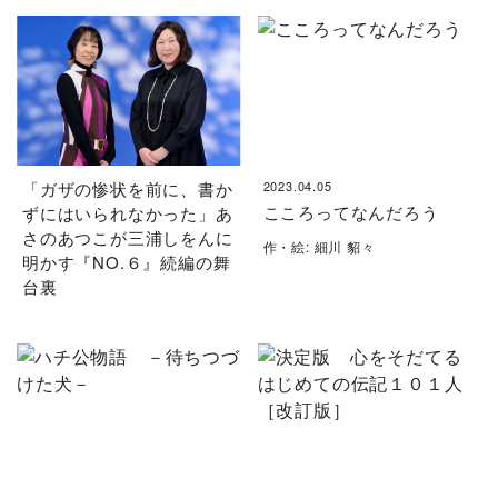
「ガザの惨状を前に、書か
2023.04.05
こころってなんだろう
ずにはいられなかった」あ
さのあつこが三浦しをんに
作・絵: 細川 貂々
明かす『NO.６』続編の舞
台裏