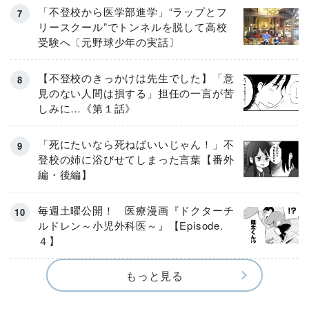
「不登校から医学部進学」“ラップとフ
リースクール”でトンネルを脱して高校
受験へ〔元野球少年の実話〕
【不登校のきっかけは先生でした】「意
見のない人間は損する」担任の一言が苦
しみに…《第１話》
「死にたいなら死ねばいいじゃん！」不
登校の姉に浴びせてしまった言葉【番外
編・後編】
毎週土曜公開！ 医療漫画『ドクターチ
ルドレン～小児外科医～』【Episode.
４】
もっと見る