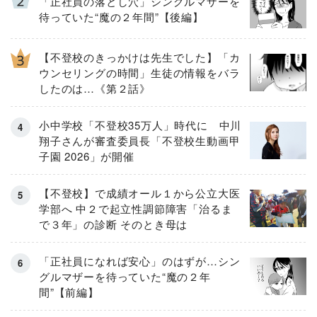
「正社員の落とし穴」シングルマザーを
待っていた“魔の２年間”【後編】
【不登校のきっかけは先生でした】「カ
ウンセリングの時間」生徒の情報をバラ
したのは…《第２話》
小中学校「不登校35万人」時代に 中川
翔子さんが審査委員長「不登校生動画甲
子園 2026」が開催
【不登校】で成績オール１から公立大医
学部へ 中２で起立性調節障害「治るま
で３年」の診断 そのとき母は
「正社員になれば安心」のはずが…シン
グルマザーを待っていた“魔の２年
間”【前編】