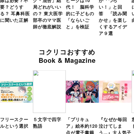
除は必要？不
ク・混合」結
ピークは10
が「つら
要？どうす
局どれがいい
代！ 脳科学
い！」と回
る？ 耳鼻科医
の？ 東大医学
的に子どもの
答 「読み聞
に聞いた正解
部卒のママ医
「ならいご
かせ」を楽し
師が徹底解説
と」を検証
くするアイデ
ア９選
コクリコおすすめ
Book & Magazine
フリースクー
５文字で四字
「プリキュ
『なぜか毎回
ルという選択
熟語
ア」絵本約120
泣けてしま
点が電子書籍
う...』大人気子