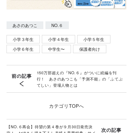
あさのあつこ
NO.６
小学３年生
小学４年生
小学５年生
小学６年生
中学生〜
保護者向け
150万部超えの『NO.６』がついに続編を刊
前の記事
行！ あさのあつこも「予測不能」の「ふてぶ
てしい」登場人物とは
カテゴリ
TOPへ
【NO.６再会】待望の第４巻が９月30日発売決
次の記事
定！ toi8さん描き下ろし表紙＆豪華特典・サイ