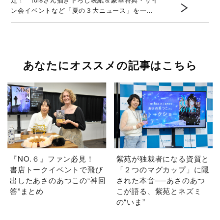
ン会イベントなど「夏の３大ニュース」を一挙
解禁！
あなたにオススメの記事はこちら
『NO.６』ファン必見！
紫苑が独裁者になる資質と
書店トークイベントで飛び
「２つのマグカップ」に隠
出したあさのあつこの“神回
された本音──あさのあつ
答”まとめ
こが語る、紫苑とネズミ
の“いま”