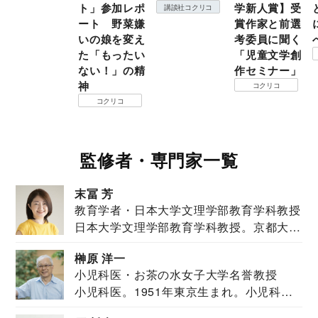
ト」参加レポ
学新人賞】受
講談社コクリコ
ート 野菜嫌
賞作家と前選
いの娘を変え
考委員に聞く
た「もったい
「児童文学創
ない！」の精
作セミナー」
神
コクリコ
コクリコ
監修者・専門家一覧
末冨 芳
教育学者・日本大学文理学部教育学科教授
日本大学文理学部教育学科教授。京都大学
教育学部卒業...
榊原 洋一
小児科医・お茶の水女子大学名誉教授
小児科医。1951年東京生まれ。小児科
医。東京大学...