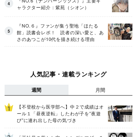
『NO.6（ナンバーシックス）』主要キ
ャラクター紹介：紫苑（シオン）
『NO.６』ファンが集う聖地「ほたる
館」読書会レポ！ 読者の深い愛と、あ
さのあつこが10代を描き続ける理由
人気記事・連載ランキング
週間
月間
【不登校から医学部へ】中２で成績はオ
ール１「昼夜逆転」したわが子を”夜遊
び”に連れ出した母の気づき