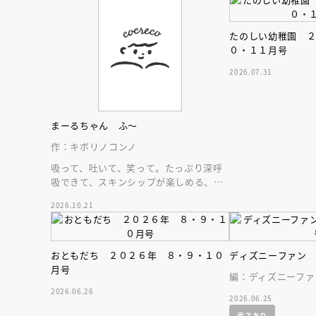
たのしい幼稚園 
０・１１月号
2026.07.31
まーるちゃん ふ～
作：キボリノコンノ
吸って、吐いて、笑って。たっぷり深呼
吸できて、スキンシップが楽しめる、大
人気木彫作家、キボリノコンノ初のファ
2026.10.21
ーストブック。
おともだち ２０２６年 ８・９・１０
ディズニーファン
月号
編：ディズニーファ
会員限定
オ
2026.06.26
2026.06.25
【アーカイ
電子あり