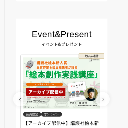
Event&Present
イベント&プレゼント
コクリコ
えほん通信
会員限定
オンライン
会員限定
談社児
【アーカイブ配信中】講談社絵本新
アーカ