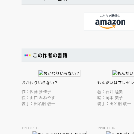
この作者の書籍
おかわりいらない？
もんだいはプレゼ
作：佐藤 多佳子
著：石井 睦美
絵：山口 みねやす
絵：岡本 美子
装丁：田名網 敬一
装丁：田名網 敬一
1991.03.15
1990.11.16