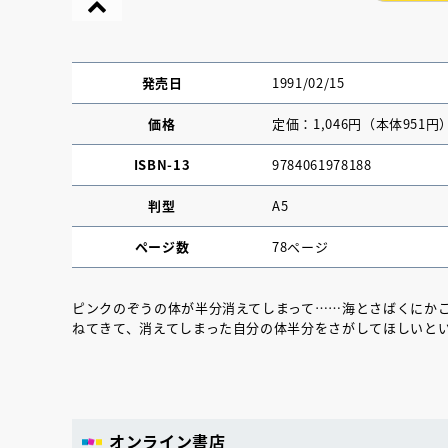
発売日
1991/02/15
価格
定価：1,046円（本体951円
ISBN-13
9784061978188
判型
A5
ページ数
78ページ
ピンクのぞうの体が半分消えてしまって……海とさばくにか
ねてきて、消えてしまった自分の体半分をさがしてほしいと
『NO.６再会』
イト ＃４ 20
2025.02.17
オンライン書店