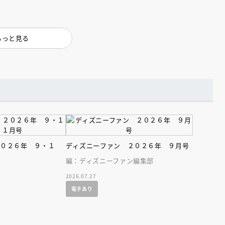
インセミナー 受賞作家
童文学新人賞】受賞作家と前
者が語る「絵本創作実践
員に聞く「児童文学創作セミ
5-10-31
もっと見る
２０２６年 ９・１
ディズニーファン ２０２６年 ９月号
編：ディズニーファン編集部
2026.07.27
電子あり