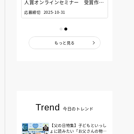
選考委
人賞オンラインセミナー 受賞作家
童文学
ナー」
と担当編集者が語る「絵本創作実践
員に聞
応募締切
2025-10-31
講座」
もっと見る
Trend
今日のトレンド
【父の日特集】子どもといっし
ょに読みたい「お父さんの物