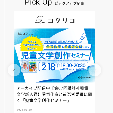
Pick Up
ピックアップ記事
アーカイブ配信中【第67回講談社児童
『神の
文学新人賞】受賞作家と前選考委員に聞
く「児童文学創作セミナー」
2026.01.30
2025.12.23