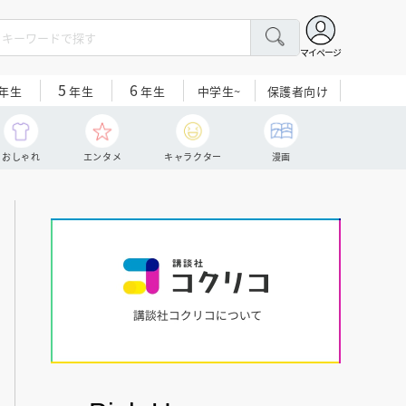
マイページ
5
6
中学生~
保護者向け
年生
年生
年生
おしゃれ
エンタメ
キャラクター
漫画