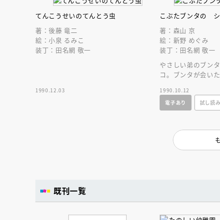
てんこうせいのてんとう虫
こぶたブンタの 
著：後藤 竜二
著：森山 京
絵：小泉 るみこ
絵：新野 めぐみ
装丁：田名網 敬一
装丁：田名網 敬一
やさしい弟のブン
コ。ブンタが会い
デレラ？ こぶた
1990.12.03
1990.10.12
シリーズ第２話。
電子あり
試し読
既刊一覧