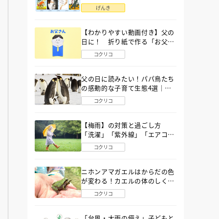
語」６選
げんき
【わかりやすい動画付き】父の
日に！ 折り紙で作る「お父さ
ん」の簡単な折り方
コクリコ
父の日に読みたい！パパ鳥たち
の感動的な子育て生態4選｜図
鑑MOVE
コクリコ
【梅雨】の対策と過ごし方
「洗濯」「紫外線」「エアコ
ン」「ゲリラ豪雨」…〔気象予
コクリコ
報士が完全ガイド〕
ニホンアマガエルはからだの色
が変わる！カエルの体のしくみ
から両生類の特ちょうまで図鑑
コクリコ
MOVEが解説！
「台風・大雨の備え」子どもと