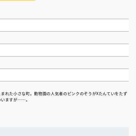
）
こまれた小さな町。動物園の人気者のピンクのぞうがXたんていをたず
いいますが……。
（あさのあつこ）特設サ
フリースクールという選択
26年９月30日発売決定！
2026.03.31