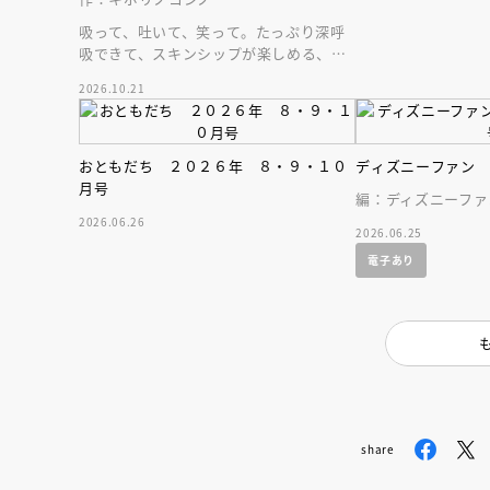
吸って、吐いて、笑って。たっぷり深呼
吸できて、スキンシップが楽しめる、大
人気木彫作家、キボリノコンノ初のファ
2026.10.21
ーストブック。
おともだち ２０２６年 ８・９・１０
ディズニーファン
月号
編：ディズニーファ
2026.06.26
2026.06.25
電子あり
share