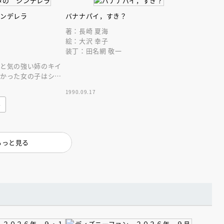
シンデレラ
バナナパイ，すき？
著：長崎 夏海
絵：大沢 幸子
装丁：田名網 敬一
タと気の強い姉のキイ
たかった女の子はシン
の姉弟のたのしい童話
1990.09.17
み
もっと見る