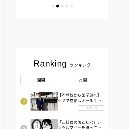
Ranking
ランキング
週間
月間
【不登校から医学部へ】
中２で成績はオール１
「昼夜逆転」したわが子
コクリコ
を”夜遊び”に連れ出した
母の気づき
「正社員の落とし穴」シ
ングルマザーを待ってい