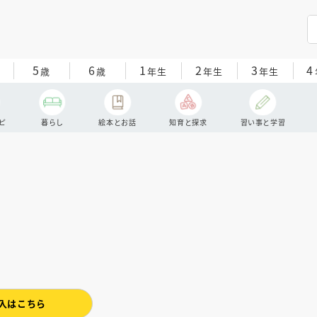
5
6
1
2
3
4
歳
歳
年生
年生
年生
ピ
暮らし
絵本とお話
知育と探求
習い事と学習
入はこちら