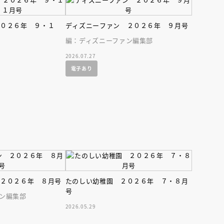
２０２６年 ９・１
ディズニーファン ２０２６年 ９月号
編：ディズニーファン編集部
2026.07.27
電子あり
えほん通信
 ２０２６年 ８月号
たのしい幼稚園 ２０２６年 ７・８月
号
ン編集部
ンライン
会員限定
オンライン
2026.05.29
ブ配信中】講談社絵本新
アーカイブ配信中【第67回講