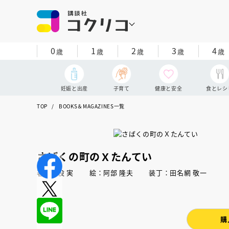
0
1
2
3
4
歳
歳
歳
歳
歳
妊娠と出産
子育て
健康と安全
食とレシ
TOP
BOOKS＆MAGAZINES一覧
さばくの町のＸたんてい
著：別役 実 絵：阿部 隆夫 装丁：田名網 敬一
購