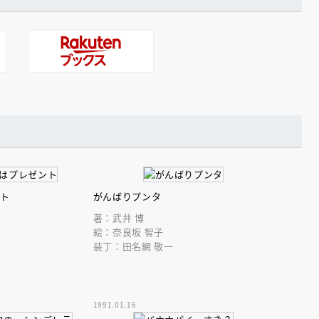
ント
がんばりプンタ
著：武井 博
絵：奈良坂 智子
装丁：田名網 敬一
1991.01.16