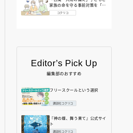
家族の命を守る事前対策を「防
災アドバイザー」が解説
コクリコ
Editor’s Pick Up
編集部のおすすめ
フリースクールという選択
講談社コクリコ
『神の蝶、舞う果て』公式サイ
ト
講談社コクリコ