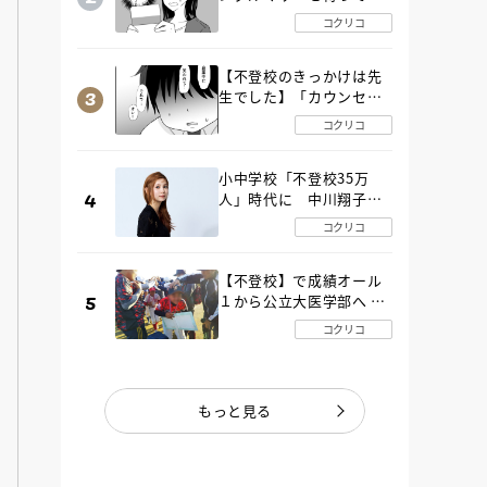
た“魔の２年間”【後編】
コクリコ
【不登校のきっかけは先
生でした】「カウンセリ
ングの時間」生徒の情報
コクリコ
をバラしたのは…《第２
話》
小中学校「不登校35万
人」時代に 中川翔子さ
んが審査委員長「不登校
コクリコ
生動画甲子園 2026」が開
催
【不登校】で成績オール
１から公立大医学部へ 中
２で起立性調節障害「治
コクリコ
るまで３年」の診断 その
とき母は
もっと見る