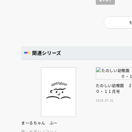
人賞オンラ
と担当編集
応募締切
202
講座」
関連シリーズ
たのしい幼稚園 
０・１１月号
2026.07.31
まーるちゃん ふ～
作：キボリノコンノ