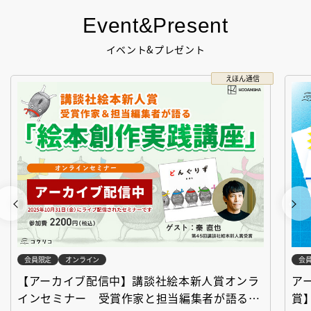
Event&Present
イベント&プレゼント
えほん通信
会員限定
オンライン
会
【アーカイブ配信中】講談社絵本新人賞オンラ
ア
インセミナー 受賞作家と担当編集者が語る
賞