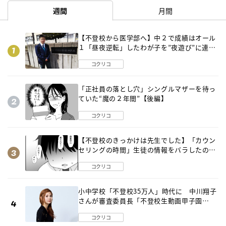
週間
月間
【不登校から医学部へ】中２で成績はオール
１「昼夜逆転」したわが子を”夜遊び”に連れ
出した母の気づき
コクリコ
「正社員の落とし穴」シングルマザーを待っ
ていた“魔の２年間”【後編】
コクリコ
【不登校のきっかけは先生でした】「カウン
セリングの時間」生徒の情報をバラしたの
は…《第２話》
コクリコ
小中学校「不登校35万人」時代に 中川翔子
さんが審査委員長「不登校生動画甲子園
2026」が開催
コクリコ