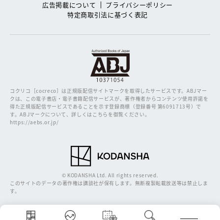
広告掲載について
プライバシーポリシー
特定商取引法に基づく表記
コクリコ［cocreco］は正規版配信サイトマークを取得したサービスです。
ABJマー
クは、この電子書店・電子書籍配信サービスが、著作権者からコンテンツ使用許諾を
得た正規版配信サービスであることを示す登録商標（登録番号 第6091713号）で
す。ABJマークについて、詳しくはこちらを御覧ください。
https://aebs.or.jp/
© KODANSHA Ltd. All rights reserved.
このサイトのデータの著作権は講談社が保有します。無断複製転載放送等は禁止しま
す。