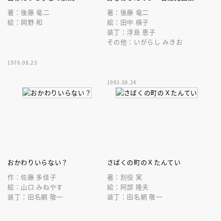
著：後藤 竜二
著：後藤 竜二
絵：岡野 和
絵：田中 槙子
装丁：浮島 恵子
その他：いがらし みきお
1976.08.23
1993.08.24
おかわりいらない？
さばくの町のＸたんてい
作：佐藤 多佳子
著：別役 実
絵：山口 みねやす
絵：阿部 隆夫
装丁：田名網 敬一
装丁：田名網 敬一