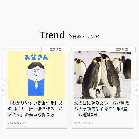
Trend
今日のトレンド
コクリコ
コクリコ
【わかりやすい動画付き】父
父の日に読みたい！パパ鳥た
の日に！ 折り紙で作る「お
ちの感動的な子育て生態4選
父さん」の簡単な折り方
｜図鑑MOVE
2026.05.17
2025.06.13