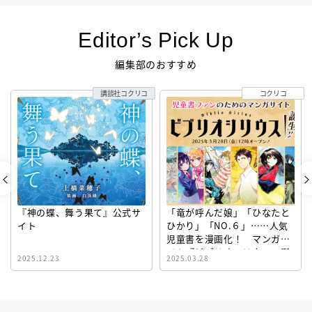
Editor’s Pick Up
編集部のおすすめ
講談社コクリコ
コクリコ
『神の蝶、舞う果て』公式サ
「竜が呼んだ娘」「ひなたと
イト
ひかり」「NO.６」……人気
児童書を漫画化！ マンガサ
イト『ビブリオシリウス』誕
2025.12.23
2025.03.28
生！