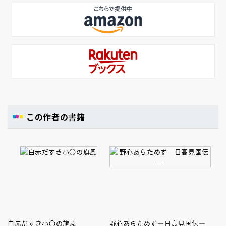
この作者の書籍
白赤だすき小〇の旗風
野心あらためず―日高見国伝―