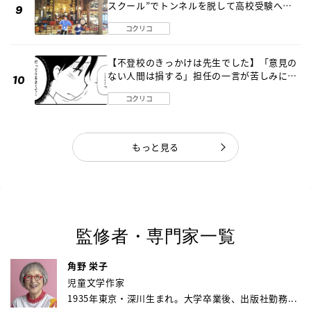
スクール”でトンネルを脱して高校受験へ
〔元野球少年の実話〕
コクリコ
【不登校のきっかけは先生でした】「意見の
ない人間は損する」担任の一言が苦しみに…
《第１話》
コクリコ
もっと見る
監修者・専門家一覧
角野 栄子
児童文学作家
1935年東京・深川生まれ。大学卒業後、出版社勤務...