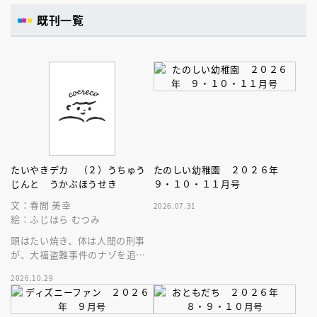
既刊一覧
たいやきデカ （２）うちゅう
たのしい幼稚園 ２０２６年
じんと うかぶほうせき
９・１０・１１月号
文：春間 美幸
2026.07.31
絵：ふじはら むつみ
頭はたい焼き、体は人間の刑事
が、大福盗難事件のナゾを追
う！５歳から読めるエンタメ読
2026.10.29
み物の新シリーズ第２巻目。