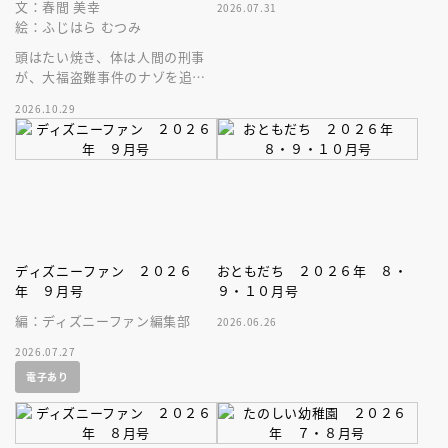
文：春間 美幸
2026.07.31
絵：ふじはら むつみ
頭はたい焼き、体は人間の刑事
が、大福盗難事件のナゾを追
う！５歳から読めるエンタメ読
2026.10.29
み物の新シリーズ第２巻目。
ディズニーファン ２０２６
おともだち ２０２６年 ８・
年 ９月号
９・１０月号
編：ディズニーファン編集部
2026.06.26
2026.07.27
電子あり