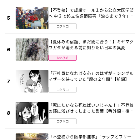
【不登校】で成績オール１から公立大医学部
へ 中２で起立性調節障害「治るまで３年」の
診断 そのとき母は
コクリコ
【夏休みの宿題、まだ間に合う！】ミヤマク
ワガタが消える前に知りたい日本の異変
Aneひめ
「正社員になれば安心」のはずが…シングル
マザーを待っていた“魔の２年間”【前編】
コクリコ
「死にたいなら死ねばいいじゃん！」不登校
の姉に浴びせてしまった言葉【番外編・後
編】
コクリコ
「不登校から医学部進学」“ラップとフリー