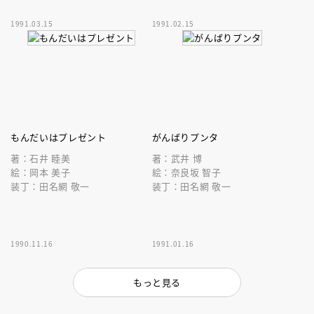
1991.03.15
1991.02.15
もんだいはプレゼント
がんばりプンタ
著：石井 睦美
著：武井 博
絵：岡本 美子
絵：奈良坂 智子
装丁：田名網 敬一
装丁：田名網 敬一
1990.11.16
1991.01.16
もっと見る