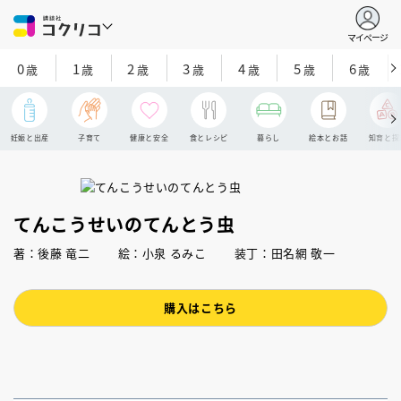
マイページ
0
1
2
3
4
5
6
歳
歳
歳
歳
歳
歳
歳
妊娠と出産
子育て
健康と安全
食とレシピ
暮らし
絵本とお話
知育と探
てんこうせいのてんとう虫
著：後藤 竜二 絵：小泉 るみこ 装丁：田名網 敬一
購入はこちら