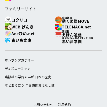
ファミリーサイト
講談社の
コクリコ
動く図鑑MOVE
WEB げんき
TELEMAGA.net
講談社
Aneひめ.net
えほん通信
はやみねかおる FAN CLUB
青い鳥文庫
赤い夢学園
ボンボンアカデミー
ディズニーファン
講談社の学習まんが 日本の歴史
本とあそぼう 全国訪問おはなし隊
お問い合わせ
利用規約