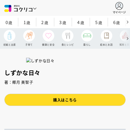
マイページ
0
1
2
3
4
5
6
歳
歳
歳
歳
歳
歳
歳
妊娠と出産
子育て
健康と安全
食とレシピ
暮らし
絵本とお話
知育と探
しずかな日々
著：椰月 美智子
購入はこちら