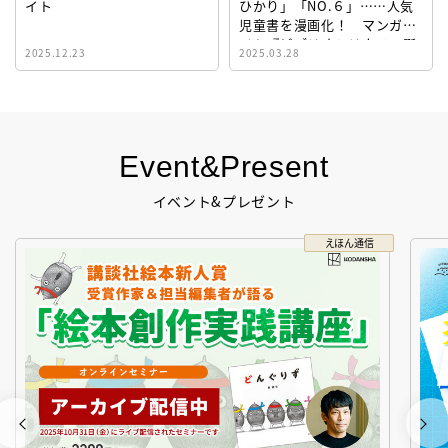
イト
ひかり」「NO.６」……人気
児童書を漫画化！ マンガサ
イト『ビブリオシリウス』誕
2025.12.23
2025.03.28
生！
Event&Present
イベント&プレゼント
えほん通信