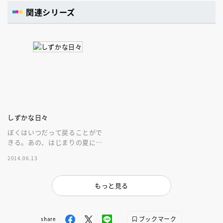
関連シリーズ
しずかな日々
ぼくはいつだって戻ることがで
きる。あの、はじまりの夏に
――。野間児童文芸賞、坪田譲
2014.06.13
治文学賞をダブル受賞した感動
作。
もっと見る
ブックマーク
share