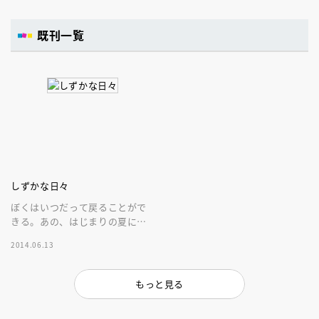
既刊一覧
しずかな日々
ぼくはいつだって戻ることがで
きる。あの、はじまりの夏に
――。野間児童文芸賞、坪田譲
2014.06.13
治文学賞をダブル受賞した感動
作。
もっと見る