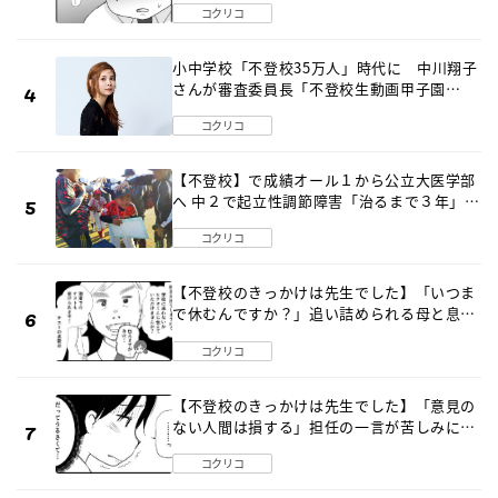
コクリコ
小中学校「不登校35万人」時代に 中川翔子
さんが審査委員長「不登校生動画甲子園
2026」が開催
コクリコ
【不登校】で成績オール１から公立大医学部
へ 中２で起立性調節障害「治るまで３年」の
診断 そのとき母は
コクリコ
【不登校のきっかけは先生でした】「いつま
で休むんですか？」追い詰められる母と息子
《第６話》
コクリコ
【不登校のきっかけは先生でした】「意見の
ない人間は損する」担任の一言が苦しみに…
《第１話》
コクリコ