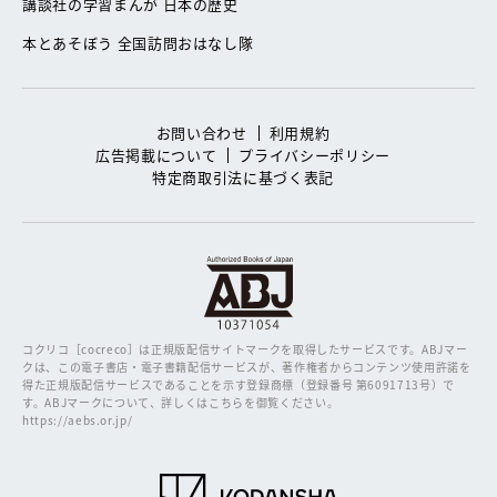
講談社の学習まんが 日本の歴史
本とあそぼう 全国訪問おはなし隊
お問い合わせ
利用規約
広告掲載について
プライバシーポリシー
特定商取引法に基づく表記
コクリコ［cocreco］は正規版配信サイトマークを取得したサービスです。
ABJマー
クは、この電子書店・電子書籍配信サービスが、著作権者からコンテンツ使用許諾を
得た正規版配信サービスであることを示す登録商標（登録番号 第6091713号）で
す。ABJマークについて、詳しくはこちらを御覧ください。
https://aebs.or.jp/