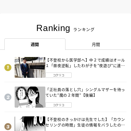
Ranking
ランキング
週間
月間
【不登校から医学部へ】中２で成績はオール
１「昼夜逆転」したわが子を”夜遊び”に連れ
出した母の気づき
コクリコ
「正社員の落とし穴」シングルマザーを待っ
ていた“魔の２年間”【後編】
コクリコ
【不登校のきっかけは先生でした】「カウン
セリングの時間」生徒の情報をバラしたの
は…《第２話》