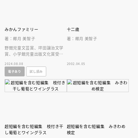
みかんファミリー
十二歳
著：椰月 美智子
著：椰月 美智子
野間児童文芸賞、坪田譲治文学
賞、小学館児童出版文化賞受賞
の椰月美智子が鮮やかに描く家
2024.08.08
2002.04.05
族。大人も読むべき、明るく泣
電子あり
試し読み
ける感動作。
超短編を含む短編集 枝付き干
超短編を含む短編集 みきわめ
し葡萄とワイングラス
検定