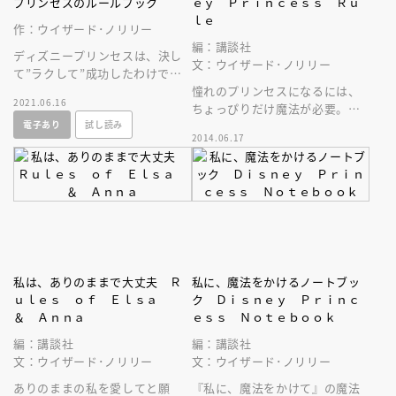
プリンセスのルールブック
ｅｙ Ｐｒｉｎｃｅｓｓ Ｒｕ
ｌｅ
作：ウイザード･ノリリー
編：講談社
ディズニープリンセスは、決し
文：ウイザード･ノリリー
て”ラクして”成功したわけでは
ない、彼女たちから学ぶ、勝ち
憧れのプリンセスになるには、
2021.06.16
組のルール！
ちょっぴりだけ魔法が必要。優
電子あり
試し読み
しさと心の強さを見習えば、き
2014.06.17
っとあなたの中のプリンセスに
出会える！
私は、ありのままで大丈夫 Ｒ
私に、魔法をかけるノートブッ
ｕｌｅｓ ｏｆ Ｅｌｓａ
ク Ｄｉｓｎｅｙ Ｐｒｉｎｃ
＆ Ａｎｎａ
ｅｓｓ Ｎｏｔｅｂｏｏｋ
編：講談社
編：講談社
文：ウイザード･ノリリー
文：ウイザード･ノリリー
ありのままの私を愛してと願
『私に、魔法をかけて』の魔法