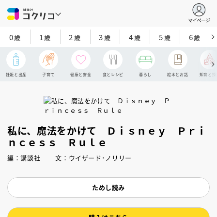
マイページ
0
1
2
3
4
5
6
歳
歳
歳
歳
歳
歳
歳
妊娠と出産
子育て
健康と安全
食とレシピ
暮らし
絵本とお話
知育と探
私に、魔法をかけて Ｄｉｓｎｅｙ Ｐｒｉ
ｎｃｅｓｓ Ｒｕｌｅ
編：講談社 文：ウイザード･ノリリー
ためし読み