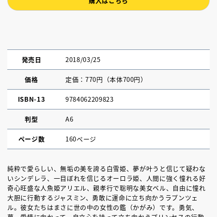
購入はこちら
発売日
2018/03/25
価格
定価：770円（本体700円）
ISBN-13
9784062209823
判型
A6
ページ数
160ページ
純粋で愛らしい、無垢の美を誇る白雪姫、夢が叶うと信じて疑わな
いシンデレラ、一目ぼれを信じるオーロラ姫、人間に強く憧れる好
奇心旺盛な人魚姫アリエル、親孝行で聡明な美女ベル、自由に憧れ
大胆に行動するジャスミン、勇敢に運命に立ち向かうラプンツェ
ル。彼女たちはまさに世の中の女性の鑑（かがみ）です。勇気、
夢、愛情に向かって、自立心を持って立ち向かうプリンセスの行動