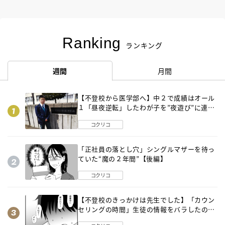
Ranking
ランキング
週間
月間
【不登校から医学部へ】中２で成績はオール
１「昼夜逆転」したわが子を”夜遊び”に連れ
出した母の気づき
コクリコ
「正社員の落とし穴」シングルマザーを待っ
ていた“魔の２年間”【後編】
コクリコ
【不登校のきっかけは先生でした】「カウン
セリングの時間」生徒の情報をバラしたの
は…《第２話》