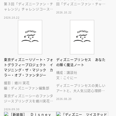
第３回「ディズニーファン・チ
回「ディズニーファン・チャレ
ャレンジ」チャレンジコース＆
ンジ」、スター・ウォーズコー
2026.10.22
東京ディズニーリゾートコース
スの問題、答えと解説を収録し
2026.10.22
のすべての問題、答えと解説を
た本です！
収録した本！
東京ディズニーリゾート・フォ
ディズニープリンセス あなた
トグラフィープロジェクト イ
の輝く魔法ノート
マジニング・ザ・マジック カ
構成：講談社
ラー・オブ・ファンタジー
文：こぐにー
撮影：蜷川 実花
ディズニープリンセスの美しい
編：ディズニーファン編集部
アートと、大人気公認心理師に
東京ディズニーシーのファンタ
よる温かなメッセージ。自己受
2026.08.20
ジースプリングスを蜷川実花が
容ジャーナル・ワークブックの
撮る
決定版！
2026.09.30