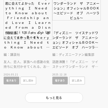
［新装版］ Ｄｉｓｎｅｙ 君
『ディズニー ツイステッドワ
に会えてよかった Ｅｖｅｒｙ
ンダーランド ザ アニメーシ
ｔｈｉｎｇ Ｉ Ｎｅｅｄ ｔ
ョン』オフィシャルＢＯＯＫ～
ｏ Ｋｎｏｗ ａｂｏｕｔ Ｆ
エピソード オブ ハーツラビ
ｒｉｅｎｄｓｈｉｐ ａｎｄ
ュル～
編：講談社
編：ディズニーファン編集部
Ｌｏｖｅ Ｉ Ｌｅａｒｎｅ
ｄ ｆｒｏｍ ａ Ｄｉｓｎｅ
友人、恋人、家族への感謝の気
話題沸騰！「ディズニー ツイ
ｙ Ｌｉｔｔｌｅ Ｇｏｌｄｅ
持ちに気付かせてくれる、お守
ステッドワンダーランド ザ
ｎ Ｂｏｏｋ
りのような一冊です。「Ｄｉｓ
アニメーション」の公式ブッ
2026.05.21
2025.12.18
ｎｅｙ 君に会えてよかった」
ク！ ボイスキャストインタビ
電子あり
試し読み
電子あり
試し読み
の新装版。
ュー大充実！
もっと見る