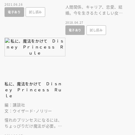
ない、彼女たちから学ぶ、勝ち
2021.06.16
組のルール！
人間関係、キャリア、恋愛、結
電子あり
試し読み
婚。今を生きるたくましい女性
になるためには、ディズニープ
2018.04.27
リンセスがお手本！
電子あり
試し読み
私に、魔法をかけて Ｄｉｓｎ
ｅｙ Ｐｒｉｎｃｅｓｓ Ｒｕ
ｌｅ
編：講談社
文：ウイザード･ノリリー
憧れのプリンセスになるには、
ちょっぴりだけ魔法が必要。優
しさと心の強さを見習えば、き