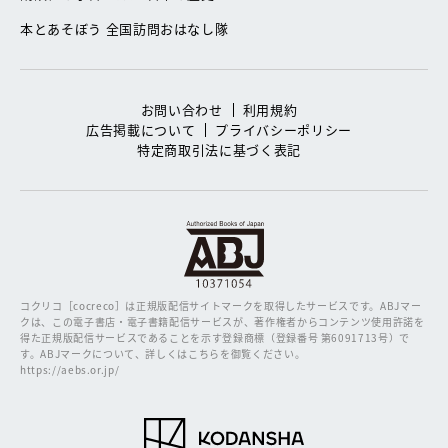
本とあそぼう 全国訪問おはなし隊
お問い合わせ
利用規約
広告掲載について
プライバシーポリシー
特定商取引法に基づく表記
コクリコ［cocreco］は正規版配信サイトマークを取得したサービスです。
ABJマー
クは、この電子書店・電子書籍配信サービスが、著作権者からコンテンツ使用許諾を
得た正規版配信サービスであることを示す登録商標（登録番号 第6091713号）で
す。ABJマークについて、詳しくはこちらを御覧ください。
https://aebs.or.jp/