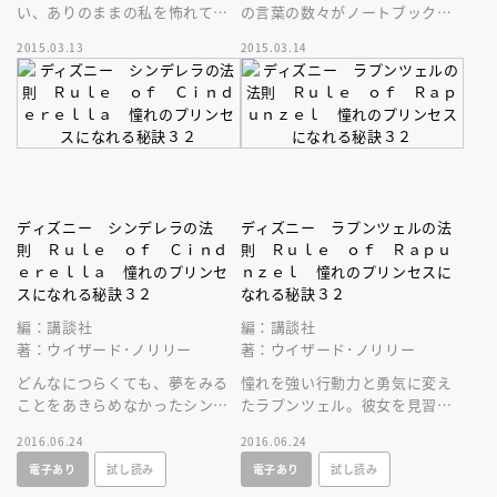
い、ありのままの私を怖れてい
の言葉の数々がノートブック
ませんか？アナとエルサと一緒
に。自分に魔法をかけて、幸せ
2015.03.13
2015.03.14
に、「私」を大切にする心を探
になりましょう！
す旅へ！
ディズニー シンデレラの法
ディズニー ラプンツェルの法
則 Ｒｕｌｅ ｏｆ Ｃｉｎｄ
則 Ｒｕｌｅ ｏｆ Ｒａｐｕ
ｅｒｅｌｌａ 憧れのプリンセ
ｎｚｅｌ 憧れのプリンセスに
スになれる秘訣３２
なれる秘訣３２
編：講談社
編：講談社
著：ウイザード･ノリリー
著：ウイザード･ノリリー
どんなにつらくても、夢をみる
憧れを強い行動力と勇気に変え
ことをあきらめなかったシンデ
たラプンツェル。彼女を見習
レラを見習って、舞踏会でいち
い、見知らぬ世界へ踏みだしま
2016.06.24
2016.06.24
ばんの輝きをはなつ、本物のお
しょう。本当の自分は、きっと
電子あり
試し読み
電子あり
試し読み
姫様に！
みつかります。