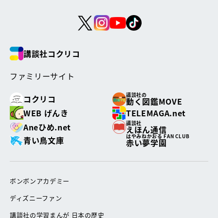
講談社コクリコ
ファミリーサイト
講談社の
コクリコ
動く図鑑MOVE
WEB げんき
TELEMAGA.net
講談社
Aneひめ.net
えほん通信
はやみねかおる FAN CLUB
青い鳥文庫
赤い夢学園
ボンボンアカデミー
ディズニーファン
講談社の学習まんが 日本の歴史