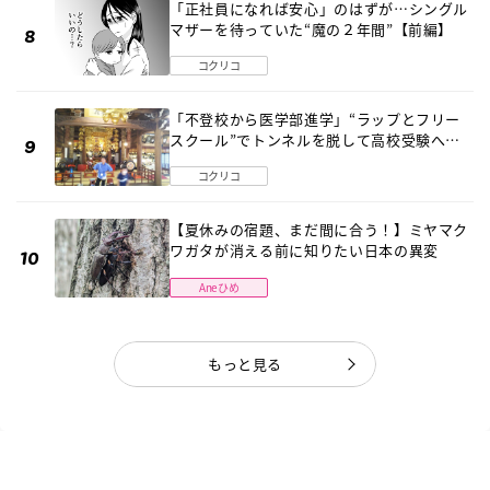
「正社員になれば安心」のはずが…シングル
マザーを待っていた“魔の２年間”【前編】
コクリコ
「不登校から医学部進学」“ラップとフリー
スクール”でトンネルを脱して高校受験へ
〔元野球少年の実話〕
コクリコ
【夏休みの宿題、まだ間に合う！】ミヤマク
ワガタが消える前に知りたい日本の異変
Aneひめ
もっと見る