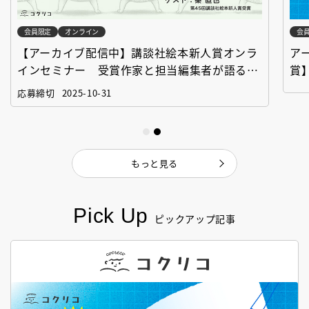
会員限定
オンライン
会
【アーカイブ配信中】講談社絵本新人賞オンラ
ア
インセミナー 受賞作家と担当編集者が語る
賞
「絵本創作実践講座」
作
応募締切
2025-10-31
もっと見る
Pick Up
ピックアップ記事