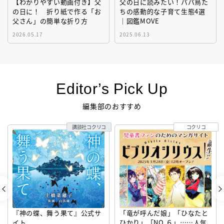
【わかりやすい動画付き】父
父の日に読みたい！パパ鳥た
の日に！ 折り紙で作る「お
ちの感動的な子育て生態4選
父さん」の簡単な折り方
｜図鑑MOVE
2026.05.17
2025.06.13
Editor’s Pick Up
編集部のおすすめ
講談社コクリコ
コクリコ
『神の蝶、舞う果て』公式サ
「竜が呼んだ娘」「ひなたと
イト
ひかり」「NO.６」……人気