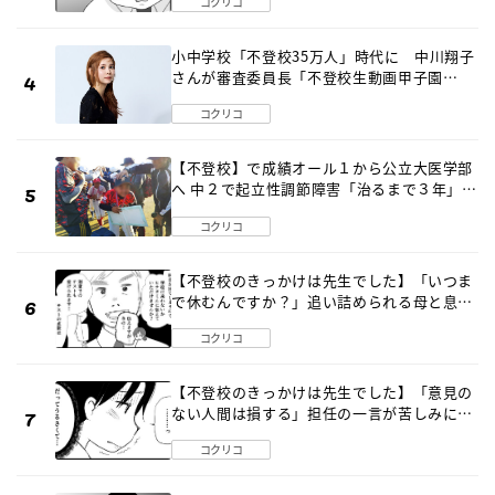
コクリコ
小中学校「不登校35万人」時代に 中川翔子
さんが審査委員長「不登校生動画甲子園
2026」が開催
コクリコ
【不登校】で成績オール１から公立大医学部
へ 中２で起立性調節障害「治るまで３年」の
診断 そのとき母は
コクリコ
【不登校のきっかけは先生でした】「いつま
で休むんですか？」追い詰められる母と息子
《第６話》
コクリコ
【不登校のきっかけは先生でした】「意見の
ない人間は損する」担任の一言が苦しみに…
《第１話》
コクリコ