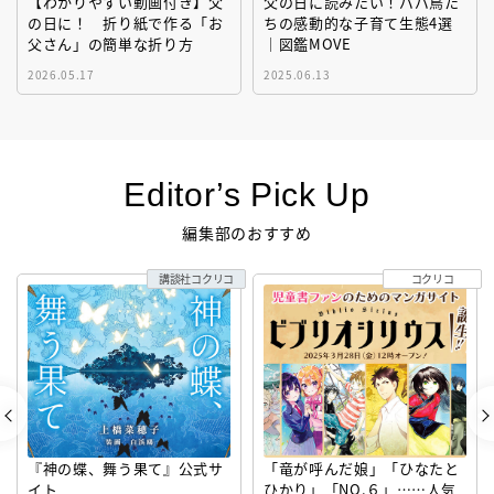
【わかりやすい動画付き】父
父の日に読みたい！パパ鳥た
の日に！ 折り紙で作る「お
ちの感動的な子育て生態4選
父さん」の簡単な折り方
｜図鑑MOVE
2026.05.17
2025.06.13
Editor’s Pick Up
編集部のおすすめ
講談社コクリコ
コクリコ
『神の蝶、舞う果て』公式サ
「竜が呼んだ娘」「ひなたと
イト
ひかり」「NO.６」……人気