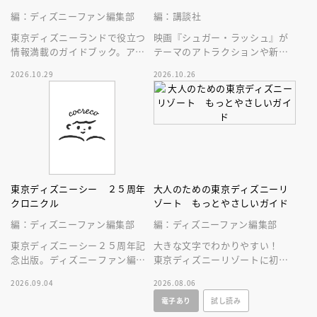
編：ディズニーファン編集部
編：講談社
東京ディズニーランドで役立つ
映画『シュガー・ラッシュ』が
情報満載のガイドブック。アト
テーマのアトラクションや新生
ラクション、ショー、レストラ
スペース・マウンテンはじめ、
2026.10.29
2026.10.26
ン、グッズまでが１冊に！
東京ディズニーランドの最新情
報をお届け！
東京ディズニーシー ２５周年
大人のための東京ディズニーリ
クロニクル
ゾート もっとやさしいガイド
編：ディズニーファン編集部
編：ディズニーファン編集部
東京ディズニーシー２５周年記
大きな文字でわかりやすい！
念出版。ディズニーファン編集
東京ディズニーリゾートに初め
部の独自取材と秘蔵写真で構成
ていく人、またはお久しぶりの
2026.09.04
2026.08.06
したパークファン必見の２５年
人へ贈る、やさしいガイドブッ
電子あり
試し読み
史！
ク。