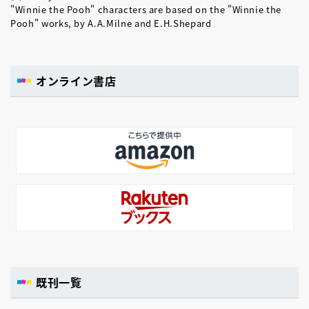
"Winnie the Pooh" characters are based on the "Winnie the
Pooh" works, by A.A.Milne and E.H.Shepard
オンライン書店
既刊一覧