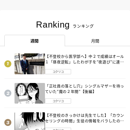
Ranking
ランキング
週間
月間
【不登校から医学部へ】中２で成績はオール
１「昼夜逆転」したわが子を”夜遊び”に連れ
出した母の気づき
コクリコ
「正社員の落とし穴」シングルマザーを待っ
ていた“魔の２年間”【後編】
コクリコ
【不登校のきっかけは先生でした】「カウン
セリングの時間」生徒の情報をバラしたの
は…《第２話》