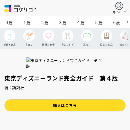
マイページ
0
1
2
3
4
5
6
歳
歳
歳
歳
歳
歳
歳
妊娠と出産
子育て
健康と安全
食とレシピ
暮らし
絵本とお話
知育と探
東京ディズニーランド完全ガイド 第４版
編：講談社
購入はこちら