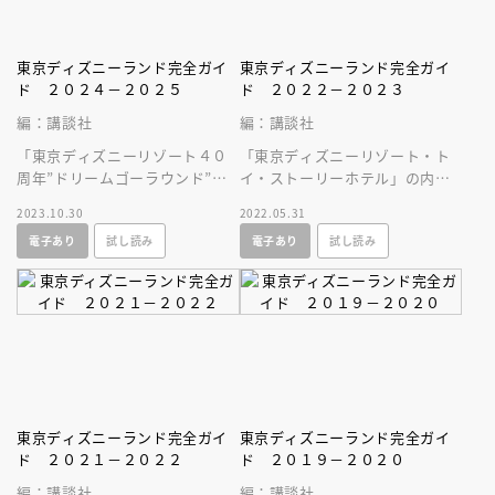
東京ディズニーランド完全ガイ
東京ディズニーランド完全ガイ
ド ２０２４－２０２５
ド ２０２２－２０２３
編：講談社
編：講談社
「東京ディズニーリゾート４０
「東京ディズニーリゾート・ト
周年”ドリームゴーラウンド”」
イ・ストーリーホテル」の内容
をはじめ、パークで楽しむため
をはじめ、東京ディズニーリゾ
2023.10.30
2022.05.31
の最新情報をいち早くお届けい
ートの最新情報をいち早く紹介
電子あり
試し読み
電子あり
試し読み
たします！
いたします！
東京ディズニーランド完全ガイ
東京ディズニーランド完全ガイ
ド ２０２１－２０２２
ド ２０１９－２０２０
編：講談社
編：講談社