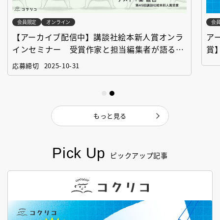
会員限定
オンライン
会
【アーカイブ配信中】講談社絵本新人賞オンラ
ア
インセミナー 受賞作家と担当編集者が語る
賞
「絵本創作実践講座」
作
応募締切
2025-10-31
もっと見る
Pick Up
ピックアップ記事