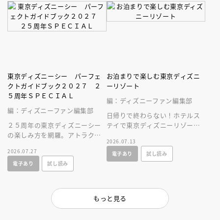
東京ディズニーシー パーフェ
お泊まりで楽しむ東京ディズニ
クトガイドブック２０２７ ２
ーリゾート
５周年ＳＰＥＣＩＡＬ
編：ディズニーファン編集部
編：ディズニーファン編集部
日帰りで終わらない！ホテルス
２５周年の東京ディズニーシー
テイで東京ディズニーリゾート
の楽しみ方を網羅。アトラクシ
をとことん楽しむ情報満載の一
2026.07.13
ョンやショー、レストラン、シ
冊が新登場！
2026.07.27
電子あり
試し読み
ョップ情報に加え、使いやすい
電子あり
試し読み
マップつき！
もっと見る