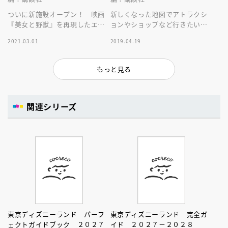
ついに新施設オープン！ 映画
新しくなった地図でアトラクシ
『美女と野獣』を再現したエリ
ョンやショップなど行きたい施
アやミニーに出会えるスタジ
設をすぐに探せます！ 巻頭特
2021.03.01
2019.04.19
オ、ベイマックスのアトラクシ
集では、おすすめメニュー＆グ
ョンをご紹介！
ッズを紹介！
もっと見る
関連シリーズ
東京ディズニーランド パーフ
東京ディズニーランド 完全ガ
ェクトガイドブック ２０２７
イド ２０２７－２０２８