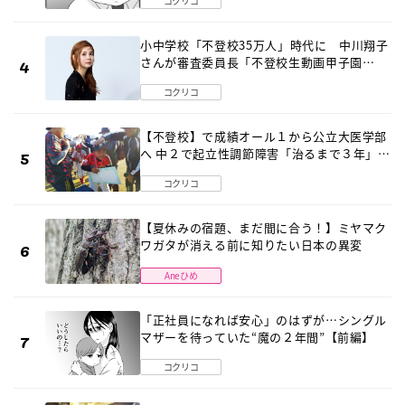
コクリコ
小中学校「不登校35万人」時代に 中川翔子
さんが審査委員長「不登校生動画甲子園
2026」が開催
コクリコ
【不登校】で成績オール１から公立大医学部
へ 中２で起立性調節障害「治るまで３年」の
診断 そのとき母は
コクリコ
【夏休みの宿題、まだ間に合う！】ミヤマク
ワガタが消える前に知りたい日本の異変
Aneひめ
「正社員になれば安心」のはずが…シングル
マザーを待っていた“魔の２年間”【前編】
コクリコ