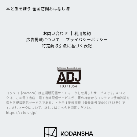
本とあそぼう 全国訪問おはなし隊
お問い合わせ
利用規約
広告掲載について
プライバシーポリシー
特定商取引法に基づく表記
コクリコ［cocreco］は正規版配信サイトマークを取得したサービスです。
ABJマー
クは、この電子書店・電子書籍配信サービスが、著作権者からコンテンツ使用許諾を
得た正規版配信サービスであることを示す登録商標（登録番号 第6091713号）で
す。ABJマークについて、詳しくはこちらを御覧ください。
https://aebs.or.jp/