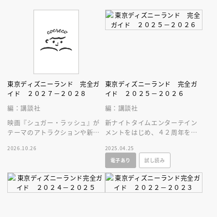
東京ディズニーランド 完全ガ
東京ディズニーランド 完全ガ
イド ２０２７－２０２８
イド ２０２５－２０２６
編：講談社
編：講談社
映画『シュガー・ラッシュ』が
新ナイトタイムエンターテイン
テーマのアトラクションや新生
メントをはじめ、４２周年を迎
スペース・マウンテンはじめ、
えてもなお進化し続ける東京デ
2026.10.26
2025.04.25
東京ディズニーランドの最新情
ィズニーランドの最新情報をお
電子あり
試し読み
報をお届け！
届けします！