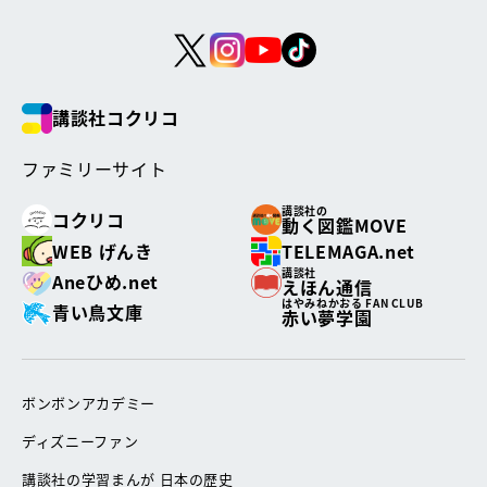
講談社コクリコ
ファミリーサイト
講談社の
コクリコ
動く図鑑MOVE
WEB げんき
TELEMAGA.net
講談社
Aneひめ.net
えほん通信
はやみねかおる FAN CLUB
青い鳥文庫
赤い夢学園
ボンボンアカデミー
ディズニーファン
講談社の学習まんが 日本の歴史