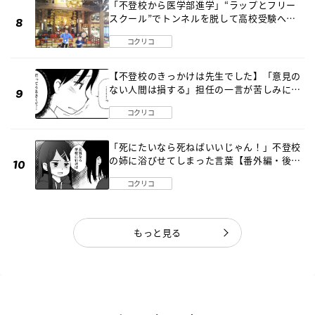
「不登校から医学部進学」“ラップとフリー
スクール”でトンネルを脱して高校受験へ
〔元野球少年の実話〕
コクリコ
【不登校のきっかけは先生でした】「意見の
ない人間は損する」担任の一言が苦しみに…
《第１話》
コクリコ
「死にたいなら死ねばいいじゃん！」不登校
の姉に浴びせてしまった言葉【番外編・後
編】
コクリコ
もっと見る