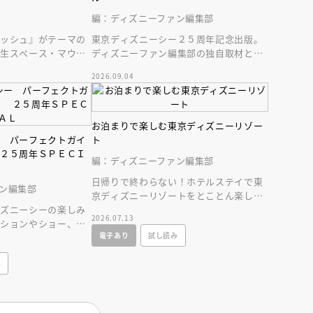
インセミナー 受賞作家
童文学新人賞】受賞作家と前
編：ディズニーファン編集部
者が語る「絵本創作実践
員に聞く「児童文学創作セミ
5-10-31
ラッシュ』がテーマの
東京ディズニーシー２５周年記念出版。
新生スペース・マウン
ディズニーファン編集部の独自取材と秘
ディズニーランドの最
蔵写真で構成したパークファン必見の２
2026.09.04
５年史！
お泊まりで楽しむ東京ディズニーリゾー
ー パーフェクトガイ
ト
 ２５周年ＳＰＥＣＩ
編：ディズニーファン編集部
日帰りで終わらない！ホテルステイで東
ン編集部
京ディズニーリゾートをとことん楽しむ
ィズニーシーの楽しみ
情報満載の一冊が新登場！
2026.07.13
クションやショー、レ
電子あり
試し読み
情報に加え、使いや
み