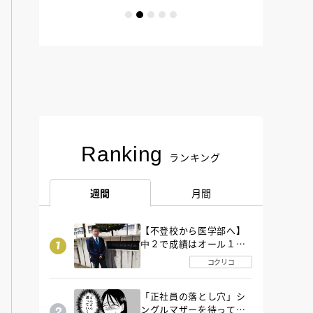
Ranking
ランキング
週間
月間
【不登校から医学部へ】
中２で成績はオール１
「昼夜逆転」したわが子
コクリコ
を”夜遊び”に連れ出した
母の気づき
「正社員の落とし穴」シ
ングルマザーを待ってい