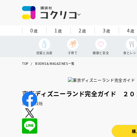
0
1
2
3
4
歳
歳
歳
歳
歳
妊娠と出産
子育て
健康と安全
食とレシ
TOP
BOOKS＆MAGAZINES一覧
東京ディズニーランド完全ガイド ２０
編：講談社
購