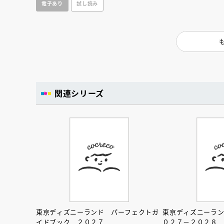
電子あり
試し読み
関連シリーズ
会員限定
オ
東京ディズニーランド パーフェクトガ
東京ディズニーラ
【アーカイ
イドブック ２０２７
０２７－２０２８