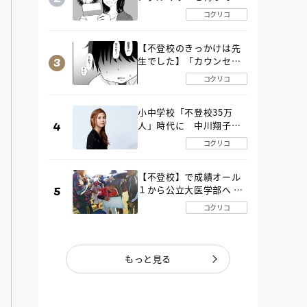
た“魔の２年間”【後編】
コクリコ
【不登校のきっかけは先
生でした】「カウンセリ
ングの時間」生徒の情報
コクリコ
をバラしたのは…《第２
話》
小中学校「不登校35万
人」時代に 中川翔子さ
んが審査委員長「不登校
コクリコ
生動画甲子園 2026」が開
催
【不登校】で成績オール
１から公立大医学部へ 中
２で起立性調節障害「治
コクリコ
るまで３年」の診断 その
とき母は
もっと見る