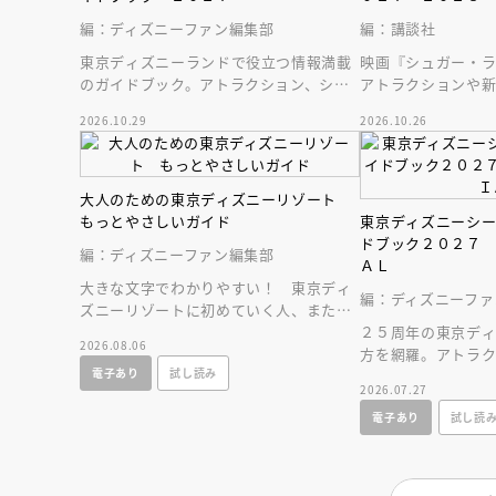
人賞オンラ
編：ディズニーファン編集部
編：講談社
と担当編集
応募締切
202
講座」
東京ディズニーランドで役立つ情報満載
映画『シュガー・
のガイドブック。アトラクション、ショ
アトラクションや
ー、レストラン、グッズまでが１冊に！
テンはじめ、東京
2026.10.29
2026.10.26
新情報をお届け！
大人のための東京ディズニーリゾート
もっとやさしいガイド
東京ディズニーシ
ドブック２０２７
編：ディズニーファン編集部
ＡＬ
大きな文字でわかりやすい！ 東京ディ
編：ディズニーファ
ズニーリゾートに初めていく人、または
お久しぶりの人へ贈る、やさしいガイド
２５周年の東京デ
2026.08.06
ブック。
方を網羅。アトラ
電子あり
試し読み
ストラン、ショップ
2026.07.27
すいマップつき！
電子あり
試し読