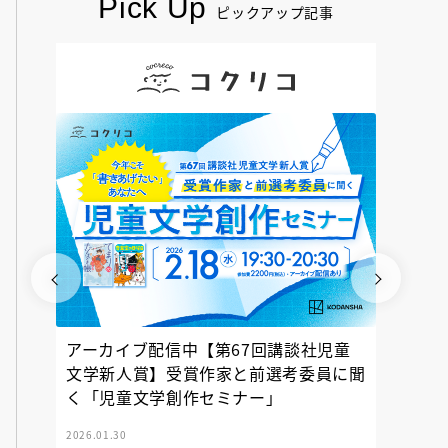
Pick Up
ピックアップ記事
アーカイブ配信中【第67回講談社児童
『神の
文学新人賞】受賞作家と前選考委員に聞
く「児童文学創作セミナー」
2026.01.30
2025.12.23