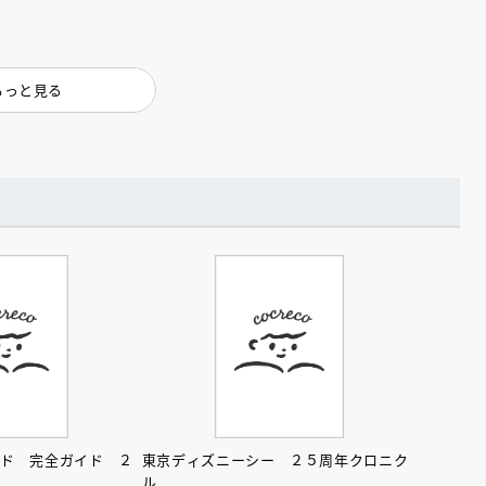
もっと見る
えほん通信
ンライン
会員限定
オンライン
ンド 完全ガイド ２
東京ディズニーシー ２５周年クロニク
ブ配信中】講談社絵本新
アーカイブ配信中【第67回講
ル