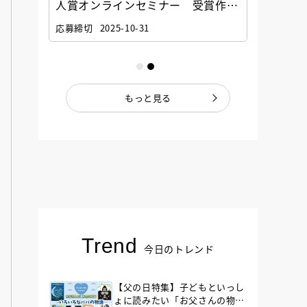
選考委
人賞オンラインセミナー 受賞作家
童文学
ナー」
と担当編集者が語る「絵本創作実践
員に聞
応募締切
2025-10-31
講座」
もっと見る
Trend
今日のトレンド
【父の日特集】子どもといっし
ょに読みたい「お父さんの物