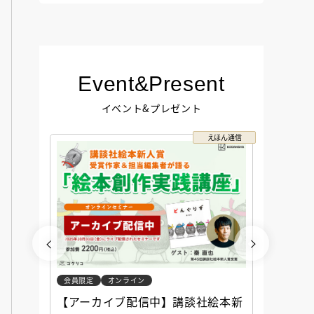
Event&Present
イベント&プレゼント
コクリコ
えほん通信
会員限定
オンライン
会員限定
談社児
【アーカイブ配信中】講談社絵本新
アーカ