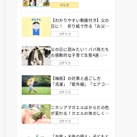
語」６選
げんき
【わかりやすい動画付き】父の
日に！ 折り紙で作る「お父さ
ん」の簡単な折り方
コクリコ
父の日に読みたい！パパ鳥たち
の感動的な子育て生態4選｜図
鑑MOVE
コクリコ
【梅雨】の対策と過ごし方
「洗濯」「紫外線」「エアコ
ン」「ゲリラ豪雨」…〔気象予
コクリコ
報士が完全ガイド〕
ニホンアマガエルはからだの色
が変わる！カエルの体のしくみ
から両生類の特ちょうまで図鑑
コクリコ
MOVEが解説！
「台風・大雨の備え」子どもと