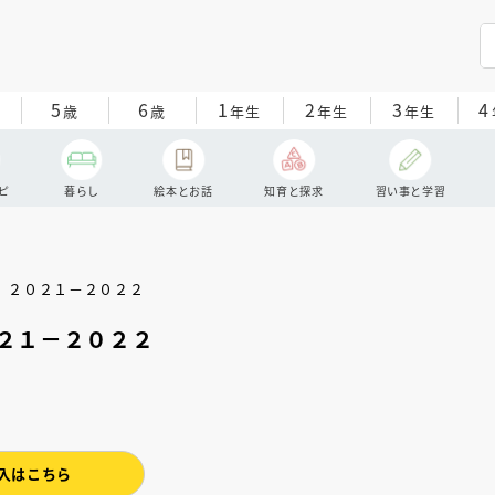
5
6
1
2
3
4
歳
歳
年生
年生
年生
ピ
暮らし
絵本とお話
知育と探求
習い事と学習
２１－２０２２
入はこちら