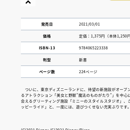
発売日
2021/03/01
価格
定価：1,375円（本体1,250
ISBN-13
9784065223338
判型
新書
ページ数
224ページ
ついに、東京ディズニーランドに、待望の新施設がオープン
るアトラクション「美女と野獣”魔法のものがたり”」を中心
『NO.６再会』
会えるグリーティング施設「ミニーのスタイルスタジオ」、
ッピーライド」と、一度には、遊びつくせない充実ぶりです
イト ＃４ 20
2025.02.17
(C)2021 Disney (C)2021 Disney/Pixar