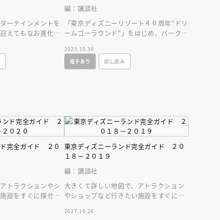
編：講談社
ンターテインメントを
「東京ディズニーリゾート４０周年”ドリ
を迎えてもなお進化し
ームゴーラウンド”」をはじめ、パークで
ニーランドの最新情報
楽しむための最新情報をいち早くお届け
2023.10.30
いたします！
み
電子あり
試し読み
ンド完全ガイド ２０
東京ディズニーランド完全ガイド ２０
１８－２０１９
編：講談社
でアトラクションやシ
大きくて詳しい地図で、アトラクション
い施設をすぐに探せま
やショップなど行きたい施設をすぐに探
は、おすすめメニュー
せます！ おすすめメニュー＆グッズの
2017.10.26
巻頭特集も充実！