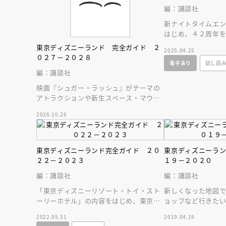
編：講談社
新ナイトタイムエ
はじめ、４２周年
続ける東京ディズ
東京ディズニーランド 完全ガイド ２
2025.04.25
をお届けします！
０２７－２０２８
電子あり
試し読
編：講談社
映画『シュガー・ラッシュ』がテーマの
アトラクションや新生スペース・マウン
テンはじめ、東京ディズニーランドの最
2026.10.26
新情報をお届け！
東京ディズニーランド完全ガイド ２０
東京ディズニーラ
２２－２０２３
１９－２０２０
編：講談社
編：講談社
「東京ディズニーリゾート・トイ・スト
新しくなった地図
ーリーホテル」の内容をはじめ、東京デ
ョップなど行きた
ィズニーリゾートの最新情報をいち早く
す！ 巻頭特集で
2022.05.31
2019.04.19
紹介いたします！
＆グッズを紹介！