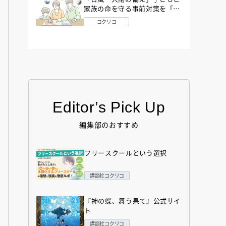
家族の命を守る事前対策を「防
災アドバイザー」が解説
コクリコ
Editor’s Pick Up
編集部のおすすめ
フリースクールという選択
講談社コクリコ
『神の蝶、舞う果て』公式サイ
ト
講談社コクリコ