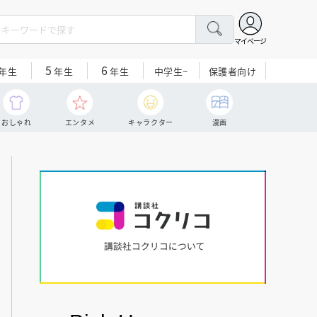
マイページ
5
6
中学生~
保護者向け
年生
年生
年生
おしゃれ
エンタメ
キャラクター
漫画