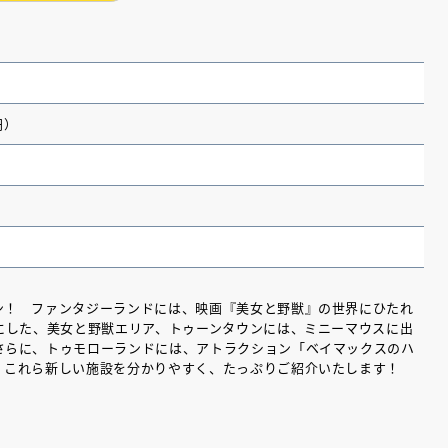
円）
！ ファンタジーランドには、映画『美女と野獣』の世界にひたれ
にした、美女と野獣エリア、トゥーンタウンには、ミニーマウスに出
（あさのあつこ）特設サ
フリースクールという選択
さらに、トゥモローランドには、アトラクション「ベイマックスのハ
。これら新しい施設を分かりやすく、たっぷりご紹介いたします！
26年９月30日発売決定！
2026.03.31