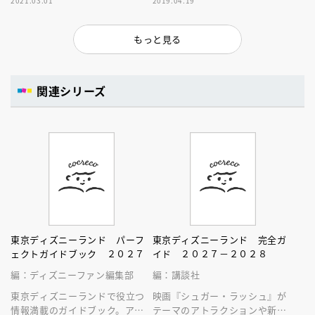
2021.03.01
2019.04.19
オ、ベイマックスのアトラクシ
集では、おすすめメニュー＆グ
ョンをご紹介！
ッズを紹介！
もっと見る
関連シリーズ
東京ディズニーランド パーフ
東京ディズニーランド 完全ガ
ェクトガイドブック ２０２７
イド ２０２７－２０２８
編：ディズニーファン編集部
編：講談社
東京ディズニーランドで役立つ
映画『シュガー・ラッシュ』が
情報満載のガイドブック。アト
テーマのアトラクションや新生