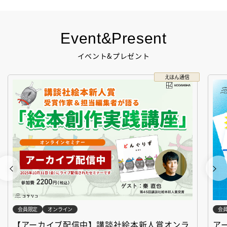
Event&Present
イベント&プレゼント
えほん通信
会員限定
オンライン
会
【アーカイブ配信中】講談社絵本新人賞オンラ
ア