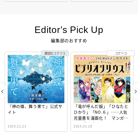
Editor’s Pick Up
編集部のおすすめ
講談社コクリコ
コクリコ
『神の蝶、舞う果て』公式サ
「竜が呼んだ娘」「ひなたと
イト
ひかり」「NO.６」……人気
児童書を漫画化！ マンガサ
イト『ビブリオシリウス』誕
2025.12.23
2025.03.28
生！