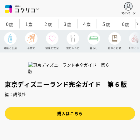
マイページ
0
1
2
3
4
5
6
歳
歳
歳
歳
歳
歳
歳
妊娠と出産
子育て
健康と安全
食とレシピ
暮らし
絵本とお話
知育と探
東京ディズニーランド完全ガイド 第６版
編：講談社
購入はこちら