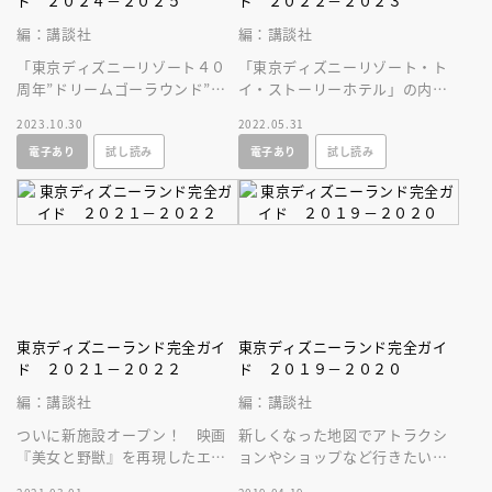
ド ２０２４－２０２５
ド ２０２２－２０２３
編：講談社
編：講談社
「東京ディズニーリゾート４０
「東京ディズニーリゾート・ト
周年”ドリームゴーラウンド”」
イ・ストーリーホテル」の内容
をはじめ、パークで楽しむため
をはじめ、東京ディズニーリゾ
2023.10.30
2022.05.31
の最新情報をいち早くお届けい
ートの最新情報をいち早く紹介
電子あり
試し読み
電子あり
試し読み
たします！
いたします！
東京ディズニーランド完全ガイ
東京ディズニーランド完全ガイ
ド ２０２１－２０２２
ド ２０１９－２０２０
編：講談社
編：講談社
ついに新施設オープン！ 映画
新しくなった地図でアトラクシ
『美女と野獣』を再現したエリ
ョンやショップなど行きたい施
アやミニーに出会えるスタジ
設をすぐに探せます！ 巻頭特