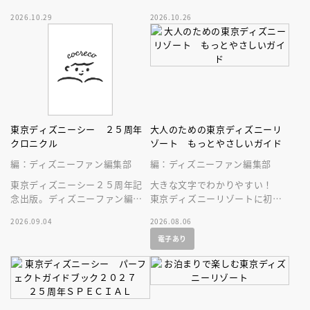
ラクション、ショー、レストラ
スペース・マウンテンはじめ、
2026.10.29
2026.10.26
ン、グッズまでが１冊に！
東京ディズニーランドの最新情
報をお届け！
東京ディズニーシー ２５周年
大人のための東京ディズニーリ
クロニクル
ゾート もっとやさしいガイド
編：ディズニーファン編集部
編：ディズニーファン編集部
東京ディズニーシー２５周年記
大きな文字でわかりやすい！
念出版。ディズニーファン編集
東京ディズニーリゾートに初め
部の独自取材と秘蔵写真で構成
ていく人、またはお久しぶりの
2026.09.04
2026.08.06
したパークファン必見の２５年
人へ贈る、やさしいガイドブッ
電子あり
史！
ク。