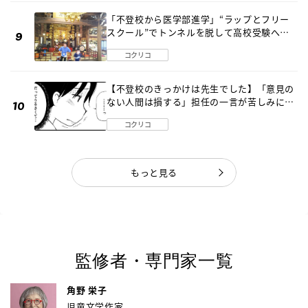
「不登校から医学部進学」“ラップとフリー
スクール”でトンネルを脱して高校受験へ
〔元野球少年の実話〕
コクリコ
【不登校のきっかけは先生でした】「意見の
ない人間は損する」担任の一言が苦しみに…
《第１話》
コクリコ
もっと見る
監修者・専門家一覧
角野 栄子
児童文学作家