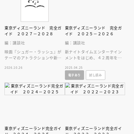
東京ディズニーランド 完全ガ
東京ディズニーランド 完全ガ
イド ２０２７－２０２８
イド ２０２５－２０２６
編：講談社
編：講談社
映画『シュガー・ラッシュ』が
新ナイトタイムエンターテイン
テーマのアトラクションや新生
メントをはじめ、４２周年を迎
スペース・マウンテンはじめ、
えてもなお進化し続ける東京デ
2026.10.26
2025.04.25
東京ディズニーランドの最新情
ィズニーランドの最新情報をお
電子あり
試し読み
報をお届け！
届けします！
東京ディズニーランド完全ガイ
東京ディズニーランド完全ガイ