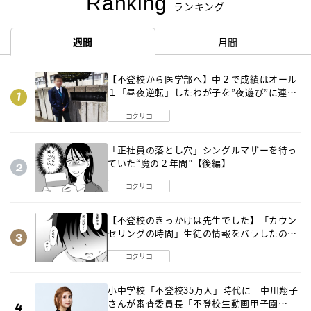
Ranking
ランキング
週間
月間
【不登校から医学部へ】中２で成績はオール
１「昼夜逆転」したわが子を”夜遊び”に連れ
出した母の気づき
コクリコ
「正社員の落とし穴」シングルマザーを待っ
ていた“魔の２年間”【後編】
コクリコ
【不登校のきっかけは先生でした】「カウン
セリングの時間」生徒の情報をバラしたの
は…《第２話》
コクリコ
小中学校「不登校35万人」時代に 中川翔子
さんが審査委員長「不登校生動画甲子園