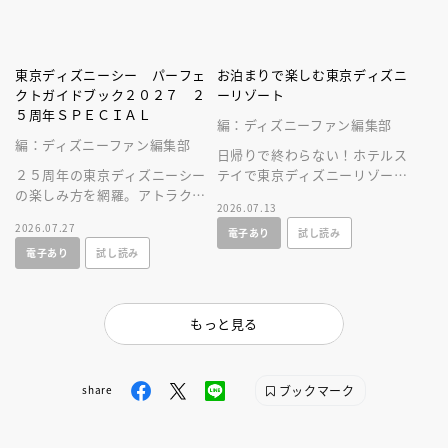
東京ディズニーシー パーフェ
お泊まりで楽しむ東京ディズニ
クトガイドブック２０２７ ２
ーリゾート
５周年ＳＰＥＣＩＡＬ
編：ディズニーファン編集部
編：ディズニーファン編集部
日帰りで終わらない！ホテルス
２５周年の東京ディズニーシー
テイで東京ディズニーリゾート
の楽しみ方を網羅。アトラクシ
をとことん楽しむ情報満載の一
2026.07.13
ョンやショー、レストラン、シ
冊が新登場！
2026.07.27
電子あり
試し読み
ョップ情報に加え、使いやすい
電子あり
試し読み
マップつき！
もっと見る
ブックマーク
share