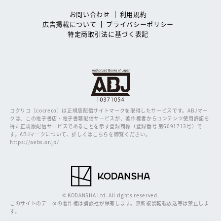
お問い合わせ
利用規約
広告掲載について
プライバシーポリシー
特定商取引法に基づく表記
コクリコ［cocreco］は正規版配信サイトマークを取得したサービスです。
ABJマー
クは、この電子書店・電子書籍配信サービスが、著作権者からコンテンツ使用許諾を
得た正規版配信サービスであることを示す登録商標（登録番号 第6091713号）で
す。ABJマークについて、詳しくはこちらを御覧ください。
https://aebs.or.jp/
© KODANSHA Ltd. All rights reserved.
このサイトのデータの著作権は講談社が保有します。無断複製転載放送等は禁止しま
す。