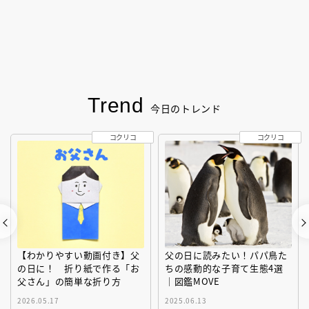
Trend
今日のトレンド
コクリコ
コクリコ
【わかりやすい動画付き】父
父の日に読みたい！パパ鳥た
の日に！ 折り紙で作る「お
ちの感動的な子育て生態4選
父さん」の簡単な折り方
｜図鑑MOVE
2026.05.17
2025.06.13