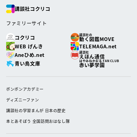
講談社コクリコ
ファミリーサイト
講談社の
コクリコ
動く図鑑MOVE
WEB げんき
TELEMAGA.net
講談社
Aneひめ.net
えほん通信
はやみねかおる FAN CLUB
青い鳥文庫
赤い夢学園
ボンボンアカデミー
ディズニーファン
講談社の学習まんが 日本の歴史
本とあそぼう 全国訪問おはなし隊