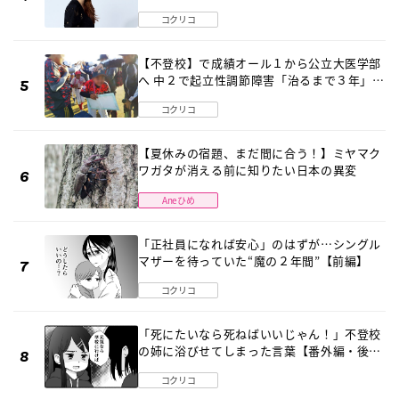
2026」が開催
コクリコ
【不登校】で成績オール１から公立大医学部
へ 中２で起立性調節障害「治るまで３年」の
診断 そのとき母は
コクリコ
【夏休みの宿題、まだ間に合う！】ミヤマク
ワガタが消える前に知りたい日本の異変
Aneひめ
「正社員になれば安心」のはずが…シングル
マザーを待っていた“魔の２年間”【前編】
コクリコ
「死にたいなら死ねばいいじゃん！」不登校
の姉に浴びせてしまった言葉【番外編・後
編】
コクリコ