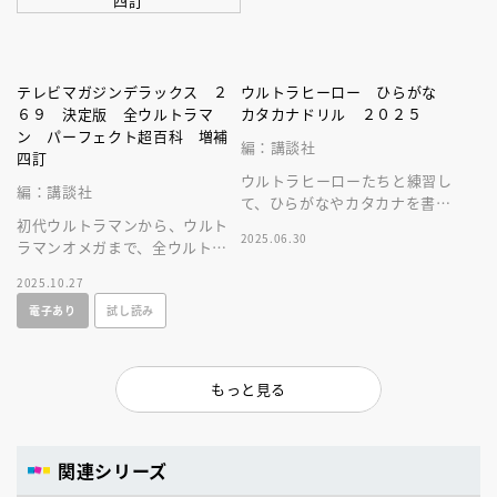
テレビマガジンデラックス ２
ウルトラヒーロー ひらがな
６９ 決定版 全ウルトラマ
カタカナドリル ２０２５
ン パーフェクト超百科 増補
編：講談社
四訂
ウルトラヒーローたちと練習し
編：講談社
て、ひらがなやカタカナを書い
初代ウルトラマンから、ウルト
たり読んだりできるようになり
2025.06.30
ラマンオメガまで、全ウルトラ
ます。
ヒーローが大集合！歴代ウルト
2025.10.27
ラマンの変身、超能力、技など
電子あり
試し読み
を大公開だ。
もっと見る
関連シリーズ