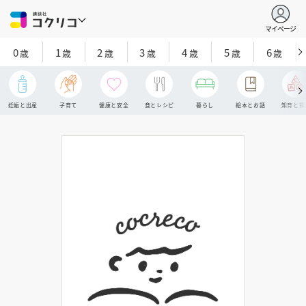
マイページ
0
1
2
3
4
5
6
歳
歳
歳
歳
歳
歳
歳
妊娠と出産
子育て
健康と安全
食とレシピ
暮らし
絵本とお話
知育と探