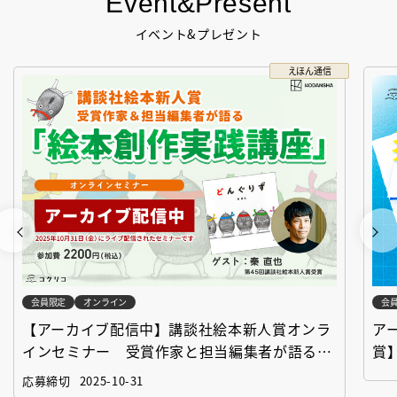
Event&Present
イベント&プレゼント
えほん通信
会員限定
オンライン
会
【アーカイブ配信中】講談社絵本新人賞オンラ
ア
インセミナー 受賞作家と担当編集者が語る
賞
「絵本創作実践講座」
作
応募締切
2025-10-31