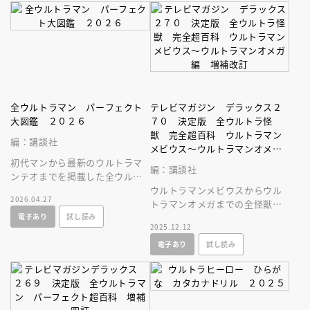
全ウルトラマン パーフェクト
テレビマガジン デラックス２
大図鑑 ２０２６
７０ 決定版 全ウルトラ怪
獣 完全超百科 ウルトラマン
編：講談社
メビウス～ウルトラマンオメガ
初代マンから最新のウルトラマ
編 増補改訂
編：講談社
ンテオまでを掲載した全ウルト
ラマン図鑑の２０２６年増補改
ウルトラマンメビウスからウル
2026.04.27
訂版。必殺技やプロフィールを
トラマンオメガまでの全怪獣・
電子あり
試し読み
大公開！
宇宙人が一冊に大集合しまし
2025.12.12
た！
電子あり
試し読み