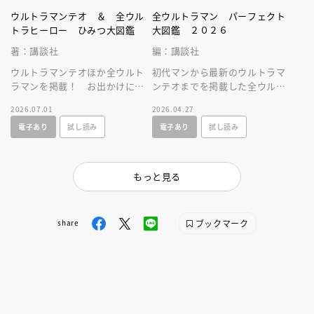
ウルトラマンテオ ＆ 全ウル
全ウルトラマン パーフェクト
トラヒーロー ひみつ大図鑑
大図鑑 ２０２６
著：講談社
編：講談社
ウルトラマンテオほか全ウルト
初代マンから最新のウルトラマ
ラマンを掲載！ お出かけに便
ンテオまでを掲載した全ウルト
利なサイズのひみつ図鑑。全ウ
ラマン図鑑の２０２６年増補改
2026.07.01
2026.04.27
ルトラヒーロのすべてが分か
訂版。必殺技やプロフィールを
電子あり
試し読み
電子あり
試し読み
る！
大公開！
もっと見る
ブックマーク
share