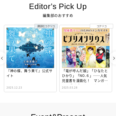
Editor’s Pick Up
編集部のおすすめ
講談社コクリコ
コクリコ
『神の蝶、舞う果て』公式サ
「竜が呼んだ娘」「ひなたと
イト
ひかり」「NO.６」……人気
児童書を漫画化！ マンガサ
イト『ビブリオシリウス』誕
2025.12.23
2025.03.28
生！