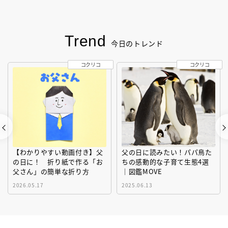
Trend
今日のトレンド
コクリコ
コクリコ
【わかりやすい動画付き】父
父の日に読みたい！パパ鳥た
の日に！ 折り紙で作る「お
ちの感動的な子育て生態4選
父さん」の簡単な折り方
｜図鑑MOVE
2026.05.17
2025.06.13