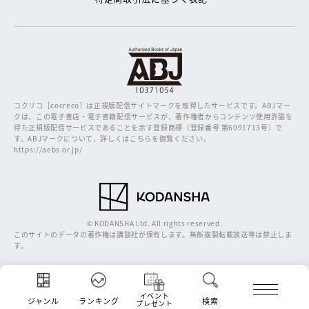
コクリコ［cocreco］は正規版配信サイトマークを取得したサービスです。
ABJマー
クは、この電子書店・電子書籍配信サービスが、著作権者からコンテンツ使用許諾を
得た正規版配信サービスであることを示す登録商標（登録番号 第6091713号）で
す。ABJマークについて、詳しくはこちらを御覧ください。
https://aebs.or.jp/
© KODANSHA Ltd. All rights reserved.
このサイトのデータの著作権は講談社が保有します。無断複製転載放送等は禁止しま
す。
イベント
ジャンル
ランキング
検索
プレゼント