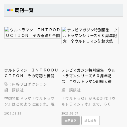
既刊一覧
ウルトラマン ＩＮＴＲＯＤＵ
テレビマガジン特別編集 ウル
ＣＴＩＯＮ その奇跡と苦闘
トラマンシリーズ６０周年記
念 全ウルトラマン記録大鑑
監：円谷プロダクション
編：講談社
編：講談社
空想特撮ドラマ『ウルトラマ
『ウルトラＱ』から最新作『ウ
ン』はどのように生まれ、現在
ルトラマンテオ』まで、６０年
まで続くヒットシリーズの原点
にわたる円谷プロ作品をビッグ
2026.09.29
2026.08.07
となったのかを深堀りする一冊
サイズなＡ４変型３００ページ
電子あり
試し読み
です。
超に大収録！