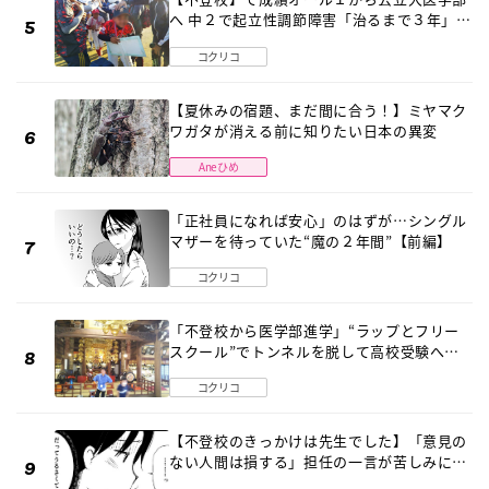
へ 中２で起立性調節障害「治るまで３年」の
診断 そのとき母は
コクリコ
【夏休みの宿題、まだ間に合う！】ミヤマク
ワガタが消える前に知りたい日本の異変
Aneひめ
「正社員になれば安心」のはずが…シングル
マザーを待っていた“魔の２年間”【前編】
コクリコ
「不登校から医学部進学」“ラップとフリー
スクール”でトンネルを脱して高校受験へ
〔元野球少年の実話〕
コクリコ
【不登校のきっかけは先生でした】「意見の
ない人間は損する」担任の一言が苦しみに…
《第１話》