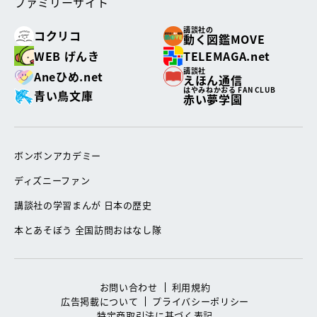
ファミリーサイト
講談社の
コクリコ
動く図鑑MOVE
WEB げんき
TELEMAGA.net
講談社
Aneひめ.net
えほん通信
はやみねかおる FAN CLUB
青い鳥文庫
赤い夢学園
ボンボンアカデミー
ディズニーファン
講談社の学習まんが 日本の歴史
本とあそぼう 全国訪問おはなし隊
お問い合わせ
利用規約
広告掲載について
プライバシーポリシー
特定商取引法に基づく表記