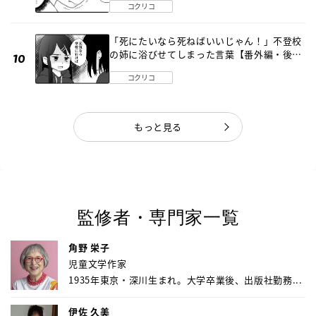
コクリコ
「死にたいなら死ねばいいじゃん！」不登校
の姉に浴びせてしまった言葉【番外編・後
編】
コクリコ
もっと見る
監修者・専門家一覧
角野 栄子
児童文学作家
1935年東京・深川生まれ。大学卒業後、出版社勤務...
伊佐 久美