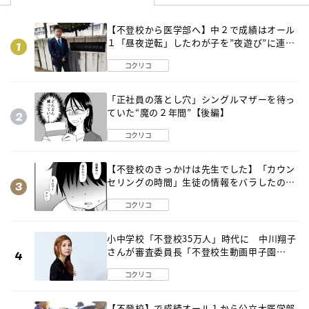
【不登校から医学部へ】中２で成績はオール
１「昼夜逆転」したわが子を”夜遊び”に連れ
出した母の気づき
コクリコ
「正社員の落とし穴」シングルマザーを待っ
ていた“魔の２年間”【後編】
コクリコ
【不登校のきっかけは先生でした】「カウン
セリングの時間」生徒の情報をバラしたの
は…《第２話》
コクリコ
小中学校「不登校35万人」時代に 中川翔子
さんが審査委員長「不登校生動画甲子園
2026」が開催
コクリコ
【不登校】で成績オール１から公立大医学部