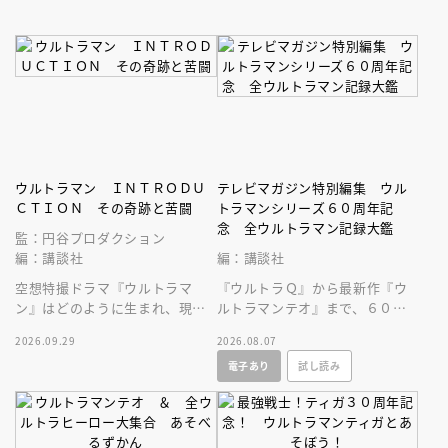
ウルトラマン ＩＮＴＲＯＤＵ
テレビマガジン特別編集 ウル
ＣＴＩＯＮ その奇跡と苦闘
トラマンシリーズ６０周年記
念 全ウルトラマン記録大鑑
監：円谷プロダクション
編：講談社
編：講談社
空想特撮ドラマ『ウルトラマ
『ウルトラＱ』から最新作『ウ
ン』はどのように生まれ、現在
ルトラマンテオ』まで、６０年
まで続くヒットシリーズの原点
にわたる円谷プロ作品をビッグ
2026.09.29
2026.08.07
となったのかを深堀りする一冊
サイズなＡ４変型３００ページ
電子あり
試し読み
です。
超に大収録！