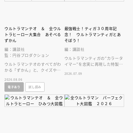
ウルトラマンテオ ＆ 全ウル
最強戦士！ティガ３０周年記
トラヒーロー大集合 あそべる
念！ ウルトラマンティガとあ
ずかん
そぼう！
編：講談社
編：講談社
監：円谷プロダクション
ウルトラマンティガの“カラータ
ウルトラマンテオのすべてがわ
イマー”を忠実に再現した特製ラ
かる「ずかん」と、クイズや絵
イト＆「ＢＲＡＶＥ， ＬＯＶ
2026.07.09
探しなどウルトラマンとあそべ
Ｅ ＴＩＧＡ」サウンド付録つ
2026.08.06
る「あそび」ページがぎゅっと
き！
電子あり
試し読み
一冊に！