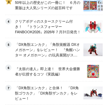
3
50年以上の歴史がこの一冊に！ ６月の
重版は大人気シリーズの超百科です
クリアボディのスタースクリーム付
4
き！ 『トランスフォーマー
FANBOOK2026』2026年７月31日発売！
「DX角獣エンカク」「角獣覚醒器 DXオ
5
メガホーン」をレビュー！ 『角醒ハン
ター オメガホーン』の玩具展開がスタ
ート！
6
『太鼓の達人』即上達！ 世界大会優勝
者が伝授するコツ《実践編》
「DX角獣エンカク」と合体！ 「DX角
7
獣ゴウカク」「DX角獣ザンカク」をレ
ビュー！