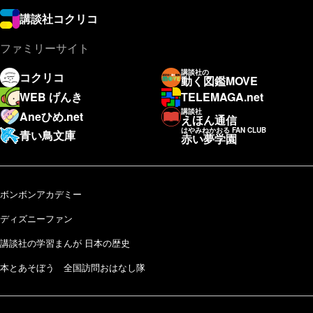
講談社コクリコ
ファミリーサイト
講談社の
コクリコ
動く図鑑MOVE
WEB げんき
TELEMAGA.net
講談社
Aneひめ.net
えほん通信
はやみねかおる FAN CLUB
青い鳥文庫
赤い夢学園
ボンボンアカデミー
ディズニーファン
講談社の学習まんが 日本の歴史
本とあそぼう 全国訪問おはなし隊