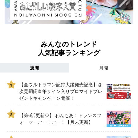
みんなのトレンド
人気記事ランキング
週間
月間
【全ウルトラマン記録大鑑発売記念】森
1
次晃嗣氏直筆サイン入りブロマイドプレ
ゼントキャンペーン開催！
2
【第6話更新♡】 わんもあ！トランスフ
ォーマーごー！ごー！【月末更新】