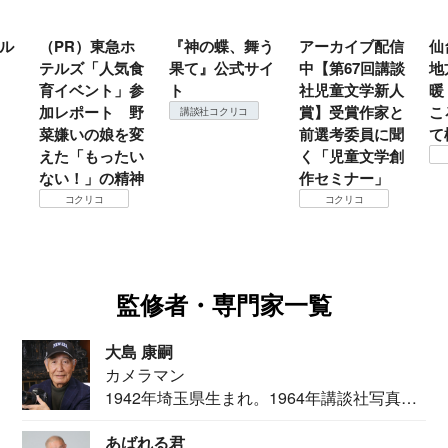
ル
（PR）東急ホ
『神の蝶、舞う
アーカイブ配信
仙
テルズ「人気食
果て』公式サイ
中【第67回講談
地
育イベント」参
ト
社児童文学新人
暖
加レポート 野
賞】受賞作家と
こ
講談社コクリコ
菜嫌いの娘を変
前選考委員に聞
て
えた「もったい
く「児童文学創
ない！」の精神
作セミナー」
コクリコ
コクリコ
監修者・専門家一覧
大島 康嗣
カメラマン
1942年埼玉県生まれ。1964年講談社写真部
カメ...
あばれる君