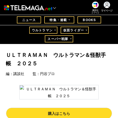
マイページ
講談社
コクリコ
ニュース
特集・連載
BOOKS
ウルトラマン
仮面ライダー
スーパー戦隊
ＵＬＴＲＡＭＡＮ ウルトラマン＆怪獣手
帳 ２０２５
編：講談社 監：円谷プロ
購入はこちら