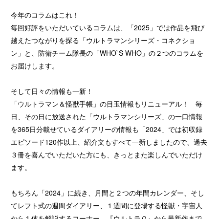
今年のコラムはこれ！
毎回好評をいただいているコラムは、「2025」では作品を飛び
越えたつながりを探る「ウルトラマンシリーズ・コネクショ
ン」と、防衛チーム隊長の「WHO`S WHO」の２つのコラムを
お届けします。
そして日々の情報も一新！
「ウルトラマン＆怪獣手帳」の目玉情報もリニューアル！ 毎
日、その日に放送された「ウルトラマンシリーズ」の一口情報
を365日分載せているダイアリーの情報も「2024」では初収録
エピソード120作以上、紹介文もすべて一新しましたので、過去
３冊を喜んでいただいた方にも、きっとまた楽しんでいただけ
ます。
もちろん「2024」に続き、月間と２つの年間カレンダー、そし
てレフト式の週間ダイアリー、１週間に登場する怪獣・宇宙人
から１体を解説するコーナー、『ウルトラＱ』から最新作まで