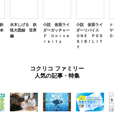
妖
水木しげる 妖
小説 仮面ライ
小説 仮面ライ
ト
本
怪大図録 世界
ダーガッチャー
ダーリバイス
マ
編
ド Ｕｎｉｖｅ
ＯＮＥ ＰＯＳ
Ｏ
ｒｓｉｔｙ
ＳＩＢＩＬＩＴ
Ｙ
コクリコ ファミリー
人気の記事・特集