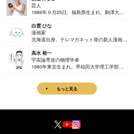
芸人
1986年９月25日、福島県生まれ。駒澤大学
法学部...
白雲 ひな
漫画家
北海道出身。テレマガネット発の新人漫画
家。2020...
高水 裕一
宇宙論専攻の物理学者
1980年東京生まれ。早稲田大学理工学部物
理学科卒...
もっと見る