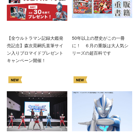
【全ウルトラマン記録大鑑発
50年以上の歴史がこの一冊
売記念】森次晃嗣氏直筆サイ
に！ ６月の重版は大人気シ
ン入りブロマイドプレゼント
リーズの超百科です
キャンペーン開催！
NEW
NEW