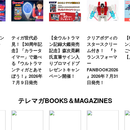
ン
ティガ世代必
【全ウルトラマ
クリアボディの
【
発
見！【30周年記
ン記録大鑑発売
スタースクリー
ン
念】「カラータ
記念】森次晃嗣
ム付き！ 『ト
ご
イマー」で遊べ
氏直筆サイン入
ランスフォーマ
【
る『ウルトラマ
りブロマイドプ
ー
ンティガとあそ
レゼントキャン
FANBOOK2026
ぼう！』2026年
ペーン開催！
』2026年７月31
７月９日発売
日発売！
テレマガBOOKS＆MAGAZINES