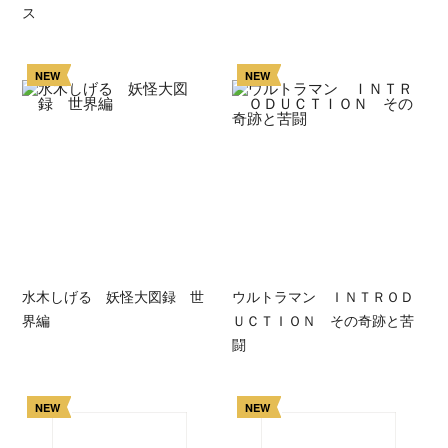
ス
NEW
NEW
水木しげる 妖怪大図録 世
ウルトラマン ＩＮＴＲＯＤ
界編
ＵＣＴＩＯＮ その奇跡と苦
闘
NEW
NEW