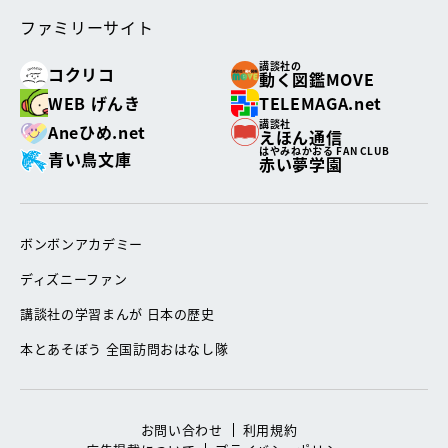
ファミリーサイト
講談社の
コクリコ
動く図鑑MOVE
WEB げんき
TELEMAGA.net
講談社
Aneひめ.net
えほん通信
はやみねかおる FAN CLUB
青い鳥文庫
赤い夢学園
ボンボンアカデミー
ディズニーファン
講談社の学習まんが 日本の歴史
本とあそぼう 全国訪問おはなし隊
お問い合わせ
利用規約