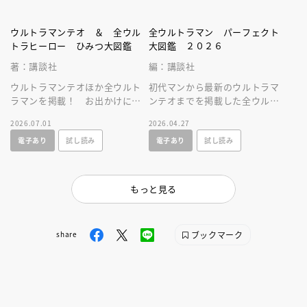
ウルトラマンテオ ＆ 全ウル
全ウルトラマン パーフェクト
トラヒーロー ひみつ大図鑑
大図鑑 ２０２６
著：講談社
編：講談社
ウルトラマンテオほか全ウルト
初代マンから最新のウルトラマ
ラマンを掲載！ お出かけに便
ンテオまでを掲載した全ウルト
利なサイズのひみつ図鑑。全ウ
ラマン図鑑の２０２６年増補改
2026.07.01
2026.04.27
ルトラヒーロのすべてが分か
訂版。必殺技やプロフィールを
電子あり
試し読み
電子あり
試し読み
る！
大公開！
もっと見る
ブックマーク
share