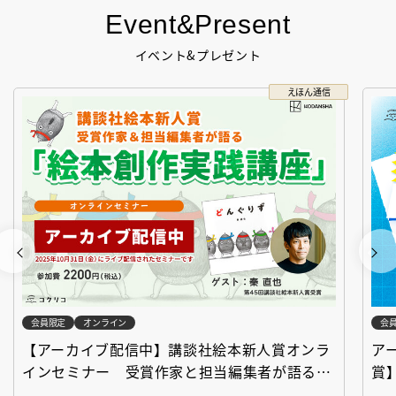
Event&Present
イベント&プレゼント
えほん通信
会員限定
オンライン
会
【アーカイブ配信中】講談社絵本新人賞オンラ
ア
インセミナー 受賞作家と担当編集者が語る
賞
「絵本創作実践講座」
作