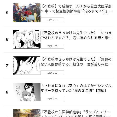
【不登校】で成績オール１から公立大医学部
へ 中２で起立性調節障害「治るまで３年」の
診断 そのとき母は
コクリコ
【不登校のきっかけは先生でした】「いつま
で休むんですか？」追い詰められる母と息子
《第６話》
コクリコ
【不登校のきっかけは先生でした】「意見の
ない人間は損する」担任の一言が苦しみに…
《第１話》
コクリコ
「正社員になれば安心」のはずが…シングル
マザーを待っていた“魔の２年間”【前編】
コクリコ
「不登校から医学部進学」“ラップとフリー
スクール”でトンネルを脱して高校受験へ