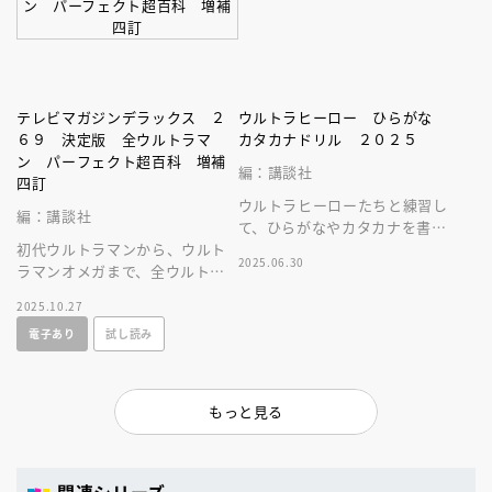
テレビマガジンデラックス ２
ウルトラヒーロー ひらがな
６９ 決定版 全ウルトラマ
カタカナドリル ２０２５
ン パーフェクト超百科 増補
編：講談社
四訂
ウルトラヒーローたちと練習し
編：講談社
て、ひらがなやカタカナを書い
初代ウルトラマンから、ウルト
たり読んだりできるようになり
2025.06.30
ラマンオメガまで、全ウルトラ
ます。
ヒーローが大集合！歴代ウルト
2025.10.27
ラマンの変身、超能力、技など
電子あり
試し読み
を大公開だ。
もっと見る