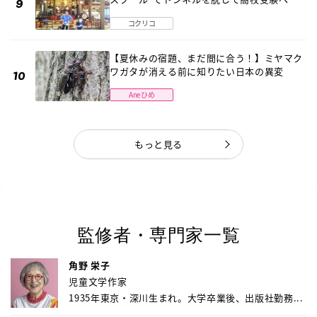
〔元野球少年の実話〕
コクリコ
【夏休みの宿題、まだ間に合う！】ミヤマク
ワガタが消える前に知りたい日本の異変
Aneひめ
もっと見る
監修者・専門家一覧
角野 栄子
児童文学作家
1935年東京・深川生まれ。大学卒業後、出版社勤務...