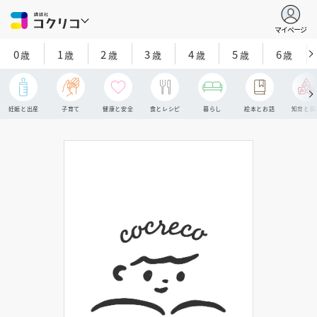
マイページ
0
1
2
3
4
5
6
歳
歳
歳
歳
歳
歳
歳
妊娠と出産
子育て
健康と安全
食とレシピ
暮らし
絵本とお話
知育と探