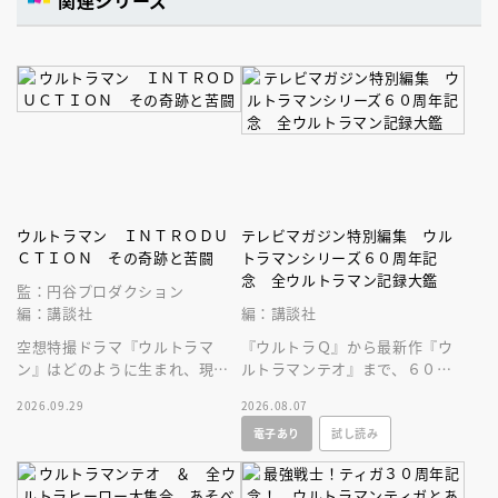
関連シリーズ
ウルトラマン ＩＮＴＲＯＤＵ
テレビマガジン特別編集 ウル
ＣＴＩＯＮ その奇跡と苦闘
トラマンシリーズ６０周年記
念 全ウルトラマン記録大鑑
監：円谷プロダクション
編：講談社
編：講談社
空想特撮ドラマ『ウルトラマ
『ウルトラＱ』から最新作『ウ
ン』はどのように生まれ、現在
ルトラマンテオ』まで、６０年
まで続くヒットシリーズの原点
にわたる円谷プロ作品をビッグ
2026.09.29
2026.08.07
となったのかを深堀りする一冊
サイズなＡ４変型３００ページ
電子あり
試し読み
です。
超に大収録！