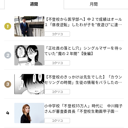
週間
月間
【不登校から医学部へ】中２で成績はオール
１「昼夜逆転」したわが子を”夜遊び”に連れ
出した母の気づき
コクリコ
「正社員の落とし穴」シングルマザーを待っ
ていた“魔の２年間”【後編】
コクリコ
【不登校のきっかけは先生でした】「カウン
セリングの時間」生徒の情報をバラしたの
は…《第２話》
コクリコ
小中学校「不登校35万人」時代に 中川翔子
さんが審査委員長「不登校生動画甲子園
2026」が開催
コクリコ