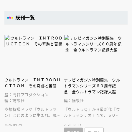
既刊一覧
ウルトラマン ＩＮＴＲＯＤＵ
テレビマガジン特別編集 ウル
ＣＴＩＯＮ その奇跡と苦闘
トラマンシリーズ６０周年記
念 全ウルトラマン記録大鑑
監：円谷プロダクション
編：講談社
編：講談社
空想特撮ドラマ『ウルトラマ
『ウルトラＱ』から最新作『ウ
ン』はどのように生まれ、現在
ルトラマンテオ』まで、６０年
まで続くヒットシリーズの原点
にわたる円谷プロ作品をビッグ
2026.09.29
2026.08.07
となったのかを深堀りする一冊
サイズなＡ４変型３００ページ