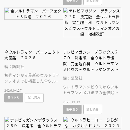
電子あり
試し読み
です。
超に大収録！
全ウルトラマン パーフェクト
テレビマガジン デラックス２
大図鑑 ２０２６
７０ 決定版 全ウルトラ怪
獣 完全超百科 ウルトラマン
編：講談社
メビウス～ウルトラマンオメガ
初代マンから最新のウルトラマ
編 増補改訂
編：講談社
ンテオまでを掲載した全ウルト
ラマン図鑑の２０２６年増補改
ウルトラマンメビウスからウル
2026.04.27
訂版。必殺技やプロフィールを
トラマンオメガまでの全怪獣・
電子あり
試し読み
大公開！
宇宙人が一冊に大集合しまし
2025.12.12
た！
電子あり
試し読み