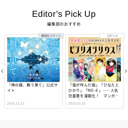
Editor’s Pick Up
編集部のおすすめ
講談社コクリコ
コクリコ
『神の蝶、舞う果て』公式サ
「竜が呼んだ娘」「ひなたと
イト
ひかり」「NO.６」……人気
児童書を漫画化！ マンガサ
イト『ビブリオシリウス』誕
2025.12.23
2025.03.28
生！