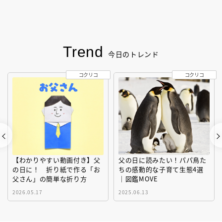
Trend
今日のトレンド
コクリコ
コクリコ
【わかりやすい動画付き】父
父の日に読みたい！パパ鳥た
の日に！ 折り紙で作る「お
ちの感動的な子育て生態4選
父さん」の簡単な折り方
｜図鑑MOVE
2026.05.17
2025.06.13