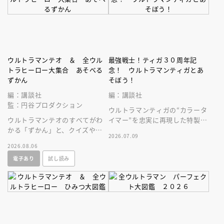
ウルトラマンテオ ＆ 全ウル
最強戦士！ティガ３０周年記
トラヒーロー大集合 あそべる
念！ ウルトラマンティガとあ
ずかん
そぼう！
編：講談社
編：講談社
監：円谷プロダクション
ウルトラマンティガの“カラータ
ウルトラマンテオのすべてがわ
イマー”を忠実に再現した特製ラ
かる「ずかん」と、クイズや絵
イト＆「ＢＲＡＶＥ， ＬＯＶ
2026.07.09
探しなどウルトラマンとあそべ
Ｅ ＴＩＧＡ」サウンド付録つ
2026.08.06
る「あそび」ページがぎゅっと
き！
電子あり
試し読み
一冊に！